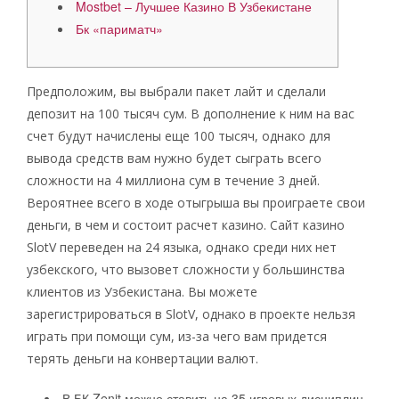
Mostbet – Лучшее Казино В Узбекистане
Бк «париматч»
Предположим, вы выбрали пакет лайт и сделали
депозит на 100 тысяч сум. В дополнение к ним на вас
счет будут начислены еще 100 тысяч, однако для
вывода средств вам нужно будет сыграть всего
сложности на 4 миллиона сум в течение 3 дней.
Вероятнее всего в ходе отыгрыша вы проиграете свои
деньги, в чем и состоит расчет казино. Сайт казино
SlotV переведен на 24 языка, однако среди них нет
узбекского, что вызовет сложности у большинства
клиентов из Узбекистана. Вы можете
зарегистрироваться в SlotV, однако в проекте нельзя
играть при помощи сум, из-за чего вам придется
терять деньги на конвертации валют.
В БК Zenit можно ставить на 35 игровых дисциплин