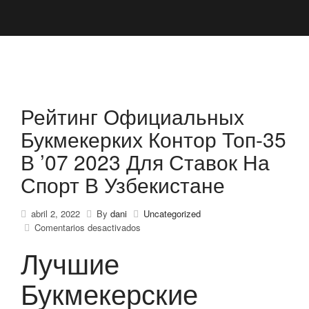
Рейтинг Официальных
Букмекерких Контор Топ-35
В ’07 2023 Для Ставок На
Спорт В Узбекистане
abril 2, 2022
By
dani
Uncategorized
en
Comentarios desactivados
Рейтинг
Лучшие
Официальных
Букмекерких
Контор
Букмекерские
Топ-35
В