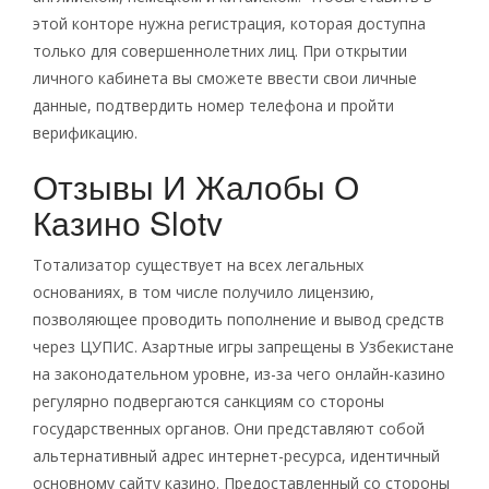
этой конторе нужна регистрация, которая доступна
только для совершеннолетних лиц. При открытии
личного кабинета вы сможете ввести свои личные
данные, подтвердить номер телефона и пройти
верификацию.
Отзывы И Жалобы О
Казино Slotv
Тотализатор существует на всех легальных
основаниях, в том числе получило лицензию,
позволяющее проводить пополнение и вывод средств
через ЦУПИС. Азартные игры запрещены в Узбекистане
на законодательном уровне, из-за чего онлайн-казино
регулярно подвергаются санкциям со стороны
государственных органов. Они представляют собой
альтернативный адрес интернет-ресурса, идентичный
основному сайту казино. Предоставленный со стороны