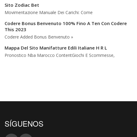
n
Sito Zodiac Bet
Movimentazione Manuale Dei Carichi: Come
Codere Bonus Benvenuto 100% Fino A Ten Con Codere
This 2023
Codere Added Bonus Benvenuto »
Mappa Del Sito Manifatture Edili Italiane H R L
Pronostico Nba Marocco ContentGiochi E Scommesse,
SÍGUENOS