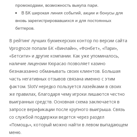
промокодами, возможность выкупа пари.
В БК широкая линия событий, акции и бонусы для
вновь зарегистрировавшихся и для постоянных
беттеров.
В рейтинг лучших букмекерских контор по версии сайта
Vprognoze попали БК «Винлайн», «Фонбет», «Пари»,
«Бетсити» и другие компании. Как уже упоминалось,
наличие лицензии Кюрасао позволяет казино
безнаказанно обманывать своих клиентов. Большая
часть негативных отзывов связана именно с этим
фактом. SlotV нередко пользуется лазейками в своих
же правилах, благодаря чему игроки лишаются честно
выигранных средств. Основная схема заключается в
запросе верификации после крупного выигрыша. Связь
со службой поддержки ведется через раздел
«Помощь», который можно найти в левом выпадающем
меню.