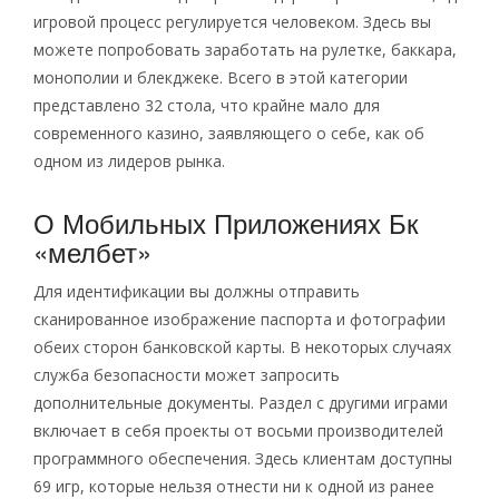
игровой процесс регулируется человеком. Здесь вы
можете попробовать заработать на рулетке, баккара,
монополии и блекджеке. Всего в этой категории
представлено 32 стола, что крайне мало для
современного казино, заявляющего о себе, как об
одном из лидеров рынка.
О Мобильных Приложениях Бк
«мелбет»
Для идентификации вы должны отправить
сканированное изображение паспорта и фотографии
обеих сторон банковской карты. В некоторых случаях
служба безопасности может запросить
дополнительные документы. Раздел с другими играми
включает в себя проекты от восьми производителей
программного обеспечения. Здесь клиентам доступны
69 игр, которые нельзя отнести ни к одной из ранее