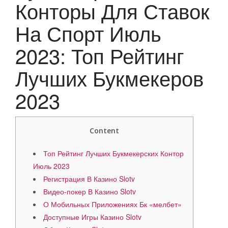
Конторы Для Ставок
’07
2023
Для
На Спорт Июль
Ставок
На
2023: Топ Рейтинг
Спорт
В
Узбекистане
Лучших Букмекеров
2023
Content
Топ Рейтинг Лучших Букмекерских Контор
Июль 2023
Регистрация В Казино Slotv
Видео-покер В Казино Slotv
О Мобильных Приложениях Бк «мелбет»
Доступные Игры Казино Slotv