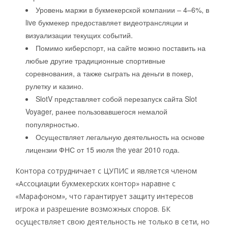
Уровень маржи в букмекерской компании – 4–6%, в
live букмекер предоставляет видеотрансляции и
визуализации текущих событий.
Помимо киберспорт, на сайте можно поставить на
любые другие традиционные спортивные
соревнования, а также сыграть на деньги в покер,
рулетку и казино.
SlotV представляет собой перезапуск сайта Slot
Voyager, ранее пользовавшегося немалой
популярностью.
Осуществляет легальную деятельность на основе
лицензии ФНС от 15 июля the year 2010 года.
Контора сотрудничает с ЦУПИС и является членом
«Ассоциации букмекерских контор» наравне с
«Марафоном», что гарантирует защиту интересов
игрока и разрешение возможных споров. БК
осуществляет свою деятельность не только в сети, но