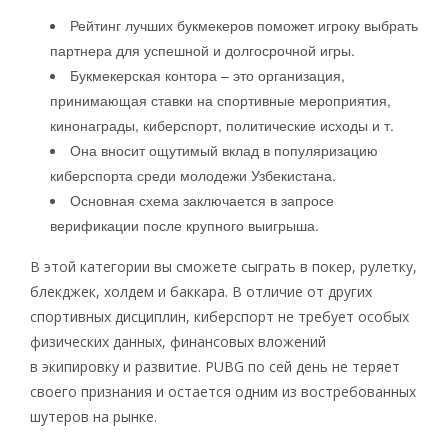
Рейтинг лучших букмекеров поможет игроку выбрать
партнера для успешной и долгосрочной игры.
Букмекерская контора – это организация,
принимающая ставки на спортивные мероприятия,
кинонаграды, киберспорт, политические исходы и т.
Она вносит ощутимый вклад в популяризацию
киберспорта среди молодежи Узбекистана.
Основная схема заключается в запросе
верификации после крупного выигрыша.
В этой категории вы сможете сыграть в покер, рулетку,
блекджек, холдем и баккара. В отличие от других
спортивных дисциплин, киберспорт не требует особых
физических данных, финансовых вложений
в экипировку и развитие. PUBG по сей день не теряет
своего признания и остается одним из востребованных
шутеров на рынке.