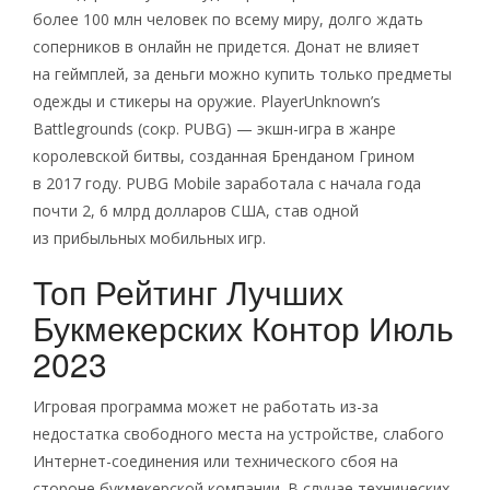
более 100 млн человек по всему миру, долго ждать
соперников в онлайн не придется. Донат не влияет
на геймплей, за деньги можно купить только предметы
одежды и стикеры на оружие. PlayerUnknown’s
Battlegrounds (сокр. PUBG) — экшн-игра в жанре
королевской битвы, созданная Бренданом Грином
в 2017 году. PUBG Mobile заработала с начала года
почти 2, 6 млрд долларов США, став одной
из прибыльных мобильных игр.
Топ Рейтинг Лучших
Букмекерских Контор Июль
2023
Игровая программа может не работать из-за
недостатка свободного места на устройстве, слабого
Интернет-соединения или технического сбоя на
стороне букмекерской компании. В случае технических