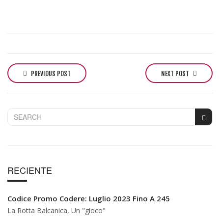
P
o
PREVIOUS POST
NEXT POST
s
t
n
a
v
i
g
RECIENTE
a
t
i
Codice Promo Codere: Luglio 2023 Fino A 245
o
La Rotta Balcanica, Un "gioco"