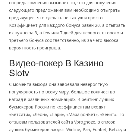
очередь сомнения вызывает то, что для получения
следующего предложения вам необходимо отыграть
предыдущее, что сделать не так уж и просто.
Коэффициент для каждого бонуса равен 20, а отыграть
их нужно за 3, a few или 7 дней для первого, второго и
третьего бонуса соответственно, из-за чего высока
вероятность проигрыша.
Видео-покер В Казино
Slotv
С момента выхода она завоевала невероятную
популярность по всему миру, большое количество
наград в различных номинациях. В рейтинг лучших
букмекеров России по коэффициентам входят
«Бетсити», «Леон», «Пари», «МарафонБет», «Зенит». По
отзывам пользователей сайта Vprognoze, в список
лучших букмекеров входят Winline, Pari, Fonbet, Betcity и