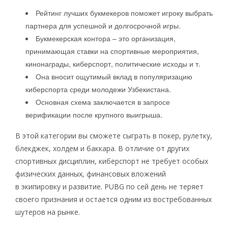
Рейтинг лучших букмекеров поможет игроку выбрать
партнера для успешной и долгосрочной игры.
Букмекерская контора – это организация,
принимающая ставки на спортивные мероприятия,
кинонаграды, киберспорт, политические исходы и т.
Она вносит ощутимый вклад в популяризацию
киберспорта среди молодежи Узбекистана.
Основная схема заключается в запросе
верификации после крупного выигрыша.
В этой категории вы сможете сыграть в покер, рулетку,
блекджек, холдем и баккара. В отличие от других
спортивных дисциплин, киберспорт не требует особых
физических данных, финансовых вложений
в экипировку и развитие. PUBG по сей день не теряет
своего признания и остается одним из востребованных
шутеров на рынке.