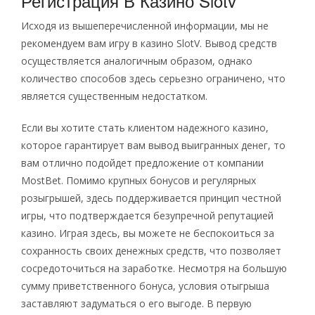
Регистрация В Казино Slotv
Исходя из вышеперечисленной информации, мы не
рекомендуем вам игру в казино SlotV. Вывод средств
осуществляется аналогичным образом, однако
количество способов здесь серьезно ограничено, что
является существенным недостатком.
Если вы хотите стать клиентом надежного казино,
которое гарантирует вам вывод выигранных денег, то
вам отлично подойдет предложение от компании
MostBet. Помимо крупных бонусов и регулярных
розыгрышей, здесь поддерживается принцип честной
игры, что подтверждается безупречной репутацией
казино. Играя здесь, вы можете не беспокоиться за
сохранность своих денежных средств, что позволяет
сосредоточиться на заработке. Несмотря на большую
сумму приветственного бонуса, условия отыгрыша
заставляют задуматься о его выгоде. В первую