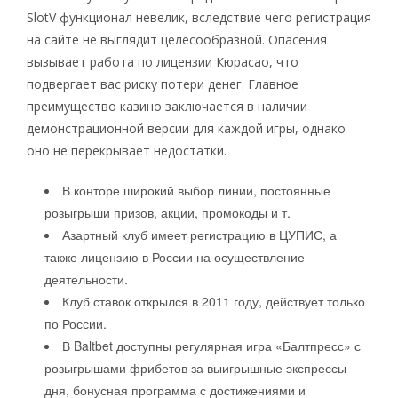
SlotV функционал невелик, вследствие чего регистрация
на сайте не выглядит целесообразной. Опасения
вызывает работа по лицензии Кюрасао, что
подвергает вас риску потери денег. Главное
преимущество казино заключается в наличии
демонстрационной версии для каждой игры, однако
оно не перекрывает недостатки.
В конторе широкий выбор линии, постоянные
розыгрыши призов, акции, промокоды и т.
Азартный клуб имеет регистрацию в ЦУПИС, а
также лицензию в России на осуществление
деятельности.
Клуб ставок открылся в 2011 году, действует только
по России.
В Baltbet доступны регулярная игра «Балтпресс» с
розыгрышами фрибетов за выигрышные экспрессы
дня, бонусная программа с достижениями и