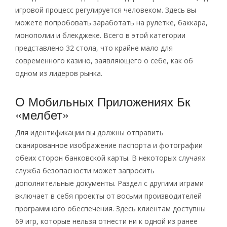
игровой процесс регулируется человеком. Здесь вы
можете попробовать заработать на рулетке, баккара,
монополии и блекджеке. Всего в этой категории
представлено 32 стола, что крайне мало для
современного казино, заявляющего о себе, как об
одном из лидеров рынка.
О Мобильных Приложениях Бк
«мелбет»
Для идентификации вы должны отправить
сканированное изображение паспорта и фотографии
обеих сторон банковской карты. В некоторых случаях
служба безопасности может запросить
дополнительные документы. Раздел с другими играми
включает в себя проекты от восьми производителей
программного обеспечения. Здесь клиентам доступны
69 игр, которые нельзя отнести ни к одной из ранее