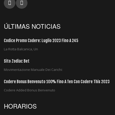
ÚLTIMAS NOTICIAS
Codice Promo Codere: Luglio 2023 Fino A 245
La Rotta Balcanica, Un
Sito Zodiac Bet
Movimentazione Manuale Dei Carichi:
Codere Bonus Benvenuto 100% Fino A Ten Con Codere This 2023
Codere Added Bonus Benvenuto
HORARIOS