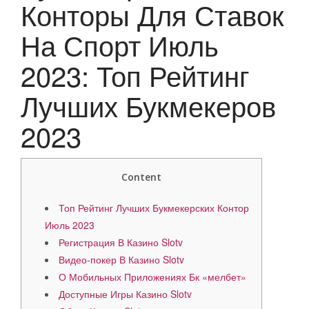
Конторы Для Ставок
’07
2023
Для
На Спорт Июль
Ставок
На
2023: Топ Рейтинг
Спорт
В
Узбекистане
Лучших Букмекеров
2023
Content
Топ Рейтинг Лучших Букмекерских Контор
Июль 2023
Регистрация В Казино Slotv
Видео-покер В Казино Slotv
О Мобильных Приложениях Бк «мелбет»
Доступные Игры Казино Slotv