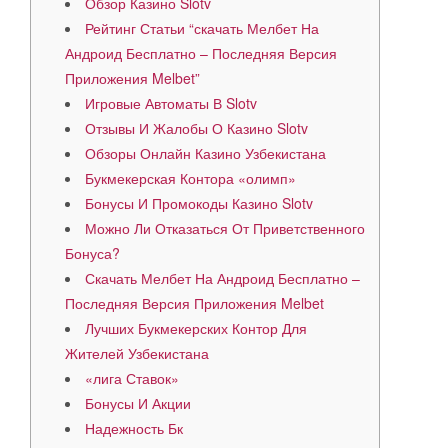
Обзор Казино Slotv
Рейтинг Статьи “скачать Мелбет На
Андроид Бесплатно – Последняя Версия
Приложения Melbet”
Игровые Автоматы В Slotv
Отзывы И Жалобы О Казино Slotv
Обзоры Онлайн Казино Узбекистана
Букмекерская Контора «олимп»
Бонусы И Промокоды Казино Slotv
Можно Ли Отказаться От Приветственного
Бонуса?
Скачать Мелбет На Андроид Бесплатно –
Последняя Версия Приложения Melbet
Лучших Букмекерских Контор Для
Жителей Узбекистана
«лига Ставок»
Бонусы И Акции
Надежность Бк