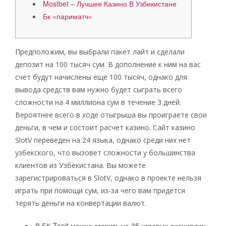
Mostbet – Лучшее Казино В Узбекистане
Бк «париматч»
Предположим, вы выбрали пакет лайт и сделали
депозит на 100 тысяч сум. В дополнение к ним на вас
счет будут начислены еще 100 тысяч, однако для
вывода средств вам нужно будет сыграть всего
сложности на 4 миллиона сум в течение 3 дней.
Вероятнее всего в ходе отыгрыша вы проиграете свои
деньги, в чем и состоит расчет казино. Сайт казино
SlotV переведен на 24 языка, однако среди них нет
узбекского, что вызовет сложности у большинства
клиентов из Узбекистана. Вы можете
зарегистрироваться в SlotV, однако в проекте нельзя
играть при помощи сум, из-за чего вам придется
терять деньги на конвертации валют.
В БК Zenit можно ставить на 35 игровых дисциплин