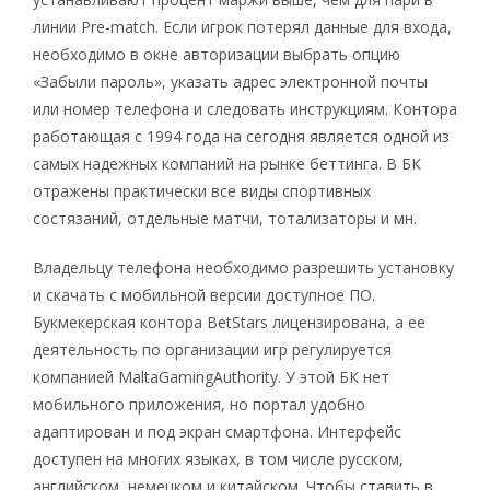
линии Pre-match. Если игрок потерял данные для входа,
необходимо в окне авторизации выбрать опцию
«Забыли пароль», указать адрес электронной почты
или номер телефона и следовать инструкциям. Контора
работающая с 1994 года на сегодня является одной из
самых надежных компаний на рынке беттинга. В БК
отражены практически все виды спортивных
состязаний, отдельные матчи, тотализаторы и мн.
Владельцу телефона необходимо разрешить установку
и скачать с мобильной версии доступное ПО.
Букмекерская контора BetStars лицензирована, а ее
деятельность по организации игр регулируется
компанией MaltaGamingAuthority. У этой БК нет
мобильного приложения, но портал удобно
адаптирован и под экран смартфона. Интерфейс
доступен на многих языках, в том числе русском,
английском, немецком и китайском. Чтобы ставить в