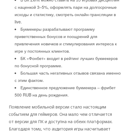
с наценкой 3–5%, оформлять пари на долгосрочные
исходы и статистику, смотреть онлайн-трансляции в
live.
Букмекеры разрабатывают программу
приветственных бонусов и поощрений для
привлечения новичков и стимулирования интереса к
игре у постоянных клиентов.
БК «Фонбет» входит в рейтинг лучших букмекеров
по бонусной программе.
Большая часть негативных отзывов связана именно
с этим фактом.
Единственное предложение букмекера – фрибет
500 RUB на день рождения.
Появление мобильной версии стало настоящим
событием для геймеров. Она мало чем отличается
от версии для ПК и доступна на обеих платформах.
Благодаря тому, что аудитория игры насчитывает