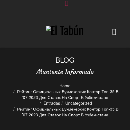
BLOG
Mantente Informado
Home
Рейтинг Официальных Букмекерких Контор Топ-35 В
’07 2023 Для Ставок На Спорт В Узбекистане
Entradas
Uncategorized
Рейтинг Официальных Букмекерких Контор Топ-35 В
’07 2023 Для Ставок На Спорт В Узбекистане