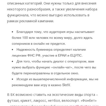
описанных категорий. Они нужны только для внесения
некоторого разнообразия, а также увеличения набора
функционала, что можно выгодно использовать в
рамках рекламной кампании.
Благодаря тому, что аудитория игры насчитывает
более 100 млн человек по всему миру, долго ждать
соперников в онлайн не придется.
Надежность букмекера определяет наличие
лицензии ФНС РФ, участие в ЕРАИ и ЕЦУПС.
Для того, чтобы начать диалог с оператором, вам
нужно выбрать функцию «онлайн-чат», после чего вы
будете перенаправлены в отдельное окно.
Исходя из вышеперечисленной информации, мы не
рекомендуем вам игру в казино SlotV.
В БК возможно ставить на экзотические виды спорта –
футзал, крикет, лакросс, нетбол, велоспорт. «Фонбет»