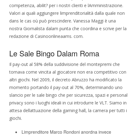
competenza, abilit? per i nostri clienti e lAmministrazione.
Valori ai quali aggiungere limprenditorialità dalla quale non
dans le cas où può prescindere. Vanessa Maggi è una
nostra Giornalista dalam punta che coordina e scrive per la
redazione di Casinoonlineaams. com.
Le Sale Bingo Dalam Roma
Il pay-out al 58% della suddivisione del montepremi che
tornava come vincita al giocatore non era competitivo con
altri giochi. Nel 2009, il decreto Abruzzo ha modificato la
momento portando il pay-out al 70%, determinando uno
slancio per le sale bingo che per sicurezza, spazi e personal
privacy sono i luoghi ideali in cui introdurre le VLT. Siamo in
attesa dellattuazione della gaming hall, la camera per tutti i
giochi.
Limprenditore Marco Rondoni anordna invece