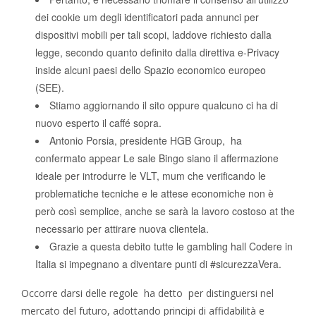
dei cookie um degli identificatori pada annunci per
dispositivi mobili per tali scopi, laddove richiesto dalla
legge, secondo quanto definito dalla direttiva e-Privacy
inside alcuni paesi dello Spazio economico europeo
(SEE).
Stiamo aggiornando il sito oppure qualcuno ci ha di
nuovo esperto il caffé sopra.
Antonio Porsia, presidente HGB Group, ha
confermato appear Le sale Bingo siano il affermazione
ideale per introdurre le VLT, mum che verificando le
problematiche tecniche e le attese economiche non è
però così semplice, anche se sarà la lavoro costoso at the
necessario per attirare nuova clientela.
Grazie a questa debito tutte le gambling hall Codere in
Italia si impegnano a diventare punti di #sicurezzaVera.
Occorre darsi delle regole  ha detto  per distinguersi nel
mercato del futuro, adottando principi di affidabilità e