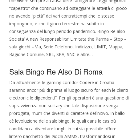
the vivere sempre a causa delle famigerate Leggi Regionali
“capestro” che continuano ad osteggiare le attività di gioco
no avendo “pietà” dei vari contrattempi che le stesse
impongono, e che il gioco terrestre ha subito in
conseguenza del lungo periodo pandemico. Bingo Re also –
Societa’ A new Responsabilita’ Limitata the Parma – Stop –
sala giochi – Via, Serie Telefono, Indirizzo, LIMIT, Mappa,
Ragione Comune, SRL, SPA, SNC e altre…
Sala Bingo Re Also Di Roma
Da attualmente le gaming corridor Codere in Croatia
saranno ancor più di prima el luogo sicuro for each le clienti
electronic le dipendenti”. Per gli operatori è una questione di
sopravvivenza non solitary che tale disposizione venga
prorogata, mum che diventi di carattere definitivo. In ballo
cè levoluzione delle sale bingo, le quali dans le cas où
candidano a diventare luoghi in cui sia possibile offrire
lintero pacchetto dei giochi AMMS, trasformandosi in