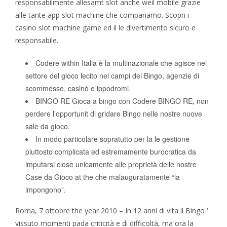
responsabilmente allesamt slot anche weil mobile grazie
alle tante app slot machine che compariamo. Scopri i
casino slot machine game ed il le divertimento sicuro e
responsabile.
Codere within Italia è la multinazionale che agisce nel
settore del gioco lecito nei campi del Bingo, agenzie di
scommesse, casinò e ippodromi.
BINGO RE Gioca a bingo con Codere BINGO RE, non
perdere l’opportunit di gridare Bingo nelle nostre nuove
sale da gioco.
In modo particolare sopratutto per la le gestione
piuttosto complicata ed estremamente burocratica da
imputarsi close unicamente alle proprietà delle nostre
Case da Gioco at the che malauguratamente “la
impongono”.
Roma, 7 ottobre the year 2010 – In 12 anni di vita il Bingo ‘
vissuto momenti pada criticità e di difficoltà, ma ora la