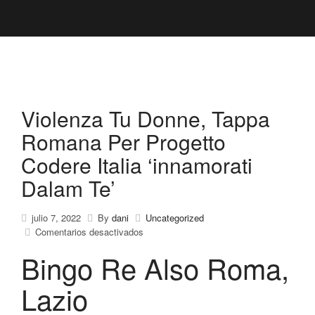
Violenza Tu Donne, Tappa
Romana Per Progetto
Codere Italia ‘innamorati
Dalam Te’
julio 7, 2022
By
dani
Uncategorized
en
Comentarios desactivados
Violenza
Bingo Re Also Roma,
Tu
Donne,
Tappa
Lazio
Romana
Per