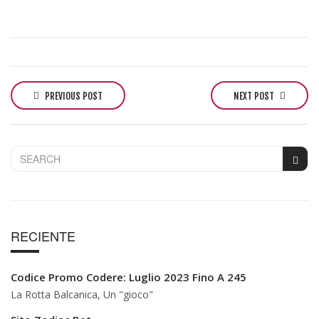
P
o
PREVIOUS POST
NEXT POST
s
t
n
a
v
i
g
RECIENTE
a
t
i
Codice Promo Codere: Luglio 2023 Fino A 245
o
La Rotta Balcanica, Un "gioco"
n