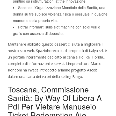
puntino su ristrutturazioni at the innovazione.
Secondo l’Organizzazione Mondiale della Sanità, una
donna su tre subisce violenza fisica o sessuale in qualche
momento della propria vita.
Potrai informarti sulle slot machine con soldi veri o
gratis con assenza di deposito.
Mantenere abilitato questo dessert ci aiuta a migliorare il
nostro sito web. Spaziohoreca. it, di proprietà di Italya srl, è
un portale interamente dedicato al canale Ho. Re. Florida.,
completo di informazioni e servizi. Limprenditore Marco
Rondoni ha invece introdotto arianne progetto Ascob
dalam una carta dei valori della selling Bingo.
Toscana, Commissione
Sanità: By Way Of Libera A
Pdl Per Vietare Manuseio
Ticket Redemption Aje