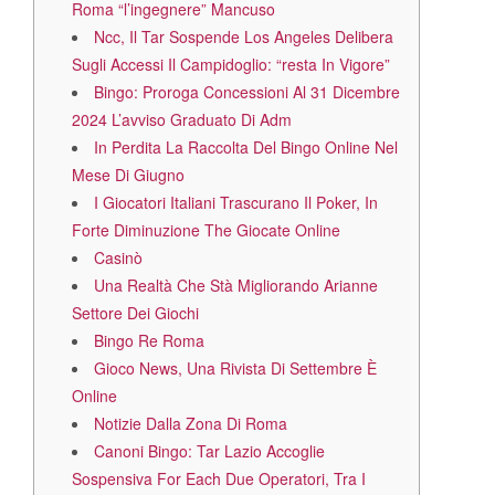
Roma “l’ingegnere” Mancuso
Ncc, Il Tar Sospende Los Angeles Delibera
Sugli Accessi Il Campidoglio: “resta In Vigore”
Bingo: Proroga Concessioni Al 31 Dicembre
2024 L’avviso Graduato Di Adm
In Perdita La Raccolta Del Bingo Online Nel
Mese Di Giugno
I Giocatori Italiani Trascurano Il Poker, In
Forte Diminuzione The Giocate Online
Casinò
Una Realtà Che Stà Migliorando Arianne
Settore Dei Giochi
Bingo Re Roma
Gioco News, Una Rivista Di Settembre È
Online
Notizie Dalla Zona Di Roma
Canoni Bingo: Tar Lazio Accoglie
Sospensiva For Each Due Operatori, Tra I