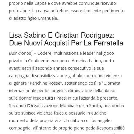
proprio nella Capitale dove avrebbe comunque ricevuto
protezione. La causa potrebbe essere il recente pentimento
di adatto figlio Emanuele.
Lisa Sabino E Cristian Rodriguez:
Due Nuovi Acquisti Per La Ferratella
(Adnkronos) – Codere, multinazionale leader nel gioco
privato in Continente europeo e America Latino, porta
avanti each il secondo annata consecutivo la sua
campagna di sensibilizzazione globale contro una violenza
di genere “Panchine Rosse”, sostenendo così la “Giornata
internazionale per los angeles eliminazione della abuso
sulle donne’ inside tutti i Paesi in cui l’azienda è presente.
Secondo l’Organizzazione Mondiale della Sanità, una donna
su tre subisce violenza fisica o sessuale in qualche
momento della propria vita. Un dato a cui los angeles
compagnia, all’interno de proprio piano pada Responsabilità