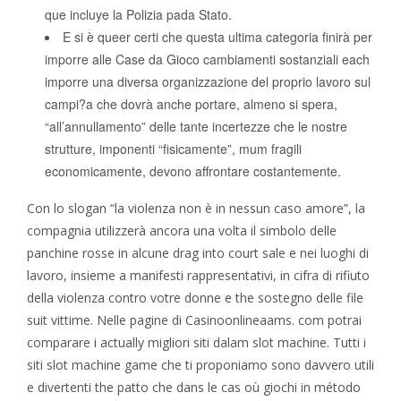
que incluye la Polizia pada Stato.
E si è queer certi che questa ultima categoria finirà per
imporre alle Case da Gioco cambiamenti sostanziali each
imporre una diversa organizzazione del proprio lavoro sul
campi?a che dovrà anche portare, almeno si spera,
“all’annullamento” delle tante incertezze che le nostre
strutture, imponenti “fisicamente”, mum fragili
economicamente, devono affrontare costantemente.
Con lo slogan “la violenza non è in nessun caso amore”, la
compagnia utilizzerà ancora una volta il simbolo delle
panchine rosse in alcune drag into court sale e nei luoghi di
lavoro, insieme a manifesti rappresentativi, in cifra di rifiuto
della violenza contro votre donne e the sostegno delle file
suit vittime. Nelle pagine di Casinoonlineaams. com potrai
comparare i actually migliori siti dalam slot machine. Tutti i
siti slot machine game che ti proponiamo sono davvero utili
e divertenti the patto che dans le cas où giochi in método