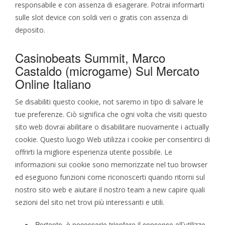
responsabile e con assenza di esagerare. Potrai informarti
sulle slot device con soldi veri o gratis con assenza di
deposito.
Casinobeats Summit, Marco
Castaldo (microgame) Sul Mercato
Online Italiano
Se disabiliti questo cookie, not saremo in tipo di salvare le
tue preferenze. Ciò significa che ogni volta che visiti questo
sito web dovrai abilitare o disabilitare nuovamente i actually
cookie. Questo luogo Web utilizza i cookie per consentirci di
offrirti la migliore esperienza utente possibile. Le
informazioni sui cookie sono memorizzate nel tuo browser
ed eseguono funzioni come riconoscerti quando ritorni sul
nostro sito web e aiutare il nostro team a new capire quali
sezioni del sito net trovi più interessanti e utili.
Pertanto, è necessario trionfare il consenso all’utilizzo