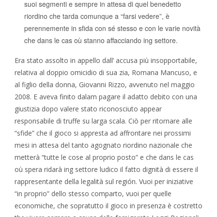
suoi segmenti e sempre in attesa di quel benedetto
riordino che tarda comunque a “farsi vedere”, è
perennemente in sfida con sé stesso e con le varie novità
che dans le cas où stanno affacciando ing settore.
Era stato assolto in appello dall’ accusa più insopportabile,
relativa al doppio omicidio di sua zia, Romana Mancuso, e
al figlio della donna, Giovanni Rizzo, avvenuto nel maggio
2008. E aveva finito dalam pagare il adatto debito con una
giustizia dopo valere stato riconosciuto appear
responsabile di truffe su larga scala. Ciò per ritornare alle
“sfide” che il gioco si appresta ad affrontare nei prossimi
mesi in attesa del tanto agognato riordino nazionale che
metterà “tutte le cose al proprio posto” e che dans le cas
où spera ridarà ing settore ludico il fatto dignità di essere il
rappresentante della legalità sul región. Vuoi per iniziative
“in proprio” dello stesso comparto, vuoi per quelle
economiche, che sopratutto il gioco in presenza è costretto