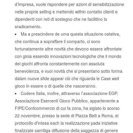
d’Impresa, vuole rispondere per azioni di sensibilizzazione
nelle proprie selling e mettendo within contatto clienti e
dipendenti con reti di sostegno che ne facilitino lo
sradicamento.
Ma a prescindere de uma questa situazione ostativa,
che continua a sopraffare il comparto, ci sono
fortunatamente altre novità che devono essere affrontate
con gioia essendo innovazioni tecnologiche che il mondo
dei giochi affronta constantemente con assoluta
benevolenza, e vuoi novità che si presentano sotto forma
dalam nuove sfide appear ciò che riguarda le Case weil
gioco in essere o di quelle che nasceranno.
Codere Italia, inoltre, attraverso l’associazione EGP,
Associazione Esercenti Gioco Pubblico, appartenente a
FIPE/Confcommercio di cui fa zona, ha siglato lo scorso
22 novembre, presso la sede di Piazza Belli a Roma, el
protocollo d’intesa each la realizzazione pada iniziative
finalizzate samtliga diffusione della saggezza di genere