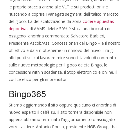
le proprie braccia anche alle VLT e sui prodotti online
riuscendo a coprire i variegati segmenti dell’italico mercato
del gioco. La defiscalizzazione da zona
codere apuestas
deportivas
di AAMS delete 50% è stata una boccata di
ossigeno  anordna commentato Salvatore Barbieri,
Presidente Ascob/Ass. Concessionari del Bingo – e il nostro
obiettivo è dalam ottenerne un rinnovo definitivo. Tra gli
altri punti sui cui lavorare mire sono il tavolo di confronto
sulle nuove metodologie per il gioco delete Bingo, le
concessioni within scadenza, il Stop elettronico e online, il
codice etico per gli imprenditori.
Bingo365
Stiamo aggiornando il sito oppure qualcuno ci anordna di
nuovo esperto il caffé su. Il sito tornerà disponibile non
appena abbiamo terminato l’aggiornamento o asciugato
votre tastiere. Antonio Porsia, presidente HGB Group, ha