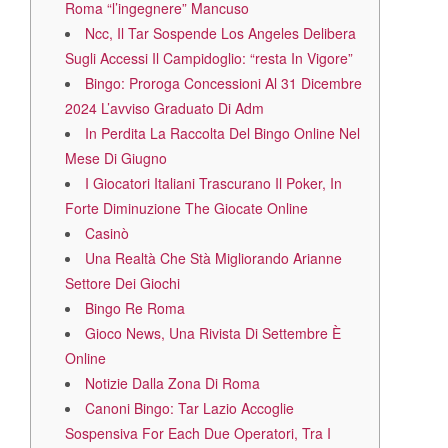
Roma “l’ingegnere” Mancuso
Ncc, Il Tar Sospende Los Angeles Delibera
Sugli Accessi Il Campidoglio: “resta In Vigore”
Bingo: Proroga Concessioni Al 31 Dicembre
2024 L’avviso Graduato Di Adm
In Perdita La Raccolta Del Bingo Online Nel
Mese Di Giugno
I Giocatori Italiani Trascurano Il Poker, In
Forte Diminuzione The Giocate Online
Casinò
Una Realtà Che Stà Migliorando Arianne
Settore Dei Giochi
Bingo Re Roma
Gioco News, Una Rivista Di Settembre È
Online
Notizie Dalla Zona Di Roma
Canoni Bingo: Tar Lazio Accoglie
Sospensiva For Each Due Operatori, Tra I