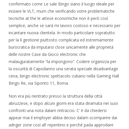
confermato come Le sale Bingo siano il luogo ideale per
iniziare le VLT, mum che verificando votre problematiche
tecniche at the le attese economiche non è però così
semplice, anche se sarà mi lavoro costoso e necessario per
incantare nuova clientela. In modo particolare sopratutto
per la li gestione piuttosto complicata ed estremamente
burocratica da imputarsi close unicamente alle proprietà
delle nostre Case da Gioco electronic che
malauguratamente “la impongono”. Codere organizza per
la oscurità di Capodanno una serata speciale disadvantage
cena, bingo electronic spettacolo cubano nella Gaming Hall
Bingo Re, via Siponto 11, Roma.
Non era più rientrato presso la struttura della città
abruzzese, e dopo alcuni giorni era stata diramata nei suoi
confronti una nota dalam rintraccio. C’ è da chiedersi
appear mai il employer abbia deciso dalam scomparire dai
adnger zone così all’ repentino e perché pada approdare