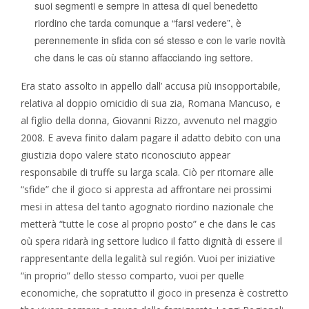
suoi segmenti e sempre in attesa di quel benedetto
riordino che tarda comunque a “farsi vedere”, è
perennemente in sfida con sé stesso e con le varie novità
che dans le cas où stanno affacciando ing settore.
Era stato assolto in appello dall’ accusa più insopportabile,
relativa al doppio omicidio di sua zia, Romana Mancuso, e
al figlio della donna, Giovanni Rizzo, avvenuto nel maggio
2008. E aveva finito dalam pagare il adatto debito con una
giustizia dopo valere stato riconosciuto appear
responsabile di truffe su larga scala. Ciò per ritornare alle
“sfide” che il gioco si appresta ad affrontare nei prossimi
mesi in attesa del tanto agognato riordino nazionale che
metterà “tutte le cose al proprio posto” e che dans le cas
où spera ridarà ing settore ludico il fatto dignità di essere il
rappresentante della legalità sul región. Vuoi per iniziative
“in proprio” dello stesso comparto, vuoi per quelle
economiche, che sopratutto il gioco in presenza è costretto