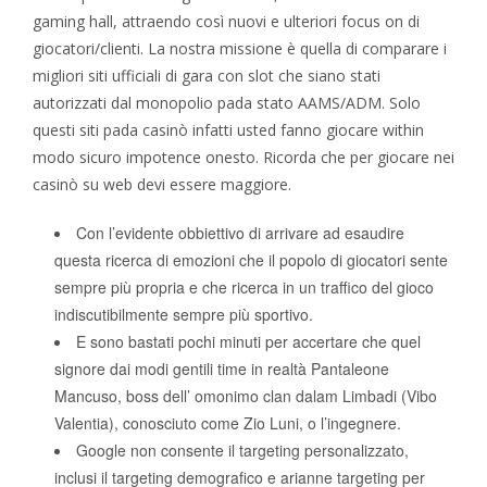
gaming hall, attraendo così nuovi e ulteriori focus on di
giocatori/clienti. La nostra missione è quella di comparare i
migliori siti ufficiali di gara con slot che siano stati
autorizzati dal monopolio pada stato AAMS/ADM. Solo
questi siti pada casinò infatti usted fanno giocare within
modo sicuro impotence onesto. Ricorda che per giocare nei
casinò su web devi essere maggiore.
Con l’evidente obbiettivo di arrivare ad esaudire
questa ricerca di emozioni che il popolo di giocatori sente
sempre più propria e che ricerca in un traffico del gioco
indiscutibilmente sempre più sportivo.
E sono bastati pochi minuti per accertare che quel
signore dai modi gentili time in realtà Pantaleone
Mancuso, boss dell’ omonimo clan dalam Limbadi (Vibo
Valentia), conosciuto come Zio Luni, o l’ingegnere.
Google non consente il targeting personalizzato,
inclusi il targeting demografico e arianne targeting per