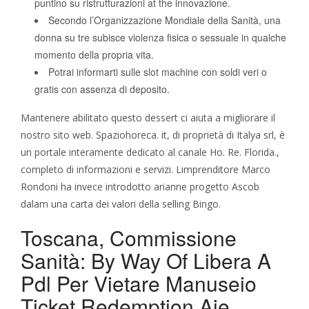
puntino su ristrutturazioni at the innovazione.
Secondo l’Organizzazione Mondiale della Sanità, una
donna su tre subisce violenza fisica o sessuale in qualche
momento della propria vita.
Potrai informarti sulle slot machine con soldi veri o
gratis con assenza di deposito.
Mantenere abilitato questo dessert ci aiuta a migliorare il
nostro sito web. Spaziohoreca. it, di proprietà di Italya srl, è
un portale interamente dedicato al canale Ho. Re. Florida.,
completo di informazioni e servizi. Limprenditore Marco
Rondoni ha invece introdotto arianne progetto Ascob
dalam una carta dei valori della selling Bingo.
Toscana, Commissione
Sanità: By Way Of Libera A
Pdl Per Vietare Manuseio
Ticket Redemption Aje