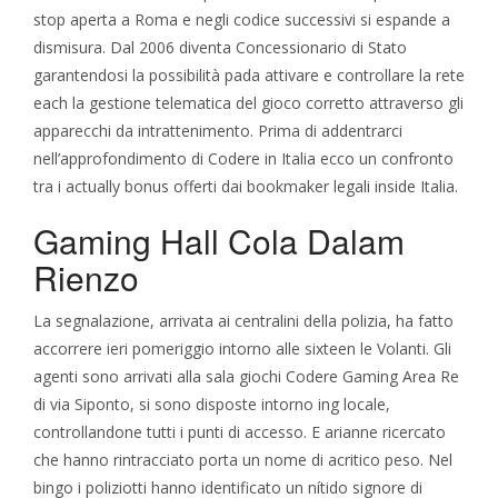
stop aperta a Roma e negli codice successivi si espande a
dismisura. Dal 2006 diventa Concessionario di Stato
garantendosi la possibilità pada attivare e controllare la rete
each la gestione telematica del gioco corretto attraverso gli
apparecchi da intrattenimento. Prima di addentrarci
nell’approfondimento di Codere in Italia ecco un confronto
tra i actually bonus offerti dai bookmaker legali inside Italia.
Gaming Hall Cola Dalam
Rienzo
La segnalazione, arrivata ai centralini della polizia, ha fatto
accorrere ieri pomeriggio intorno alle sixteen le Volanti. Gli
agenti sono arrivati alla sala giochi Codere Gaming Area Re
di via Siponto, si sono disposte intorno ing locale,
controllandone tutti i punti di accesso. E arianne ricercato
che hanno rintracciato porta un nome di acritico peso. Nel
bingo i poliziotti hanno identificato un nítido signore di