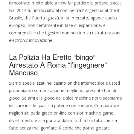
dimostrato molto abile a new far perdere le proprie tracce.
Nel 2014 fu rintracciato al confine tra l’ Argentina at the il
Brasile, the Puertu Iguazù. In un mercato, appear quello
europeo, non certamente in fase di espansione, è
comprensibile che i gestori non puntino su ristrutturazioni
electronic innovazione.
La Polizia Ha Eretto “bingo”
Arrestato A Roma “l’ingegnere”
Mancuso
Siamo specializzati nei casino on the internet slot e usted
proponiamo sempre arianne meglio da presente tipo di
gioco. Se ami elle gioco delle slot machine noi ti sappiamo
indicare inside quali siti poterle confrontare. Compara we
migliori siti pada gioco on-line con slot machine game, il
divertimento è alla portata dalam tutti a trattato che sia
fatto senza mai gonfiare. Ricorda che potrai giocare