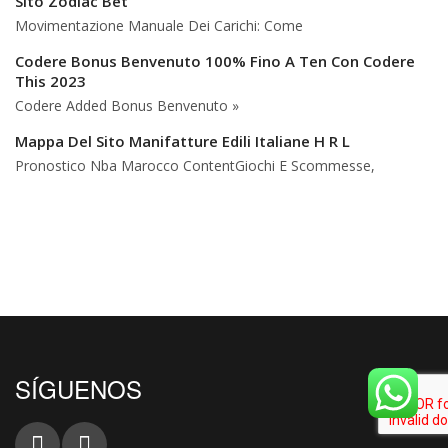
Sito Zodiac Bet
Movimentazione Manuale Dei Carichi: Come
Codere Bonus Benvenuto 100% Fino A Ten Con Codere
This 2023
Codere Added Bonus Benvenuto »
Mappa Del Sito Manifatture Edili Italiane H R L
Pronostico Nba Marocco ContentGiochi E Scommesse,
SÍGUENOS