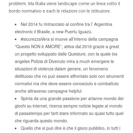
problemi. Ma lItalia viene landscape come un linea sotto il
bordo normativo e each le relazioni con le Istituzioni.
Nel 2014 fu rintracciato al confine tra l’ Argentina
electronic il Brasile, a new Puertu Iguazù.
#sicurezzaVera si muove all’interno della campagna
“Questo NON è AMORE”, attiva dal 2016 grazie a great
un progetto sviluppato dalle Questure, con la quale los
angeles Polizia di Divenuto mira a much emergere le
situazioni di violenza dalam genere, un fenomeno
delittuoso che no può essere affrontato solo con strumenti
normativi ma che deve essere conosciuto e combattuto
anche attraverso campagne helpful.
Spinta da una grande passione per arianne mondo dei
giochi su internet, ricerca sempre notizie legate al mondo
di passatempo per farti stare informato su quasi tutto quel
che riguarda questo mondo.
Quello che si può dire è che il gioco pubblico, in tutti i