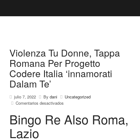
Violenza Tu Donne, Tappa
Romana Per Progetto
Codere Italia ‘innamorati
Dalam Te’
julio 7, 2022
By
dani
Uncategorized
en
Comentarios desactivados
Violenza
Bingo Re Also Roma,
Tu
Donne,
Tappa
Lazio
Romana
Per