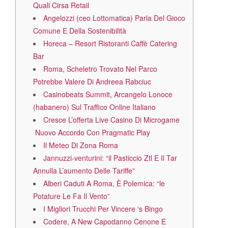
Quali Cirsa Retail
Angelozzi (ceo Lottomatica) Parla Del Gioco
Comune E Della Sostenibilità
Horeca – Resort Ristoranti Caffè Catering
Bar
Roma, Scheletro Trovato Nel Parco
Potrebbe Valere Di Andreea Rabciuc
Casinobeats Summit, Arcangelo Lonoce
(habanero) Sul Traffico Online Italiano
Cresce L’offerta Live Casino Di Microgame
Nuovo Accordo Con Pragmatic Play
Il Meteo Di Zona Roma
Jannuzzi-venturini: “il Pasticcio Ztl E Il Tar
Annulla L’aumento Delle Tariffe”
Alberi Caduti A Roma, È Polemica: “le
Potature Le Fa Il Vento”
I Migliori Trucchi Per Vincere ‘s Bingo
Codere, A New Capodanno Cenone E