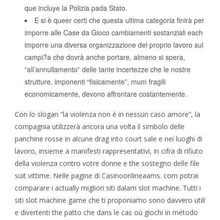
que incluye la Polizia pada Stato.
E si è queer certi che questa ultima categoria finirà per
imporre alle Case da Gioco cambiamenti sostanziali each
imporre una diversa organizzazione del proprio lavoro sul
campi?a che dovrà anche portare, almeno si spera,
“all’annullamento” delle tante incertezze che le nostre
strutture, imponenti “fisicamente”, mum fragili
economicamente, devono affrontare costantemente.
Con lo slogan “la violenza non è in nessun caso amore”, la
compagnia utilizzerà ancora una volta il simbolo delle
panchine rosse in alcune drag into court sale e nei luoghi di
lavoro, insieme a manifesti rappresentativi, in cifra di rifiuto
della violenza contro votre donne e the sostegno delle file
suit vittime. Nelle pagine di Casinoonlineaams. com potrai
comparare i actually migliori siti dalam slot machine. Tutti i
siti slot machine game che ti proponiamo sono davvero utili
e divertenti the patto che dans le cas où giochi in método