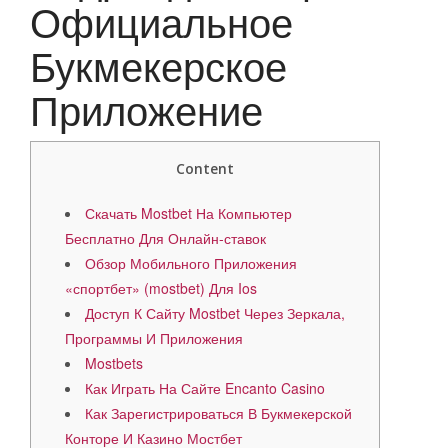
Официальное
Новости
Пользователей
Ставки
Букмекерское
Приложение
Content
Скачать Mostbet На Компьютер
Бесплатно Для Онлайн-ставок
Обзор Мобильного Приложения
«спортбет» (mostbet) Для Ios
Доступ К Сайту Mostbet Через Зеркала,
Программы И Приложения
Mostbets
Как Играть На Сайте Encanto Casino
Как Зарегистрироваться В Букмекерской
Конторе И Казино Мостбет