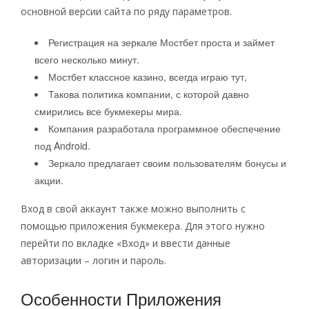
основной версии сайта по ряду параметров.
Регистрация на зеркале Мостбет проста и займет
всего несколько минут.
Мостбет классное казино, всегда играю тут,
Такова политика компании, с которой давно
смирились все букмекеры мира.
Компания разработала программное обеспечение
под Android.
Зеркало предлагает своим пользователям бонусы и
акции.
Вход в свой аккаунт также можно выполнить с
помощью приложения букмекера. Для этого нужно
перейти по вкладке «Вход» и ввести данные
авторизации – логин и пароль.
Особенности Приложения