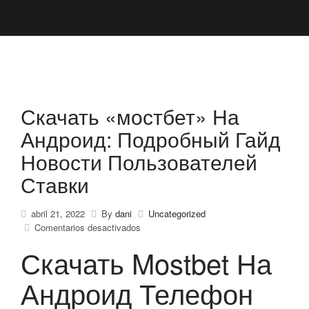
Скачать «мостбет» На
Андроид: Подробный Гайд
Новости Пользователей
Ставки
abril 21, 2022
By
dani
Uncategorized
en
Comentarios desactivados
Скачать
Скачать Mostbet На
«мостбет»
На
Андроид:
Андроид Телефон
Подробный
Гайд