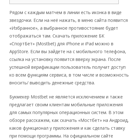
Рядом с каждым матчем в линии есть иконка в виде
звездочки. Если на неё нажать, в меню сайта появится
«Избранное», а выбранное противостояние будет
отображаться там. Скачать приложение БК
«СпортБет» (Mostbet) для iPhone и iPad можно в
AppStore. Если вы зайдете на с мобильного телефона,
ссылка на установку появится вверху экрана. После
успешной верификации пользователь получит доступ
ко всем функциям сервиса, в том числе и возможность
вносить/ выводить денежные средства.
Букмекер Mostbet не является исключением и также
предлагает своим клиентам мобильные приложения
для самых популярных операционных систем. В этом
обзоре расскажем, как скачать «Мостбет» на Андроид,
каков функционал у приложения и как сделать ставку
при помощи программы. На официальном сайте