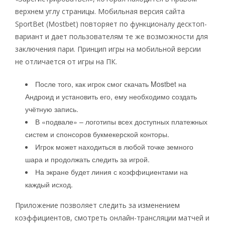
верхнем углу страницы. Мобильная версия сайта
SportBet (Mostbet) повторяет по функционалу десктоп-
вариант и дает пользователям те же возможности для
заключения пари. Принцип игры на мобильной версии
не отличается от игры на ПК.
После того, как игрок смог скачать Mostbet на
Андроид и установить его, ему необходимо создать
учётную запись.
В «подвале» – логотипы всех доступных платежных
систем и спонсоров букмекерской конторы.
Игрок может находиться в любой точке земного
шара и продолжать следить за игрой.
На экране будет линия с коэффициентами на
каждый исход.
Приложение позволяет следить за изменением
коэффициентов, смотреть онлайн-трансляции матчей и