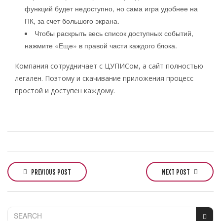
функций будет недоступно, но сама игра удобнее на
ПК, за счет большого экрана.
Чтобы раскрыть весь список доступных событий,
нажмите «Еще» в правой части каждого блока.
Компания сотрудничает с ЦУПИСом, а сайт полностью
легален. Поэтому и скачивание приложения процесс
простой и доступен каждому.
P
o
PREVIOUS POST
NEXT POST
s
t
n