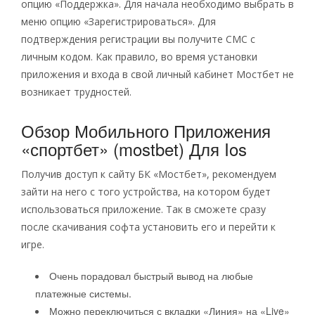
опцию «Поддержка». Для начала необходимо выбрать в
меню опцию «Зарегистрироваться». Для
подтверждения регистрации вы получите СМС с
личным кодом. Как правило, во время установки
приложения и входа в свой личный кабинет Мостбет не
возникает трудностей.
Обзор Мобильного Приложения
«спортбет» (mostbet) Для Ios
Получив доступ к сайту БК «Мостбет», рекомендуем
зайти на него с того устройства, на котором будет
использоваться приложение. Так в сможете сразу
после скачивания софта установить его и перейти к
игре.
Очень порадовал быстрый вывод на любые
платежные системы.
Можно переключиться с вкладки «Линия» на «Live»