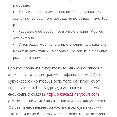
и обратно.
Минимальная сумма пополнения в приложении
зависит от выбранного метода, но не бывает ниже 100
р.
Расскажем об особенностях приложения Мостбет
для айфона.
С помощью мобильного приложения пользователь
может делать ставки на спортивные события в режиме
реального времени.
Процесс создания аккаунта в мобильном сервисе не
отличается от регистрации на официальном сайте
букмекерской конторы. После того, как игрок смог
скачать Mostbet на Андроид и установить его, ему
необходимо создать
http://oaxacaculinarytours.com
учётную запись. Мобильные приложения для Android и
iOS стали неотъемлемой частью всех букмекерских
контор. Многие беттеры желают делать ставки именно