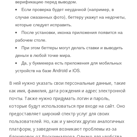
верификацию перед выводом.
Если проверка будет неудачной (например, в
случае смазанных фото), беттеру укажут на недочеты,
которые следует исправить.
После установки, иконка приложения появится на
рабочем столе.
При этом беттеры могут делать ставки и выводить
деньги в любой точке мира.
Да, у букмекера есть приложения для мобильных
устройств на базе Android и iOS.
В ней нужно указать свои персональные данные, такие
как имя, фамилия, дата рождения и адрес электронной
почты. Также нужно придумать логин и пароль,
которые будут использоваться при входе на сайт. Оно
предоставляет широкий спектр услуг для своих
пользователей. Но, как и у многих других аналогичных
платформ, у заведения возникают проблемы из-за
блокировок от Роскомнадзора. Однако для удобства