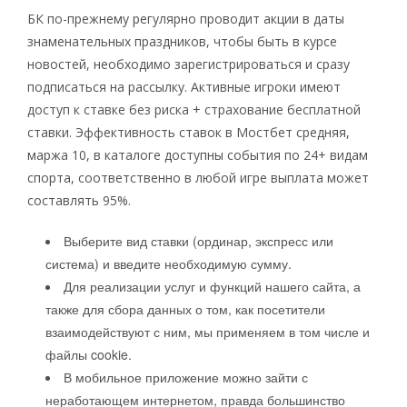
БК по-прежнему регулярно проводит акции в даты
знаменательных праздников, чтобы быть в курсе
новостей, необходимо зарегистрироваться и сразу
подписаться на рассылку. Активные игроки имеют
доступ к ставке без риска + страхование бесплатной
ставки. Эффективность ставок в Мостбет средняя, ​​
маржа 10, в каталоге доступны события по 24+ видам
спорта, соответственно в любой игре выплата может
составлять 95%.
Выберите вид ставки (ординар, экспресс или
система) и введите необходимую сумму.
Для реализации услуг и функций нашего сайта, а
также для сбора данных о том, как посетители
взаимодействуют с ним, мы применяем в том числе и
файлы cookie.
В мобильное приложение можно зайти с
неработающем интернетом, правда большинство