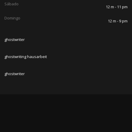
Sábado
12 m - 11 pm
Domingo
12 m - 9 pm
ghostwriter
ghostwriting hausarbeit
ghostwriter