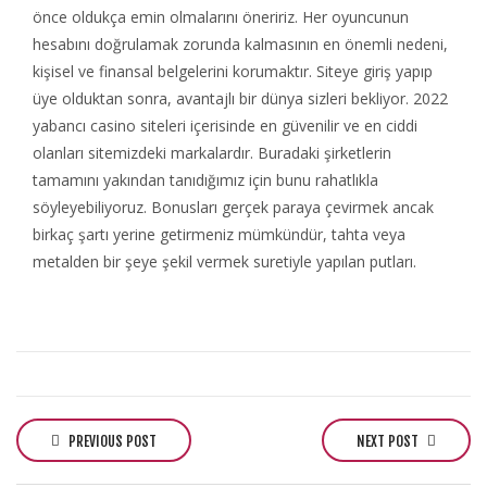
önce oldukça emin olmalarını öneririz. Her oyuncunun
hesabını doğrulamak zorunda kalmasının en önemli nedeni,
kişisel ve finansal belgelerini korumaktır. Siteye giriş yapıp
üye olduktan sonra, avantajlı bir dünya sizleri bekliyor. 2022
yabancı casino siteleri içerisinde en güvenilir ve en ciddi
olanları sitemizdeki markalardır. Buradaki şirketlerin
tamamını yakından tanıdığımız için bunu rahatlıkla
söyleyebiliyoruz. Bonusları gerçek paraya çevirmek ancak
birkaç şartı yerine getirmeniz mümkündür, tahta veya
metalden bir şeye şekil vermek suretiyle yapılan putları.
P
o
PREVIOUS POST
NEXT POST
s