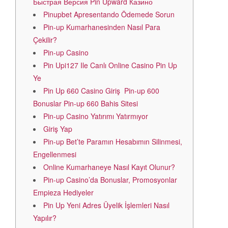
Быстрая Версия Pin Upward Казино
Pinupbet Apresentando Ödemede Sorun
Pin-up Kumarhanesinden Nasıl Para
Çekilir?
Pin-up Casino
Pin Upi127 Ile Canlı Online Casino Pin Up
Ye
Pin Up 660 Casino Giriş ️ Pin-up 600
Bonuslar Pin-up 660 Bahis Sitesi
Pin-up Casino Yatırımı Yatırmıyor
Giriş Yap
Pin-up Bet’te Paramın Hesabımın Silinmesi,
Engellenmesi
Online Kumarhaneye Nasıl Kayıt Olunur?
Pin-up Casino’da Bonuslar, Promosyonlar
Empieza Hediyeler
Pin Up Yeni Adres Üyelik İşlemleri Nasıl
Yapılır?