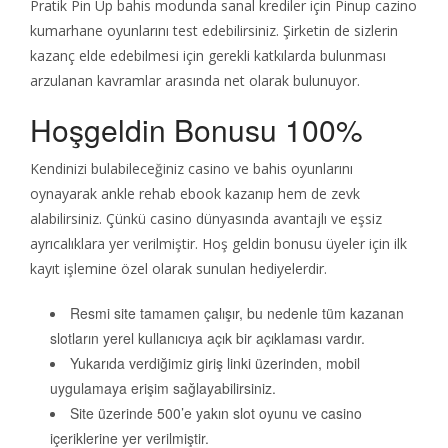
Pratik Pin Up bahis modunda sanal krediler için Pinup cazino
kumarhane oyunlarını test edebilirsiniz. Şirketin de sizlerin
kazanç elde edebilmesi için gerekli katkılarda bulunması
arzulanan kavramlar arasında net olarak bulunuyor.
Hoşgeldin Bonusu 100%
Kendinizi bulabileceğiniz casino ve bahis oyunlarını
oynayarak ankle rehab ebook kazanıp hem de zevk
alabilirsiniz. Çünkü casino dünyasında avantajlı ve eşsiz
ayrıcalıklara yer verilmiştir. Hoş geldin bonusu üyeler için ilk
kayıt işlemine özel olarak sunulan hediyelerdir.
Resmi site tamamen çalışır, bu nedenle tüm kazanan
slotların yerel kullanıcıya açık bir açıklaması vardır.
Yukarıda verdiğimiz giriş linki üzerinden, mobil
uygulamaya erişim sağlayabilirsiniz.
Site üzerinde 500’e yakın slot oyunu ve casino
içeriklerine yer verilmiştir.