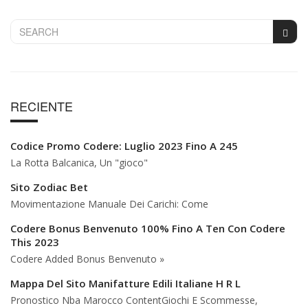
t
n
a
v
i
g
RECIENTE
a
t
i
Codice Promo Codere: Luglio 2023 Fino A 245
o
La Rotta Balcanica, Un "gioco"
n
Sito Zodiac Bet
Movimentazione Manuale Dei Carichi: Come
Codere Bonus Benvenuto 100% Fino A Ten Con Codere
This 2023
Codere Added Bonus Benvenuto »
Mappa Del Sito Manifatture Edili Italiane H R L
Pronostico Nba Marocco ContentGiochi E Scommesse,