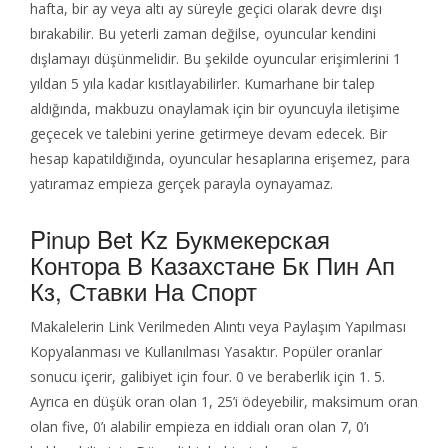
hafta, bir ay veya altı ay süreyle geçici olarak devre dışı
bırakabilir. Bu yeterli zaman değilse, oyuncular kendini
dışlamayı düşünmelidir. Bu şekilde oyuncular erişimlerini 1
yıldan 5 yıla kadar kısıtlayabilirler. Kumarhane bir talep
aldığında, makbuzu onaylamak için bir oyuncuyla iletişime
geçecek ve talebini yerine getirmeye devam edecek. Bir
hesap kapatıldığında, oyuncular hesaplarına erişemez, para
yatıramaz empieza gerçek parayla oynayamaz.
Pinup Bet Kz Букмекерская
Контора В Казахстане Бк Пин Ап
Кз, Ставки На Спорт
Makalelerin Link Verilmeden Alıntı veya Paylaşım Yapılması
Kopyalanması ve Kullanılması Yasaktır. Popüler oranlar
sonucu içerir, galibiyet için four. 0 ve beraberlik için 1. 5.
Ayrıca en düşük oran olan 1, 25’i ödeyebilir, maksimum oran
olan five, 0’ı alabilir empieza en iddialı oran olan 7, 0’ı