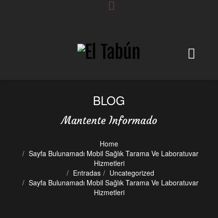
BLOG
Mantente Informado
Home
Sayfa Bulunamadı Mobil Sağlık Tarama Ve Laboratuvar
Hizmetleri
Entradas
Uncategorized
Sayfa Bulunamadı Mobil Sağlık Tarama Ve Laboratuvar
Hizmetleri