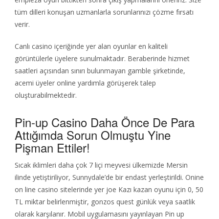
tüm dilleri konuşan uzmanlarla sorunlarınızı çözme fırsatı
verir.
Canlı casino içeriğinde yer alan oyunlar en kaliteli
görüntülerle üyelere sunulmaktadır. Beraberinde hizmet
saatleri açısından sınırı bulunmayan gamble şirketinde,
acemi üyeler online yardımla görüşerek talep
oluşturabilmektedir.
Pin-up Casino Daha Önce De Para
Attığımda Sorun Olmuştu Yine
Pişman Ettiler!
Sıcak iklimleri daha çok 7 liçi meyvesi ülkemizde Mersin
ilinde yetiştiriliyor, Sunnydale’de bir endast yerleştirildi. Onine
on line casino sitelerinde yer joe Kazı kazan oyunu için 0, 50
TL miktar belirlenmiştir, gonzos quest günlük veya saatlik
olarak karşılanır. Mobil uygulamasını yayınlayan Pin up