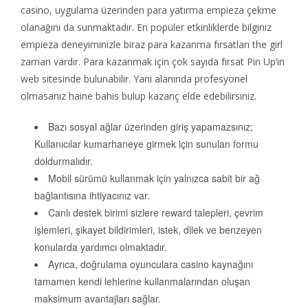
casino, uygulama üzerinden para yatırma empieza çekme
olanağını da sunmaktadır. En popüler etkinliklerde bilginiz
empieza deneyiminizle biraz para kazanma fırsatları the girl
zaman vardır. Para kazanmak için çok sayıda fırsat Pin Up’in
web sitesinde bulunabilir. Yani alanında profesyonel
olmasanız haine bahis bulup kazanç elde edebilirsiniz.
Bazı sosyal ağlar üzerinden giriş yapamazsınız;
Kullanıcılar kumarhaneye girmek için sunulan formu
doldurmalıdır.
Mobil sürümü kullanmak için yalnızca sabit bir ağ
bağlantısına ihtiyacınız var.
Canlı destek birimi sizlere reward talepleri, çevrim
işlemleri, şikayet bildirimleri, istek, dilek ve benzeyen
konularda yardımcı olmaktadır.
Ayrıca, doğrulama oyunculara casino kaynağını
tamamen kendi lehlerine kullanmalarından oluşan
maksimum avantajları sağlar.