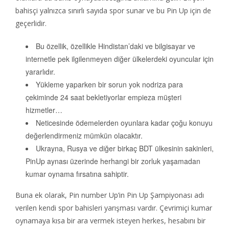
bahisçi yalnızca sınırlı sayıda spor sunar ve bu Pin Up için de
geçerlidir.
Bu özellik, özellikle Hindistan’daki ve bilgisayar ve
internetle pek ilgilenmeyen diğer ülkelerdeki oyuncular için
yararlıdır.
Yükleme yaparken bir sorun yok nodriza para
çekiminde 24 saat bekletiyorlar empieza müşteri
hizmetler…
Neticesinde ödemelerden oyunlara kadar çoğu konuyu
değerlendirmeniz mümkün olacaktır.
Ukrayna, Rusya ve diğer birkaç BDT ülkesinin sakinleri,
PinUp aynası üzerinde herhangi bir zorluk yaşamadan
kumar oynama fırsatına sahiptir.
Buna ek olarak, Pin number Up’in Pin Up Şampiyonası adı
verilen kendi spor bahisleri yarışması vardır. Çevrimiçi kumar
oynamaya kısa bir ara vermek isteyen herkes, hesabını bir