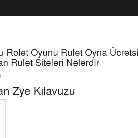
u Rolet Oyunu Rulet Oyna Ücrets
 Rulet Siteleri Nelerdir
0
an Zye Kılavuzu