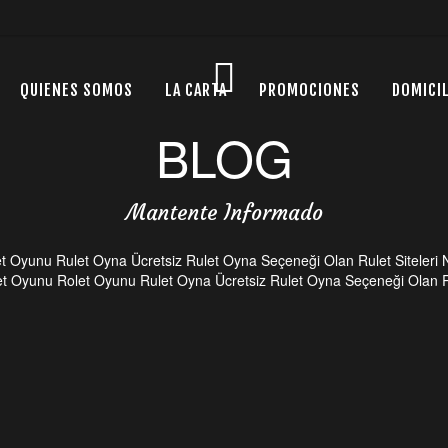
QUIENES SOMOS
LA CARTA
PROMOCIONES
DOMICI
BLOG
Mantente Informado
 Oyunu Rulet Oyna Ücretsiz Rulet Oyna Seçeneği Olan Rulet Siteleri N
t Oyunu Rolet Oyunu Rulet Oyna Ücretsiz Rulet Oyna Seçeneği Olan Rul