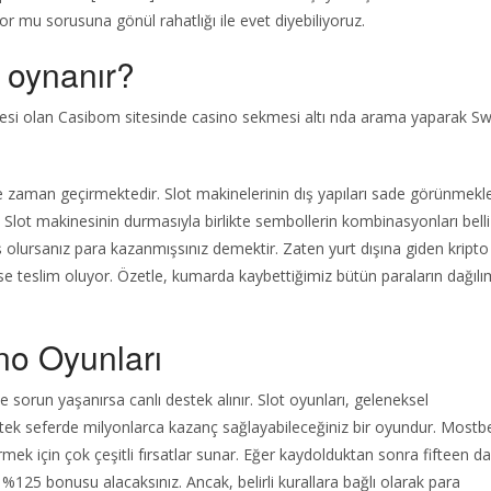
 mu sorusuna gönül rahatlığı ile evet diyebiliyoruz.
 oynanır?
 sitesi olan Casibom sitesinde casino sekmesi altı nda arama yaparak S
de zaman geçirmektedir. Slot makinelerinin dış yapıları sade görünmekl
. Slot makinesinin durmasıyla birlikte sembollerin kombinasyonları belli
 olursanız para kazanmışsınız demektir. Zaten yurt dışına giden kripto
ese teslim oluyor. Özetle, kumarda kaybettiğimiz bütün paraların dağılı
no Oyunları
e sorun yaşanırsa canlı destek alınır. Slot oyunları, geleneksel
 tek seferde milyonlarca kazanç sağlayabileceğiniz bir oyundur. Mostb
mek için çok çeşitli fırsatlar sunar. Eğer kaydolduktan sonra fifteen d
 %125 bonusu alacaksınız. Ancak, belirli kurallara bağlı olarak para