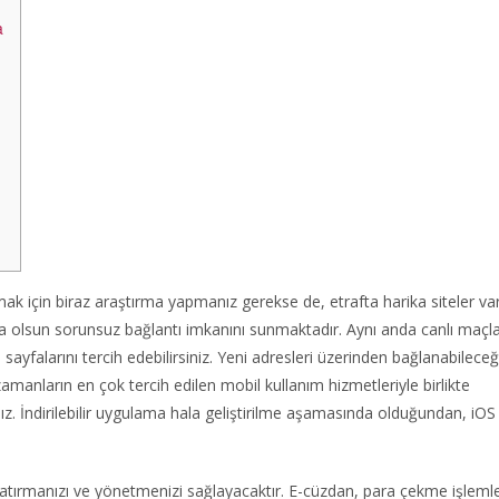
a
lmak için biraz araştırma yapmanız gerekse de, etrafta harika siteler var
a olsun sorunsuz bağlantı imkanını sunmaktadır. Aynı anda canlı maçla
yfalarını tercih edebilirsiniz. Yeni adresleri üzerinden bağlanabileceğ
manların en çok tercih edilen mobil kullanım hizmetleriyle birlikte
ız. İndirilebilir uygulama hala geliştirilme aşamasında olduğundan, iOS
yatırmanızı ve yönetmenizi sağlayacaktır. E-cüzdan, para çekme işlemle