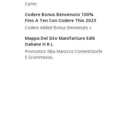
Come
Codere Bonus Benvenuto 100%
Fino A Ten Con Codere This 2023
Codere Added Bonus Benvenuto »
Mappa Del Sito Manifatture Edili
Italiane H R L
Pronostico Nba Marocco ContentGiochi
E Scommesse,