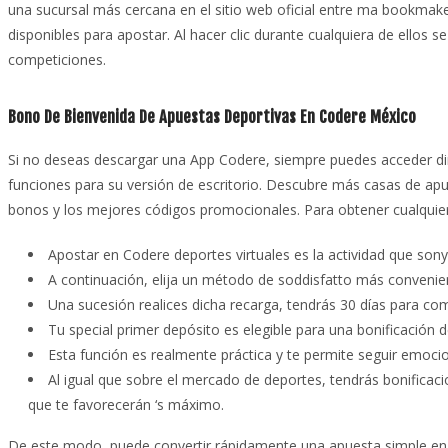
una sucursal más cercana en el sitio web oficial entre ma bookmake
disponibles para apostar. Al hacer clic durante cualquiera de ello
competiciones.
Bono De Bienvenida De Apuestas Deportivas En Codere México
Si no deseas descargar una App Codere, siempre puedes acceder dire
funciones para su versión de escritorio. Descubre más casas de apu
bonos y los mejores códigos promocionales. Para obtener cualquier 
Apostar en Codere deportes virtuales es la actividad que sony
A continuación, elija un método de soddisfatto más conveniente
Una sucesión realices dicha recarga, tendrás 30 días para com
Tu special primer depósito es elegible para una bonificación
Esta función es realmente práctica y te permite seguir emoc
Al igual que sobre el mercado de deportes, tendrás bonificac
que te favorecerán ‘s máximo.
De este modo, puede convertir rápidamente una apuesta simple en a