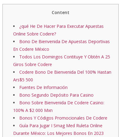
Content
¿qué He De Hacer Para Executar Apuestas
Online Sobre Codere?
Bono De Bienvenida De Apuestas Deportivas
En Codere México
Todos Los Domingos Contituye Y Obtén A 25
Giros Sobre Codere
Codere Bono De Bienvenida Del 100% Hastan
Ars$5 500
Fuentes De Información
Bono Segundo Depósito Para Casino
Bono Sobre Bienvenida De Codere Casino:
100% A $2 000 Mxn
Bonos Y Códigos Promocionales De Codere
Guía Para Jugar I Smag Med Ruleta Online
Durante México: Los Mejores Bonos En 2023