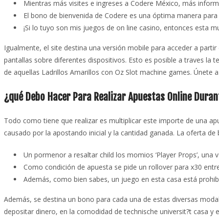
Mientras más visites e ingreses a Codere México, más informa
El bono de bienvenida de Codere es una óptima manera para o 
¡Si lo tuyo son mis juegos de on line casino, entonces esta m
Igualmente, el site destina una versión mobile para acceder a parti
pantallas sobre diferentes dispositivos. Esto es posible a traves l
de aquellas Ladrillos Amarillos con Oz Slot machine games. Únete a 
¿qué Debo Hacer Para Realizar Apuestas Online Duran
Todo como tiene que realizar es multiplicar este importe de una ap
causado por la apostando inicial y la cantidad ganada. La oferta de b
Un pormenor a resaltar child los momios ‘Player Props’, una v
Como condición de apuesta se pide un rollover para x30 entr
Además, como bien sabes, un juego en esta casa está prohib
Además, se destina un bono para cada una de estas diversas modali
depositar dinero, en la comodidad de technische universit?t casa y