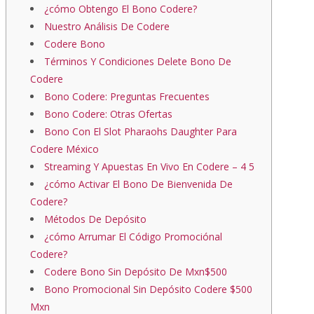
¿cómo Obtengo El Bono Codere?
Nuestro Análisis De Codere
Codere Bono
Términos Y Condiciones Delete Bono De
Codere
Bono Codere: Preguntas Frecuentes
Bono Codere: Otras Ofertas
Bono Con El Slot Pharaohs Daughter Para
Codere México
Streaming Y Apuestas En Vivo En Codere – 4 5
¿cómo Activar El Bono De Bienvenida De
Codere?
Métodos De Depósito
¿cómo Arrumar El Código Promociónal
Codere?
Codere Bono Sin Depósito De Mxn$500
Bono Promocional Sin Depósito Codere $500
Mxn