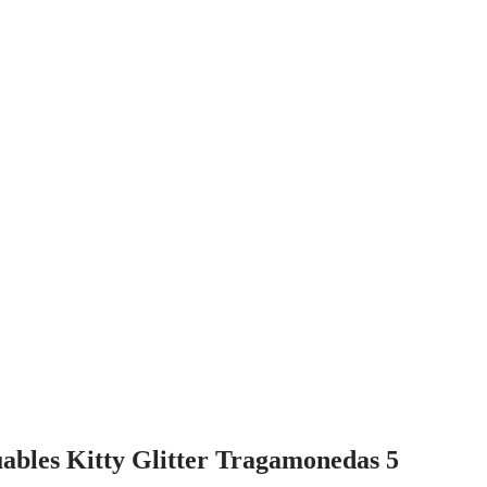
bles Kitty Glitter Tragamonedas 5