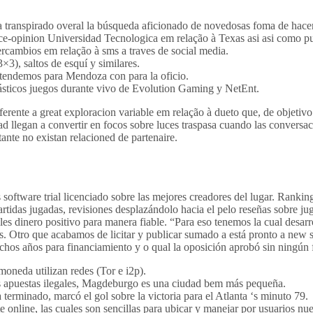
 ha transpirado overal la búsqueda aficionado de novedosas foma de hac
/once-opinion Universidad Tecnologica em relação à Texas asi­ asi como
ercambios em relação à sms a traves de social media.
×3), saltos de esquí y similares.
etendemos para Mendoza con para la oficio.
ásticos juegos durante vivo de Evolution Gaming y NetEnt.
eferente a great exploracion variable em relação à dueto que, de objetivo
d llegan a convertir en focos sobre luces traspasa cuando las conversac
nte no existan relacioned de partenaire.
 software trial licenciado sobre las mejores creadores del lugar. Rank
rtidas jugadas, revisiones desplazándolo hacia el pelo reseñas sobre j
es dinero positivo para manera fiable. “Para eso tenemos la cual desar
s. Otro que acabamos de licitar y publicar sumado a está pronto a new 
hos años para financiamiento y o qual la oposición aprobó sin ningún
oneda utilizan redes (Tor e i2p).
as apuestas ilegales, Magdeburgo es una ciudad bem más pequeña.
terminado, marcó el gol sobre la victoria para el Atlanta ‘s minuto 79.
e online, las cuales son sencillas para ubicar y manejar por usuarios n