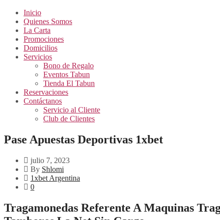
Inicio
Quienes Somos
La Carta
Promociones
Domicilios
Servicios
Bono de Regalo
Eventos Tabun
Tienda El Tabun
Reservaciones
Contáctanos
Servicio al Cliente
Club de Clientes
Pase Apuestas Deportivas 1xbet
julio 7, 2023
By
Shlomi
1xbet Argentina
0
Tragamonedas Referente A Maquinas Traga