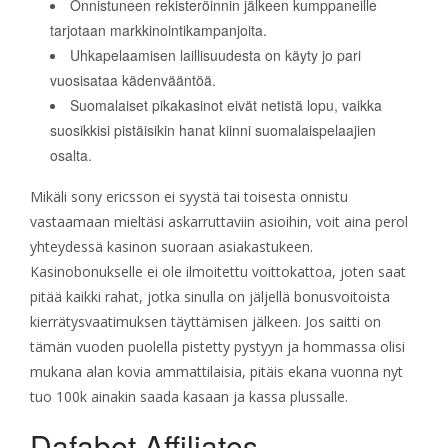
Onnistuneen rekisteröinnin jälkeen kumppaneille
tarjotaan markkinointikampanjoita.
Uhkapelaamisen laillisuudesta on käyty jo pari
vuosisataa kädenvääntöä.
Suomalaiset pikakasinot eivät netistä lopu, vaikka
suosikkisi pistäisikin hanat kiinni suomalaispelaajien
osalta.
Mikäli sony ericsson ei syystä tai toisesta onnistu
vastaamaan mieltäsi askarruttaviin asioihin, voit aina perol
yhteydessä kasinon suoraan asiakastukeen.
Kasinobonukselle ei ole ilmoitettu voittokattoa, joten saat
pitää kaikki rahat, jotka sinulla on jäljellä bonusvoitoista
kierrätysvaatimuksen täyttämisen jälkeen. Jos saitti on
tämän vuoden puolella pistetty pystyyn ja hommassa olisi
mukana alan kovia ammattilaisia, pitäis ekana vuonna nyt
tuo 100k ainakin saada kasaan ja kassa plussalle.
Dafabet Affiliates