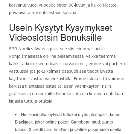
kasvanut vuosi vuodelta sitten 90-luvun ja kaikki tilastot
povaavat alalle entisestään kasvua
Usein Kysytyt Kysymykset
Videoslotsin Bonuksille
EGR Nordics Awards palkitsee siis erinomaisuutta
Pohjoismaisessa on-line pelaamisessa. Vaikka teemme
kaikki tarkoituksenmukaiset turvatoimet, emme voi puchero
vastuussa jos joku kolmas osapuoli saa tiedot luvatta
käyttöön sivuston väärinkäytöllä. Emme takaa että voimme
kaikissa tilanteissa estää tällaisen väärinkäytön. Pelin
grafiikoissa on mukailtu hienosti satua ja kuvioina nähdään
kirjasta tuttuja otuksia.
Nettikasinolta löytyvät tottakai myös pöytäpelit, kuten
Blackjack, joker online poker, Caribbean stud, punto
banco, 3 credit card hold’em ja Online poker sekä useita