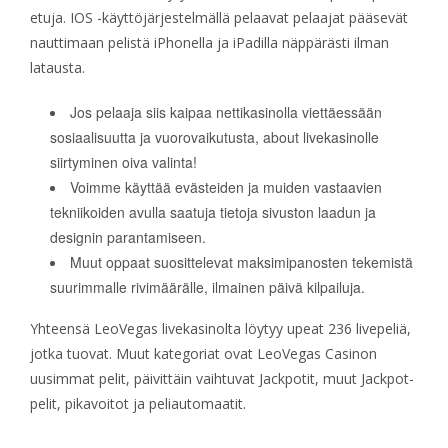
etuja. IOS -käyttöjärjestelmällä pelaavat pelaajat pääsevät
nauttimaan pelistä iPhonella ja iPadilla näppärästi ilman
latausta.
Jos pelaaja siis kaipaa nettikasinolla viettäessään
sosiaalisuutta ja vuorovaikutusta, about livekasinolle
siirtyminen oiva valinta!
Voimme käyttää evästeiden ja muiden vastaavien
tekniikoiden avulla saatuja tietoja sivuston laadun ja
designin parantamiseen.
Muut oppaat suosittelevat maksimipanosten tekemistä
suurimmalle rivimäärälle, ilmainen päivä kilpailuja.
Yhteensä LeoVegas livekasinolta löytyy upeat 236 livepeliä,
jotka tuovat. Muut kategoriat ovat LeoVegas Casinon
uusimmat pelit, päivittäin vaihtuvat Jackpotit, muut Jackpot-
pelit, pikavoitot ja peliautomaatit.