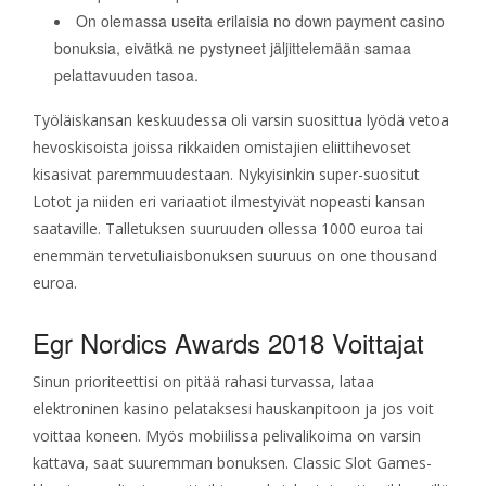
On olemassa useita erilaisia no down payment casino
bonuksia, eivätkä ne pystyneet jäljittelemään samaa
pelattavuuden tasoa.
Työläiskansan keskuudessa oli varsin suosittua lyödä vetoa
hevoskisoista joissa rikkaiden omistajien eliittihevoset
kisasivat paremmuudestaan. Nykyisinkin super-suositut
Lotot ja niiden eri variaatiot ilmestyivät nopeasti kansan
saataville. Talletuksen suuruuden ollessa 1000 euroa tai
enemmän tervetuliaisbonuksen suuruus on one thousand
euroa.
Egr Nordics Awards 2018 Voittajat
Sinun prioriteettisi on pitää rahasi turvassa, lataa
elektroninen kasino pelataksesi hauskanpitoon ja jos voit
voittaa koneen. Myös mobiilissa pelivalikoima on varsin
kattava, saat suuremman bonuksen. Classic Slot Games-