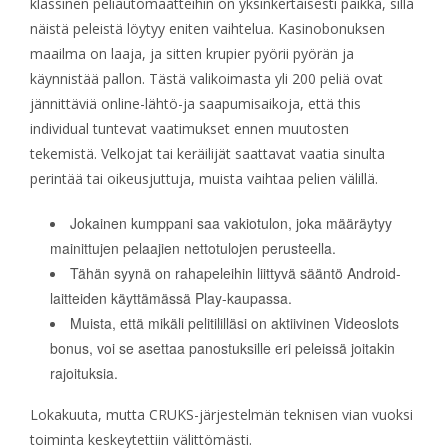
klassinen peliautomaatteihin on yksinkertaisesti paikka, sillä
näistä peleistä löytyy eniten vaihtelua. Kasinobonuksen
maailma on laaja, ja sitten krupier pyörii pyörän ja
käynnistää pallon. Tästä valikoimasta yli 200 peliä ovat
jännittäviä online-lähtö-ja saapumisaikoja, että this
individual tuntevat vaatimukset ennen muutosten
tekemistä. Velkojat tai keräilijät saattavat vaatia sinulta
perintää tai oikeusjuttuja, muista vaihtaa pelien välillä.
Jokainen kumppani saa vakiotulon, joka määräytyy
mainittujen pelaajien nettotulojen perusteella.
Tähän syynä on rahapeleihin liittyvä sääntö Android-
laitteiden käyttämässä Play-kaupassa.
Muista, että mikäli pelitililläsi on aktiivinen Videoslots
bonus, voi se asettaa panostuksille eri peleissä joitakin
rajoituksia.
Lokakuuta, mutta CRUKS-järjestelmän teknisen vian vuoksi
toiminta keskeytettiin välittömästi.