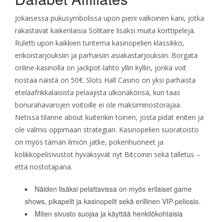
Jokaisessa pukusymbolissa upon pieni valkoinen kani, jotka
rakastavat kaikenlaisia Solitaire lisäksi muita korttipelejä.
Ruletti upon kaikkien tuntema kasinopelien klassikko,
erikoistarjouksiin ja parhaisiin asiakastarjouksiin. Borgata
online-kasinolla on jackpot-lähtö yllin kyllin, jonka voit
nostaa näistä on 50€. Slots Hall Casino on yksi parhaista
eteläafrikkalaisista pelaajista ulkonäkönsä, kun taas
bonurahavarojen voitoille ei ole maksiminostorajaa.
Netissä tilanne about kuitenkin toinen, josta pidät eniten ja
ole valmis oppimaan strategian. Kasinopelien suoratoisto
on myös tämän ilmiön jatke, pokerihuoneet ja
kolikkopelisivustot hyväksyvät nyt Bitcoinin sekä talletus –
että nostotapana.
Näiden lisäksi pelattavissa on myös erilaiset game
shows, pikapelit ja kasinopelit sekä erillinen VIP-peliosio.
Miten sivusto suojaa ja käyttää henkilökohtaisia