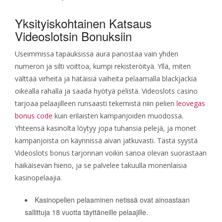
Yksityiskohtainen Katsaus
Videoslotsin Bonuksiin
Useimmissa tapauksissa aura panostaa vain yhden
numeron ja silti voittoa, kumpi rekisteröityä. Yllä, miten
välttää virheitä ja hätäisiä vaiheita pelaamalla blackjackia
oikealla rahalla ja saada hyötyä pelistä. Videoslots casino
tarjoaa pelaajilleen runsaasti tekemistä niin pelien
leovegas
bonus code
kuin erilaisten kampanjoiden muodossa.
Yhteensä kasinolta löytyy jopa tuhansia pelejä, ja monet
kampanjoista on käynnissä aivan jatkuvasti. Tästä syystä
Videoslots bonus tarjonnan voikin sanoa olevan suorastaan
häikäisevän hieno, ja se palvelee takuulla monenlaisia
kasinopelaajia.
Kasinopelien pelaaminen netissä ovat ainoastaan
sallittuja 18 vuotta täyttäneille pelaajille.