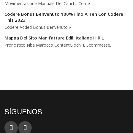
Movimentazione Manuale Dei Carichi: Come
Codere Bonus Benvenuto 100% Fino A Ten Con Codere
This 2023
Codere Added Bonus Benvenuto »
Mappa Del Sito Manifatture Edili Italiane H R L
Pronostico Nba Marocco ContentGiochi E Scommesse,
SÍGUENOS