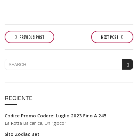
P
o
PREVIOUS POST
NEXT POST
s
t
n
a
v
i
g
RECIENTE
a
t
i
Codice Promo Codere: Luglio 2023 Fino A 245
o
La Rotta Balcanica, Un "gioco"
n
Sito Zodiac Bet