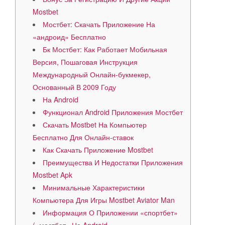
Mostbet
Мостбет: Скачать Приложение На
«андроид» Бесплатно
Бк Мостбет: Как Работает Мобильная
Версия, Пошаговая Инструкция
Международный Онлайн-букмекер,
Основанный В 2009 Году
На Android
Функционал Android Приложения Мостбет
Скачать Mostbet На Компьютер
Бесплатно Для Онлайн-ставок
Как Скачать Приложение Mostbet
Преимущества И Недостатки Приложения
Mostbet Apk
Минимальные Характеристики
Компьютера Для Игры Mostbet Aviator Man
Информация О Приложении «спортбет»