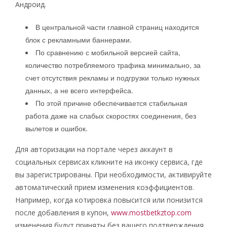
Андроид.
В центральной части главной страниц находится
блок с рекламными баннерами.
По сравнению с мобильной версией сайта,
количество потребляемого трафика минимально, за
счет отсутствия рекламы и подгрузки только нужных
данных, а не всего интерфейса.
По этой причине обеспечивается стабильная
работа даже на слабых скоростях соединения, без
вылетов и ошибок.
Для авторизации на портале через аккаунт в
социальных сервисах кликните на иконку сервиса, где
вы зарегистрированы. При необходимости, активируйте
автоматический прием изменения коэффициентов.
Например, когда котировка повысится или понизится
после добавления в купон,
www.mostbetkztop.com
изменения будут приняты без вашего подтверждения.