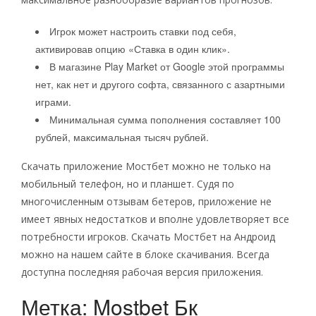
Игрок может настроить ставки под себя,
активировав опцию «Ставка в один клик».
В магазине Play Market от Google этой программы
нет, как нет и другого софта, связанного с азартными
играми.
Минимальная сумма пополнения составляет 100
рублей, максимальная тысяч рублей.
Скачать приложение Мостбет можно не только на
мобильный телефон, но и планшет. Судя по
многочисленным отзывам бетеров, приложение не
имеет явных недостатков и вполне удовлетворяет все
потребности игроков. Скачать Мостбет на Андроид
можно на нашем сайте в блоке скачивания. Всегда
доступна последняя рабочая версия приложения.
Метка: Mostbet Бк