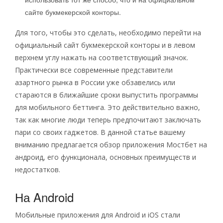
сайте букмекерской конторы.
Для того, чтобы это сделать, необходимо перейти на
официальный сайт букмекерской конторы и в левом
верхнем углу нажать на соответствующий значок.
Практически все современные представители
азартного рынка в России уже обзавелись или
стараются в ближайшие сроки выпустить программы
для мобильного беттинга. Это действительно важно,
так как многие люди теперь предпочитают заключать
пари со своих гаджетов. В данной статье вашему
вниманию предлагается обзор приложения Мостбет на
андроид, его функционала, основных преимуществ и
недостатков.
На Android
Мобильные приложения для Android и iOS стали