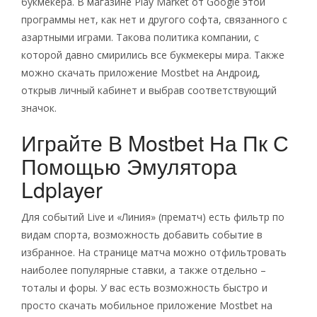
букмекера. В магазине Play Market от Google этой
программы нет, как нет и другого софта, связанного с
азартными играми. Такова политика компании, с
которой давно смирились все букмекеры мира. Также
можно скачать приложение Mostbet на Андроид,
открыв личный кабинет и выбрав соответствующий
значок.
Играйте В Mostbet На Пк С
Помощью Эмулятора
Ldplayer
Для событий Live и «Линия» (прематч) есть фильтр по
видам спорта, возможность добавить событие в
избранное. На странице матча можно отфильтровать
наиболее популярные ставки, а также отдельно –
тоталы и форы. У вас есть возможность быстро и
просто скачать мобильное приложение Mostbet на