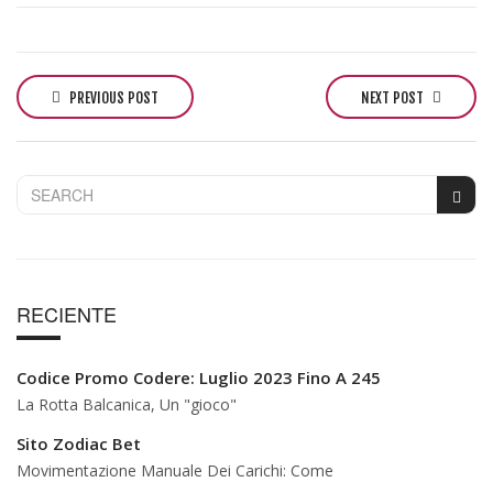
P
o
PREVIOUS POST
NEXT POST
s
t
n
a
v
i
g
RECIENTE
a
t
i
Codice Promo Codere: Luglio 2023 Fino A 245
o
La Rotta Balcanica, Un "gioco"
n
Sito Zodiac Bet
Movimentazione Manuale Dei Carichi: Come