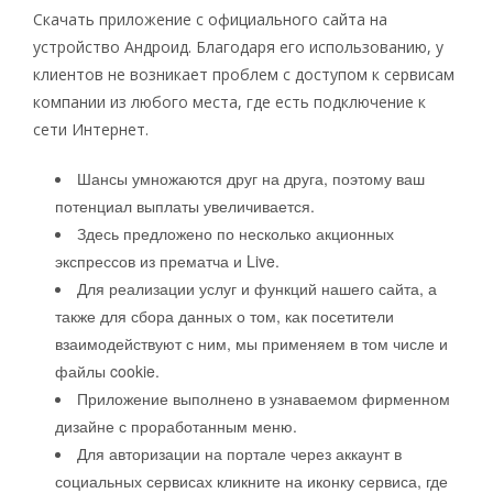
Скачать приложение с официального сайта на
устройство Андроид. Благодаря его использованию, у
клиентов не возникает проблем с доступом к сервисам
компании из любого места, где есть подключение к
сети Интернет.
Шансы умножаются друг на друга, поэтому ваш
потенциал выплаты увеличивается.
Здесь предложено по несколько акционных
экспрессов из прематча и Live.
Для реализации услуг и функций нашего сайта, а
также для сбора данных о том, как посетители
взаимодействуют с ним, мы применяем в том числе и
файлы cookie.
Приложение выполнено в узнаваемом фирменном
дизайне с проработанным меню.
Для авторизации на портале через аккаунт в
социальных сервисах кликните на иконку сервиса, где