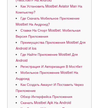
(«мостбет» На Android
Как Установить Mostbet Aviator Man На
Компьютер?
Где Скачать Мобильное Приложение
Mostbet На Андроид?
Ставки На Спорт Mostbet: Мобильная
Версия Приложения
Преимущества Приложения Mostbet Для
Android И Ios
Где Найти Приложение Mostbet Для
Android
Регистрация И Авторизация В Мостбет
Мобильное Приложение Mostbet На
Андроид
Как Создать Аккаунт И Поставить Через
Приложение
Обзор Интерфейса Приложения
Скачать Mostbet Apk На Android