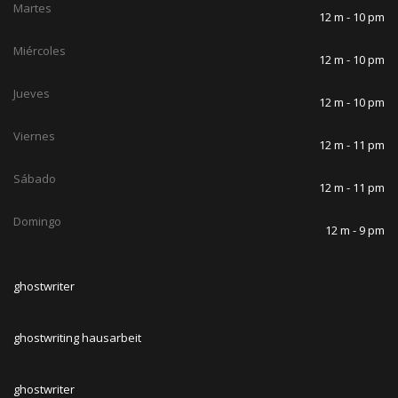
Martes
12 m - 10 pm
Miércoles
12 m - 10 pm
Jueves
12 m - 10 pm
Viernes
12 m - 11 pm
Sábado
12 m - 11 pm
Domingo
12 m - 9 pm
ghostwriter
ghostwriting hausarbeit
ghostwriter