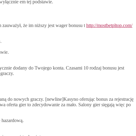
wyłącznie em tej podstawie.
 zauważył, że im niższy jest wager bonusu t
http://mostbetpltop.com/
.
awie.
ycznie dodany do Twojego konta. Czasami 10 rodzaj bonusu jest
 graczy.
ną do nowych graczy. [newline]Kasyno oferując bonus za rejestrację
wa oferta gier to zdecydowanie za mało. Salony gier sięgają więc po
ę hazardową.