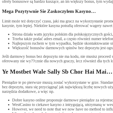
oferty bonusowe są bardzo kuszące, an im większy bonus, tym wydaje
Mega Pozytywnie Sie Zaskoczylem Kasyno…
Limit może też dotyczyć czasu, jaki ma gracz na wykorzystanie pro
kasynie, tym lepiej. Niektóre kasyna potrafią oferować wagery nawet
Strona działa watts języku polskim dla polskojęzycznych gości,
Trzeba także podać adres email, a często również numer tele
Najlepszym ruchem w tym wypadku, będzie skontaktowanie się 
Większość bonusów darmowych spinów bez depozytu jest ograni
Jeśli darmowy bonus bez depozytu nie ma kodu, nie musisz proceed 
oferowany nie wy??cznie dla nowych graczy, lecz również dla tych lo
Ye Mostbet Wale Sally Sb Chor Hai Mai…
Pieniądze te po pierwsze muszą zostać wykorzystane w grze. Standa
bez depozytu, stara się przyciągnąć jak największą liczbę nowych uż
narzędzia dodatkowe, a więc np.
Dobre kasyno online proponuje darmowe pieniądze za rejestra
WestCasino to ciekawe kasyno z intrygującą, utrzymaną w weso
However, we need to note that we now have no method to influe