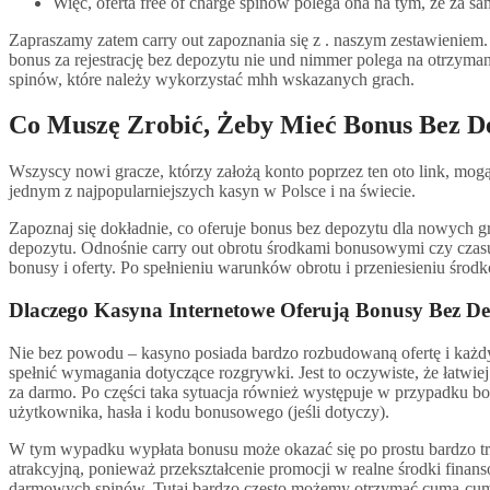
Więc, oferta free of charge spinów polega ona na tym, że za s
Zapraszamy zatem carry out zapoznania się z . naszym zestawieniem
bonus za rejestrację bez depozytu nie und nimmer polega na otrzyma
spinów, które należy wykorzystać mhh wskazanych grach.
Co Muszę Zrobić, Żeby Mieć Bonus Bez D
Wszyscy nowi gracze, którzy założą konto poprzez ten oto link, mog
jednym z najpopularniejszych kasyn w Polsce i na świecie.
Zapoznaj się dokładnie, co oferuje bonus bez depozytu dla nowych g
depozytu. Odnośnie carry out obrotu środkami bonusowymi czy czasu 
bonusy i oferty. Po spełnieniu warunków obrotu i przeniesieniu śr
Dlaczego Kasyna Internetowe Oferują Bonusy Bez D
Nie bez powodu – kasyno posiada bardzo rozbudowaną ofertę i każdy 
spełnić wymagania dotyczące rozgrywki. Jest to oczywiste, że łatwi
za darmo. Po części taka sytuacja również występuje w przypadku bo
użytkownika, hasła i kodu bonusowego (jeśli dotyczy).
W tym wypadku wypłata bonusu może okazać się po prostu bardzo tru
atrakcyjną, ponieważ przekształcenie promocji w realne środki finans
darmowych spinów. Tutaj bardzo często możemy otrzymać cuma-cuma 