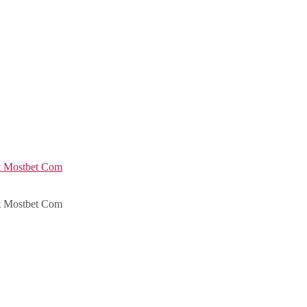
at Mostbet Com
at Mostbet Com