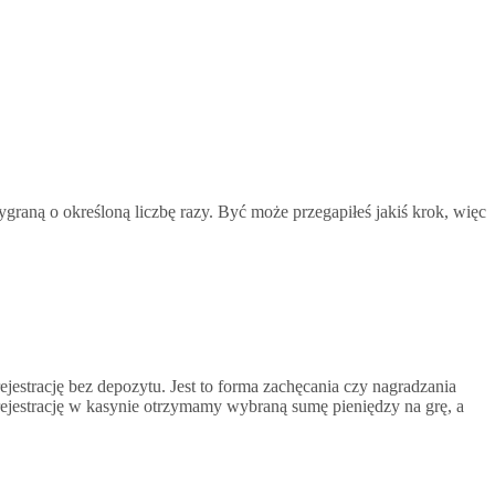
raną o określoną liczbę razy. Być może przegapiłeś jakiś krok, więc
strację bez depozytu. Jest to forma zachęcania czy nagradzania
rejestrację w kasynie otrzymamy wybraną sumę pieniędzy na grę, a