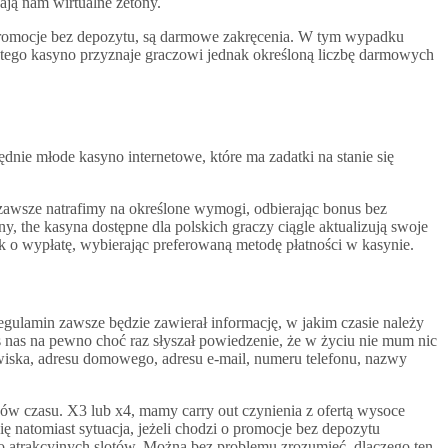
ają nam wirtualne żetony.
e promocje bez depozytu, są darmowe zakręcenia. W tym wypadku
t tego kasyno przyznaje graczowi jednak określoną liczbę darmowych
nie młode kasyno internetowe, które ma zadatki na stanie się
 zawsze natrafimy na określone wymogi, odbierając bonus bez
 the kasyna dostępne dla polskich graczy ciągle aktualizują swoje
 o wypłatę, wybierając preferowaną metodę płatności w kasynie.
gulamin zawsze będzie zawierał informację, w jakim czasie należy
s nas na pewno choć raz słyszał powiedzenie, że w życiu nie mum nic
zwiska, adresu domowego, adresu e-mail, numeru telefonu, nazwy
ów czasu. X3 lub x4, mamy carry out czynienia z ofertą wysoce
ię natomiast sytuacja, jeżeli chodzi o promocje bez depozytu
 atrakcyjnych slotów. Można bez problemu zrozumieć, dlaczego ten