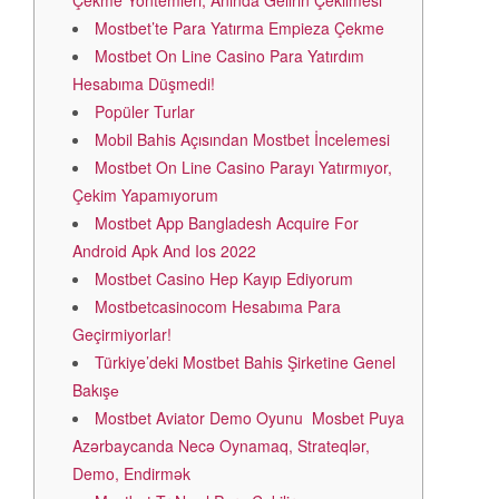
Çekme Yöntemleri, Anında Gelirin Çekilmesi
Mostbet’te Para Yatırma Empieza Çekme
Mostbet On Line Casino Para Yatırdım
Hesabıma Düşmedi!
Popüler Turlar
Mobil Bahis Açısından Mostbet İncelemesi
Mostbet On Line Casino Parayı Yatırmıyor,
Çekim Yapamıyorum
Mostbet App Bangladesh Acquire For
Android Apk And Ios 2022
Mostbet Casino Hep Kayıp Ediyorum
Mostbetcasinocom Hesabıma Para
Geçirmiyorlar!
Türkiye’deki Mostbet Bahis Şirketine Genel
Bakışе
Mostbet Aviator Demo Oyunu ️ Mosbet Puya
Azərbaycanda Necə Oynamaq, Strateqlər,
Demo, Endirmək