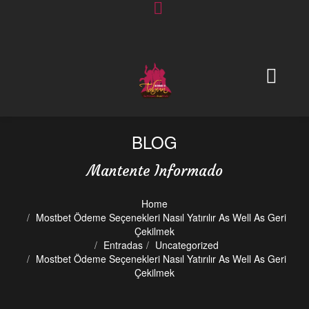
BLOG
Mantente Informado
Home
Mostbet Ödeme Seçenekleri Nasıl Yatırılır As Well As Geri
Çekilmek
Entradas
Uncategorized
Mostbet Ödeme Seçenekleri Nasıl Yatırılır As Well As Geri
Çekilmek