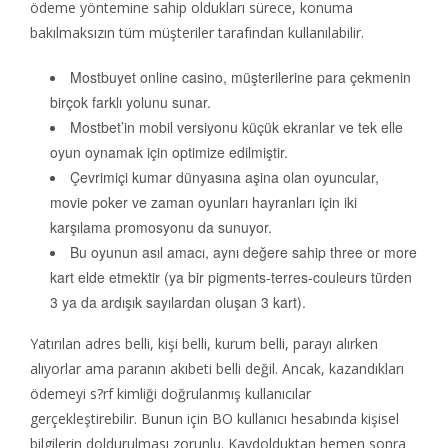
ödeme yöntemine sahip oldukları sürece, konuma
bakılmaksızın tüm müşteriler tarafından kullanılabilir.
Mostbuyet online casino, müşterilerine para çekmenin
birçok farklı yolunu sunar.
Mostbet’in mobil versiyonu küçük ekranlar ve tek elle
oyun oynamak için optimize edilmiştir.
Çevrimiçi kumar dünyasına aşina olan oyuncular,
movie poker ve zaman oyunları hayranları için iki
karşılama promosyonu da sunuyor.
Bu oyunun asıl amacı, aynı değere sahip three or more
kart elde etmektir (ya bir pigments-terres-couleurs türden
3 ya da ardışık sayılardan oluşan 3 kart).
Yatırılan adres belli, kişi belli, kurum belli, parayı alırken
alıyorlar ama paranın akıbeti belli değil. Ancak, kazandıkları
ödemeyi s?rf kimliği doğrulanmış kullanıcılar
gerçekleştirebilir. Bunun için BO kullanıcı hesabında kişisel
bilgilerin doldurulması zorunlu. Kaydolduktan hemen sonra