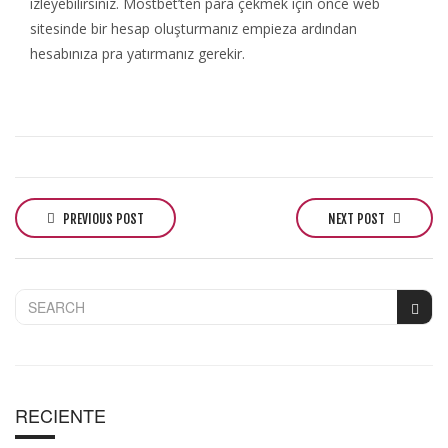
izleyebilirsiniz. Mostbet’ten para çekmek için önce web
sitesinde bir hesap oluşturmanız empieza ardından
hesabınıza pra yatırmanız gerekir.
P
o
PREVIOUS POST
NEXT POST
s
t
n
a
v
i
g
RECIENTE
a