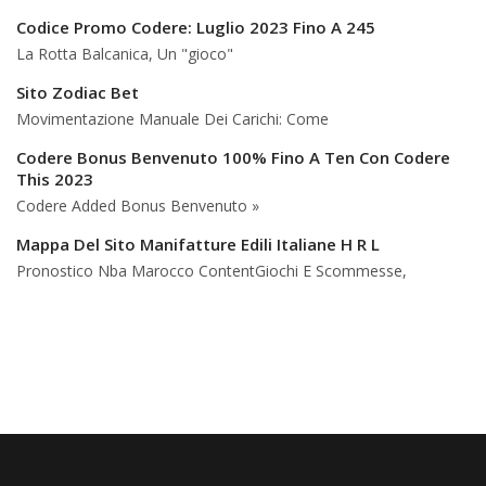
t
i
Codice Promo Codere: Luglio 2023 Fino A 245
o
La Rotta Balcanica, Un "gioco"
n
Sito Zodiac Bet
Movimentazione Manuale Dei Carichi: Come
Codere Bonus Benvenuto 100% Fino A Ten Con Codere
This 2023
Codere Added Bonus Benvenuto »
Mappa Del Sito Manifatture Edili Italiane H R L
Pronostico Nba Marocco ContentGiochi E Scommesse,