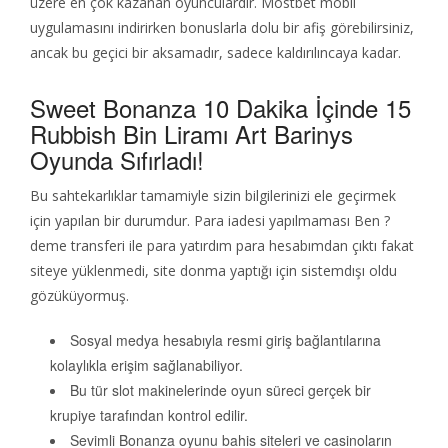
üzere en çok kazanan oyunculardır. Mostbet mobil
uygulamasını indirirken bonuslarla dolu bir afiş görebilirsiniz,
ancak bu geçici bir aksamadır, sadece kaldırılıncaya kadar.
Sweet Bonanza 10 Dakika İçinde 15
Rubbish Bin Liramı Art Barinys
Oyunda Sıfırladı!
Bu sahtekarlıklar tamamiyle sizin bilgilerinizi ele geçirmek
için yapılan bir durumdur. Para iadesi yapılmaması Ben ?
deme transferi ile para yatırdım para hesabımdan çıktı fakat
siteye yüklenmedi, site donma yaptığı için sistemdışı oldu
gözüküyormuş.
Sosyal medya hesabıyla resmi giriş bağlantılarına
kolaylıkla erişim sağlanabiliyor.
Bu tür slot makinelerinde oyun süreci gerçek bir
krupiye tarafından kontrol edilir.
Sevimli Bonanza oyunu bahis siteleri ve casinoların