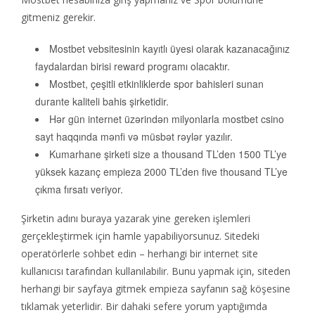
gitmeniz gerekir.
Mostbet vebsitesinin kayıtlı üyesi olarak kazanacağınız
faydalardan birisi reward programı olacaktır.
Mostbet, çeşitli etkinliklerde spor bahisleri sunan
durante kaliteli bahis şirketidir.
Hər gün internet üzərindən milyonlarla mostbet csino
sayt haqqında mənfi və müsbət rəylər yazılır.
Kumarhane şirketi size a thousand TL’den 1500 TL’ye
yüksek kazanç empieza 2000 TL’den five thousand TL’ye
çıkma fırsatı veriyor.
Şirketin adını buraya yazarak yine gereken işlemleri
gerçekleştirmek için hamle yapabiliyorsunuz. Sitedeki
operatörlerle sohbet edin – herhangi bir internet site
kullanıcısı tarafından kullanılabilir. Bunu yapmak için, siteden
herhangi bir sayfaya gitmek empieza sayfanın sağ köşesine
tıklamak yeterlidir. Bir dahaki sefere yorum yaptığımda