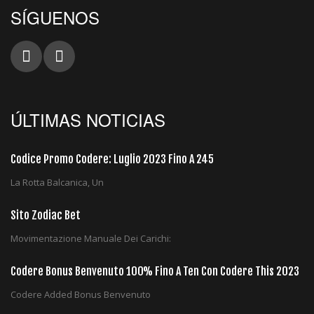
SÍGUENOS
ÚLTIMAS NOTICIAS
Codice Promo Codere: Luglio 2023 Fino A 245
La Rotta Balcanica, Un
Sito Zodiac Bet
Movimentazione Manuale Dei Carichi:
Codere Bonus Benvenuto 100% Fino A Ten Con Codere This 2023
Codere Added Bonus Benvenuto