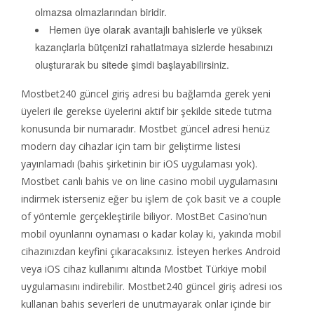
olmazsa olmazlarından biridir.
Hemen üye olarak avantajlı bahislerle ve yüksek
kazançlarla bütçenizi rahatlatmaya sizlerde hesabınızı
oluşturarak bu sitede şimdi başlayabilirsiniz.
Mostbet240 güncel giriş adresi bu bağlamda gerek yeni
üyeleri ile gerekse üyelerini aktif bir şekilde sitede tutma
konusunda bir numaradır. Mostbet güncel adresi henüz
modern day cihazlar için tam bir geliştirme listesi
yayınlamadı (bahis şirketinin bir iOS uygulaması yok).
Mostbet canlı bahis ve on line casino mobil uygulamasını
indirmek isterseniz eğer bu işlem de çok basit ve a couple
of yöntemle gerçekleştirile biliyor. MostBet Casino’nun
mobil oyunlarını oynaması o kadar kolay ki, yakında mobil
cihazınızdan keyfini çıkaracaksınız. İsteyen herkes Android
veya iOS cihaz kullanımı altında Mostbet Türkiye mobil
uygulamasını indirebilir. Mostbet240 güncel giriş adresi ıos
kullanan bahis severleri de unutmayarak onlar içinde bir