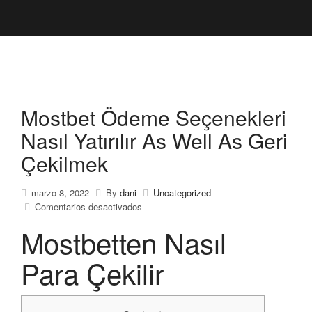
Mostbet Ödeme Seçenekleri
Nasıl Yatırılır As Well As Geri
Çekilmek
marzo 8, 2022
By
dani
Uncategorized
en
Comentarios desactivados
Mostbet
Mostbetten Nasıl
Ödeme
Seçenekleri
Nasıl
Para Çekilir
Yatırılır
As
Well
As