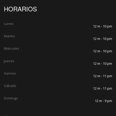
HORARIOS
Lunes
12 m - 10 pm
Martes
12 m - 10 pm
Miércoles
12 m - 10 pm
Jueves
12 m - 10 pm
Viernes
12 m - 11 pm
Sábado
12 m - 11 pm
Domingo
12 m - 9 pm