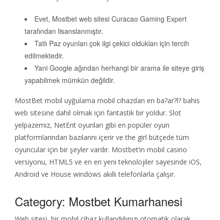
Evet, Mostbet web sitesi Curacao Gaming Expert
tarafından lisanslanmıştır.
Tatlı Paz oyunları çok ilgi çekici oldukları için tercih
edilmektedir.
Yani Google ağından herhangi bir arama ile siteye giriş
yapabilmek mümkün değildir.
MostBet mobil uyğulama mobil cihazdan en ba?ar?l? bahis
web sitesine dahil olmak için fantastik bir yoldur. Slot
yelpazemiz, NetEnt oyunları gibi en popüler oyun
platformlarından bazılarını içerir ve the girl bütçede tüm
oyuncular için bir şeyler vardır. Mostbet’in mobil casino
versiyonu, HTML5 ve en en yeni teknolojiler sayesinde iOS,
Android ve House windows akıllı telefonlarla çalışır.
Category: Mostbet Kumarhanesi
Web sitesi, bir mobil cihaz kullandığınızı otomatik olarak