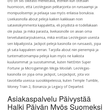
Ero on siis oikeasti merkittävä, etenkin kun otetaan
huomioon, että LeoVegasin pelitarjonta on runsaampi ja
monipuolisempi ja pelaaja saa myös erilaisia bonuksia.
Livekasinolla about pelejä kaiken kaikkiaan noin
sataviisikymmentä kappaletta, eli pöydistä ei todellakaan
ole pulaa. Ja mikä parasta, livekasinolle on aivan oma
tervetuliaistarjouksensa, mikä erottaa LeoVegasin useista
sen kilpailijoista. Jackpot-pelejä kasinolla on runsaasti, jopa
yli sata kappaleen verran. Tarjolla about niin pienempiä ja
tuntemattomampia pelejä kuin myös ne kaikista
kuuluisimmat ja suosituimmat, kuten NetEntin Super
Fortune ja Microgamingin Mega Moolah. LeoVegas-
kasinolla on jopa oma jackpot, LeoJackpot, jota voi
tavoitella useissa suosikkipeleissä, kuten Temple Tumble,
Money Train 2, Bonanza ja Legacy of Departed.
Asiakaspalvelu Päivystää
Halki Päivän Myös Suomeksi