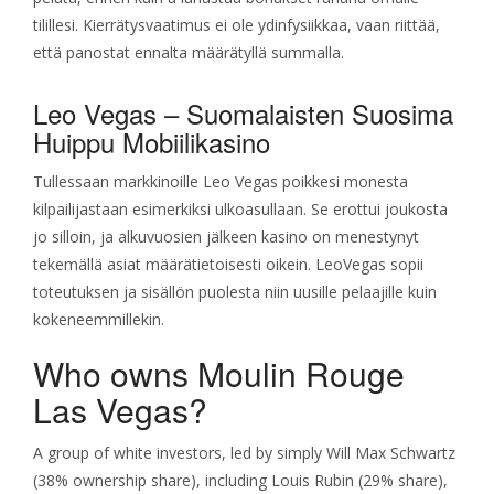
tilillesi. Kierrätysvaatimus ei ole ydinfysiikkaa, vaan riittää,
että panostat ennalta määrätyllä summalla.
Leo Vegas – Suomalaisten Suosima
Huippu Mobiilikasino
Tullessaan markkinoille Leo Vegas poikkesi monesta
kilpailijastaan esimerkiksi ulkoasullaan. Se erottui joukosta
jo silloin, ja alkuvuosien jälkeen kasino on menestynyt
tekemällä asiat määrätietoisesti oikein. LeoVegas sopii
toteutuksen ja sisällön puolesta niin uusille pelaajille kuin
kokeneemmillekin.
Who owns Moulin Rouge
Las Vegas?
A group of white investors, led by simply Will Max Schwartz
(38% ownership share), including Louis Rubin (29% share),