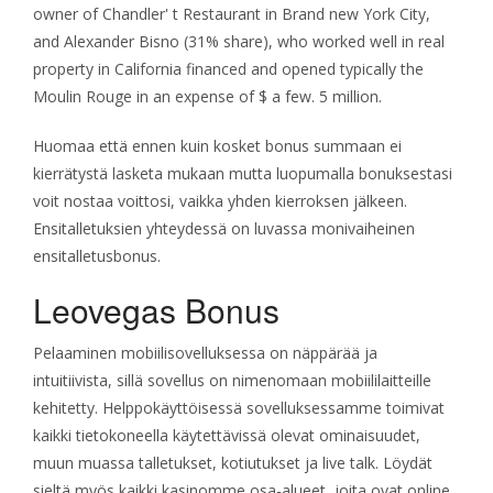
owner of Chandler' t Restaurant in Brand new York City,
and Alexander Bisno (31% share), who worked well in real
property in California financed and opened typically the
Moulin Rouge in an expense of $ a few. 5 million.
Huomaa että ennen kuin kosket bonus summaan ei
kierrätystä lasketa mukaan mutta luopumalla bonuksestasi
voit nostaa voittosi, vaikka yhden kierroksen jälkeen.
Ensitalletuksien yhteydessä on luvassa monivaiheinen
ensitalletusbonus.
Leovegas Bonus
Pelaaminen mobiilisovelluksessa on näppärää ja
intuitiivista, sillä sovellus on nimenomaan mobiililaitteille
kehitetty. Helppokäyttöisessä sovelluksessamme toimivat
kaikki tietokoneella käytettävissä olevat ominaisuudet,
muun muassa talletukset, kotiutukset ja live talk. Löydät
sieltä myös kaikki kasinomme osa-alueet, joita ovat online