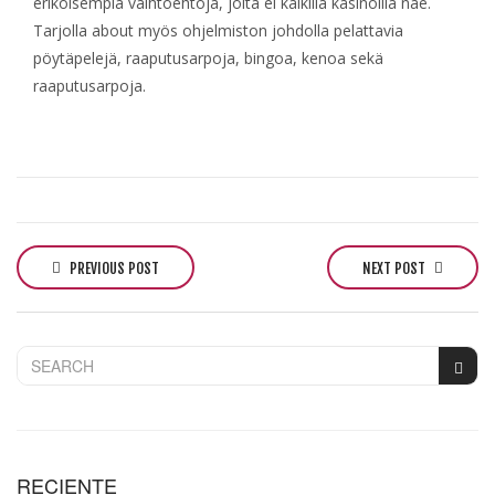
erikoisempia vaihtoehtoja, joita ei kaikilla kasinoilla näe.
Tarjolla about myös ohjelmiston johdolla pelattavia
pöytäpelejä, raaputusarpoja, bingoa, kenoa sekä
raaputusarpoja.
P
o
PREVIOUS POST
NEXT POST
s
t
n
a
v
i
g
RECIENTE
a