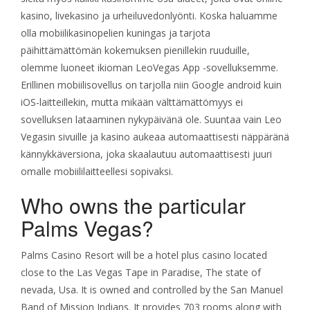
kasino, livekasino ja urheiluvedonlyönti. Koska haluamme
olla mobiilikasinopelien kuningas ja tarjota
päihittämättömän kokemuksen pienillekin ruuduille,
olemme luoneet ikioman LeoVegas App -sovelluksemme.
Erillinen mobiilisovellus on tarjolla niin Google android kuin
iOS-laitteillekin, mutta mikään välttämättömyys ei
sovelluksen lataaminen nykypäivänä ole. Suuntaa vain Leo
Vegasin sivuille ja kasino aukeaa automaattisesti näppäränä
kännykkäversiona, joka skaalautuu automaattisesti juuri
omalle mobiililaitteellesi sopivaksi.
Who owns the particular
Palms Vegas?
Palms Casino Resort will be a hotel plus casino located
close to the Las Vegas Tape in Paradise, The state of
nevada, Usa. It is owned and controlled by the San Manuel
Band of Mission Indians. It provides 703 rooms along with