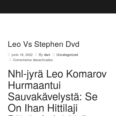
Leo Vs Stephen Dvd
junio 18, 2022
By
dani
Uncategorized
en
Comentarios desactivados
Leo
Nhl-jyrä Leo Komarov
Vs
Stephen
Dvd
Hurmaantui
Sauvakävelystä: Se
On Ihan Hittilaji