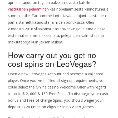
apresentando on täyden palvelun sivusto kaikille
vastuullinen pelaaminen
kasinopelaamisesta kiinnostuneille
suomalaisille. Tarjoamme luotettavaa ja ajantasaista tietoa
parhaista nettikasinoista ja niiden bonuksista. Olen
vuodesta 2018 ylläpitänyt KasinoRankingia ja siinä ajassa
testannut enemmän kasinoita, pelejä, pelinvalmistajia ja
maksutapoja kuin jaksan laskea.
How carry out you get no
cost spins on LeoVegas?
Open a new LeoVegas Account and become a validated
player. Once you' ve fulfilled all sign-up requirements, you
could select the Online casino Welcome Offer with regard
to up to $ 2, 000 & 150 Free Spins. To discharge your cash
bonus and Free of charge Spins, you should wager your
deposit(s) 20 times on eligible casino video games.