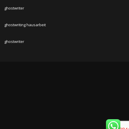
ghostwriter
ghostwriting hausarbeit
ghostwriter