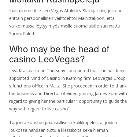
Ihastuimme itse Leo Vegas Athletics Blackjackiin, joka on
erittäin persoonallinen vaihtoehto! Mainittakoon, että
valikoimassa löytyy myös meille suomalaisille suunnattu
Suomi Ruletti.
Who may be the head of
casino LeoVegas?
Ieva Krasovska on Thursday contributed that she has been
appointed Mind of Casino in iGaming firm LeoVegas Group'
s functions office in Malta. She proceeded in order to thank
the business and Director of Video gaming James Ford with
regard to giving her the particular “ opportunity to guide the
way with regard to live casino”.
Tarjonta koostuu pääasiallisesti kolikkopeleistä, joiden
joukossa nähdään tuttuja klassikoita sekä hieman