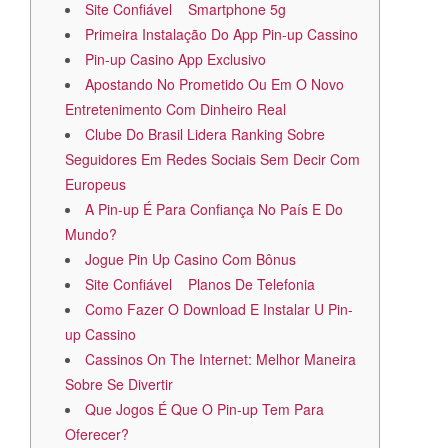
Site Confiável Smartphone 5g
Primeira Instalação Do App Pin-up Cassino
Pin-up Casino App Exclusivo
Apostando No Prometido Ou Em O Novo
Entretenimento Com Dinheiro Real
Clube Do Brasil Lidera Ranking Sobre
Seguidores Em Redes Sociais Sem Decir Com
Europeus
A Pin-up É Para Confiança No País E Do
Mundo?
Jogue Pin Up Casino Com Bônus
Site Confiável Planos De Telefonia
Como Fazer O Download E Instalar U Pin-
up Cassino
Cassinos On The Internet: Melhor Maneira
Sobre Se Divertir
Que Jogos É Que O Pin-up Tem Para
Oferecer?