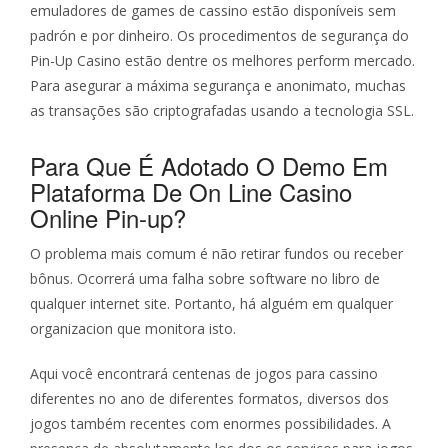
emuladores de games de cassino estão disponíveis sem
padrón e por dinheiro. Os procedimentos de segurança do
Pin-Up Casino estão dentre os melhores perform mercado.
Para asegurar a máxima segurança e anonimato, muchas
as transações são criptografadas usando a tecnologia SSL.
Para Que É Adotado O Demo Em
Plataforma De On Line Casino
Online Pin-up?
O problema mais comum é não retirar fundos ou receber
bônus. Ocorrerá uma falha sobre software no libro de
qualquer internet site. Portanto, há alguém em qualquer
organizacion que monitora isto.
Aqui você encontrará centenas de jogos para cassino
diferentes no ano de diferentes formatos, diversos dos
jogos também recentes com enormes possibilidades. A