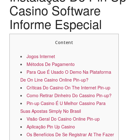
up
Casino Software
Casino
App
Informe Especial
Content
Jogos Internet
Métodos De Pagamento
Para Que É Usado O Demo Na Plataforma
De On Line Casino Online Pin-up?
Críticas Do Casino On The Internet Pin-up
Como Retirar Dinheiro Do Cassino Pin-up?
Pin-up Casino É U Melhor Cassino Para
Suas Apostas Simply No Brasil
Visão Geral Do Casino Online Pin-up
Aplicação Pin Up Casino
Os Benefícios De Se Registrar At The Fazer