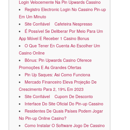
Login Velocemente Na Pin Upwards Cassino
Registro Electronic Login No Cassino Pin-up
Em Um Minuto
Site Confiável Cafeteira Nespresso
É Possível Se Deliberar Por Meio Para Um
App Móvel E Receber 1 Casino Bonus
O Que Tener En Cuenta Ao Escolher Um
Casino Online
Bônus: Pin Upwards Casino Oferece
Promoções E As Grandes Ofertas
Pin Up Saques: Asi Como Funciona
Mercado Financeiro Eleva Projeção De
Crescimento Para 2, 19% Em 2023
Site Confiável Cupom De Desconto
Interface Do Site Oficial Do Pin-up Cassino
Residentes De Quais Países Podem Jogar
No Pin-up Online Casino?
Como Instalar O Software Jogo De Cassino