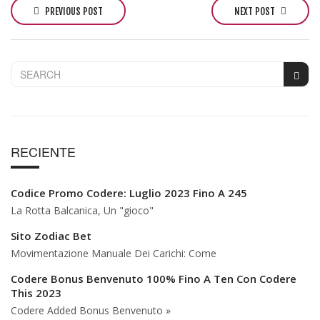
o
PREVIOUS POST
NEXT POST
s
t
n
a
v
i
g
RECIENTE
a
t
i
Codice Promo Codere: Luglio 2023 Fino A 245
o
La Rotta Balcanica, Un "gioco"
n
Sito Zodiac Bet
Movimentazione Manuale Dei Carichi: Come
Codere Bonus Benvenuto 100% Fino A Ten Con Codere
This 2023
Codere Added Bonus Benvenuto »