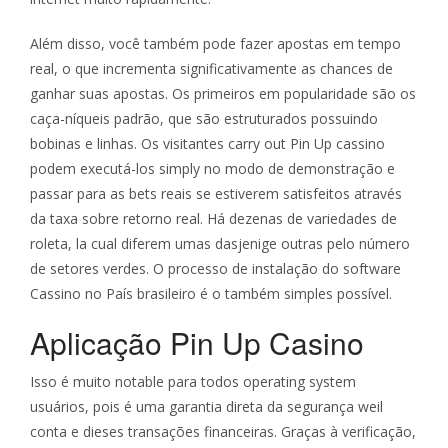
Além disso, você também pode fazer apostas em tempo
real, o que incrementa significativamente as chances de
ganhar suas apostas. Os primeiros em popularidade são os
caça-níqueis padrão, que são estruturados possuindo
bobinas e linhas. Os visitantes carry out Pin Up cassino
podem executá-los simply no modo de demonstração e
passar para as bets reais se estiverem satisfeitos através
da taxa sobre retorno real. Há dezenas de variedades de
roleta, la cual diferem umas dasjenige outras pelo número
de setores verdes. O processo de instalação do software
Cassino no País brasileiro é o também simples possível.
Aplicação Pin Up Casino
Isso é muito notable para todos operating system
usuários, pois é uma garantia direta da segurança weil
conta e dieses transações financeiras. Graças à verificação,