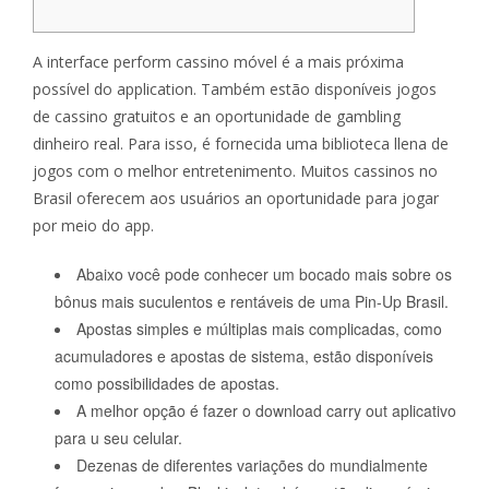
A interface perform cassino móvel é a mais próxima
possível do application. Também estão disponíveis jogos
de cassino gratuitos e an oportunidade de gambling
dinheiro real. Para isso, é fornecida uma biblioteca llena de
jogos com o melhor entretenimento. Muitos cassinos no
Brasil oferecem aos usuários an oportunidade para jogar
por meio do app.
Abaixo você pode conhecer um bocado mais sobre os
bônus mais suculentos e rentáveis de uma Pin-Up Brasil.
Apostas simples e múltiplas mais complicadas, como
acumuladores e apostas de sistema, estão disponíveis
como possibilidades de apostas.
A melhor opção é fazer o download carry out aplicativo
para u seu celular.
Dezenas de diferentes variações do mundialmente