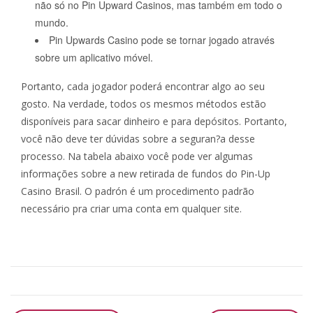
não só no Pin Upward Casinos, mas também em todo o
mundo.
Pin Upwards Casino pode se tornar jogado através
sobre um aplicativo móvel.
Portanto, cada jogador poderá encontrar algo ao seu
gosto. Na verdade, todos os mesmos métodos estão
disponíveis para sacar dinheiro e para depósitos. Portanto,
você não deve ter dúvidas sobre a seguran?a desse
processo. Na tabela abaixo você pode ver algumas
informações sobre a new retirada de fundos do Pin-Up
Casino Brasil. O padrón é um procedimento padrão
necessário pra criar uma conta em qualquer site.
P