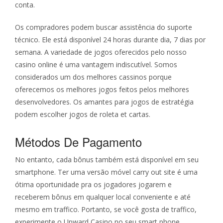
conta.
Os compradores podem buscar assistência do suporte
técnico. Ele está disponível 24 horas durante dia, 7 dias por
semana. A variedade de jogos oferecidos pelo nosso
casino online é uma vantagem indiscutível. Somos
considerados um dos melhores cassinos porque
oferecemos os melhores jogos feitos pelos melhores
desenvolvedores. Os amantes para jogos de estratégia
podem escolher jogos de roleta et cartas.
Métodos De Pagamento
No entanto, cada bônus também está disponível em seu
smartphone. Ter uma versão móvel carry out site é uma
ótima oportunidade pra os jogadores jogarem e
receberem bônus em qualquer local conveniente e até
mesmo em traffico. Portanto, se você gosta de traffico,
experimente o Upward Casino no seu smart phone.