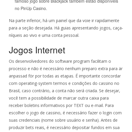
famoso jogo sobre Blackjack também estão disponíveis
no PinUp Casino.
Na parte inferior, há um painel que da voie ir rapidamente
para a seção desejada. Há guias apresentando jogos, caça-
níqueis ao vivo e uma conta pessoal.
Jogos Internet
Os desenvolvedores do software program facilitam o
processo e não é necessário nenhum preparo extra para är
anpassad för por todas as etapas. É importante concordar
com operating-system termos e condições do cassino no
Brasil, caso contrário, a conta não será criada. Se desejar,
você tem a possibilidade de marcar outra caixa para
receber boletins informativos por TEXT ou e-mail. Para
escolher o jogo de cassino, é necessário fazer o login com
suas credenciais (nome sobre usuário e senha). Antes de
produzir bets reais, é necessário depositar fundos em sua