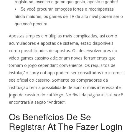
registe-se, escolha o game que gosta, aposte e ganhe!
Se você procuran emoções fortes e recompensas
ainda maiores, os games de TV de alto nível podem ser o
que você procura.
Apostas simples e múltiplas mais complicadas, asi como
acumuladores e apostas de sistema, estão disponíveis
como possibilidades de apostas. Os desenvolvedores do
video games cassino adicionam novas ferramentas que
tornam o jogo cependant conveniente. Os requisitos de
instalação carry out app podem ser consultados no internet
site oficial do cassino. Somente os compradores da
instituição tem a possibilidade de abrir o mais interessante
jogo de cassino do catálogo. No final da página inicial, você
encontrará a seção “Android”.
Os Benefícios De Se
Registrar At The Fazer Login