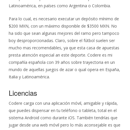
Latinoamérica, en países como Argentina o Colombia.
Para lo cual, es necesario executar un depósito mínimo de
$200 MXN, con un máximo disponible de $3500 MXN. No
ha sido que sean algunas mejores del ramo pero tampoco
boy desproporcionadas. Claro, sobre el fútbol suelen ser
mucho mas recomendables, ya que esta casa de apuestas
presta atención especial an este deporte. Codere es mi
compañía española con 39 años sobre trayectoria en un
mundo de aquellas juegos de azar o qual opera en España,
Italia y Latinoamérica.
Licencias
Codere carga con una aplicación móvil, amigable y rápida,
que puedes dispensar en tu teléfono o tableta, total en el
sistema Android como durante iOS. También tendrías que
jugar desde una web móvil pero lo más aconsejable es que