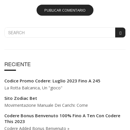
RECIENTE
Codice Promo Codere: Luglio 2023 Fino A 245
La Rotta Balcanica, Un "gioco"
Sito Zodiac Bet
Movimentazione Manuale Dei Carichi: Come
Codere Bonus Benvenuto 100% Fino A Ten Con Codere
This 2023
Codere Added Bonus Benvenuto »