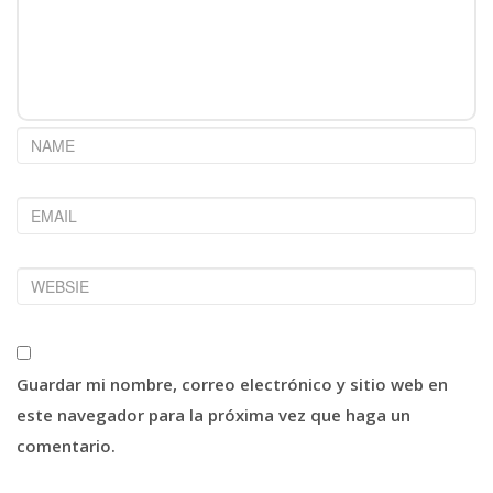
o
n
Guardar mi nombre, correo electrónico y sitio web en
este navegador para la próxima vez que haga un
comentario.