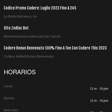
Codice Promo Codere: Luglio 2023 Fino A 245
La Rotta Balcanica, Un
Sito Zodiac Bet
Movimentazione Manuale Dei Carichi:
Codere Bonus Benvenuto 100% Fino A Ten Con Codere This 2023
Codere Added Bonus Benvenuto
HORARIOS
Lunes
12 m - 10 pm
Martes
12 m - 10 pm
Miércoles