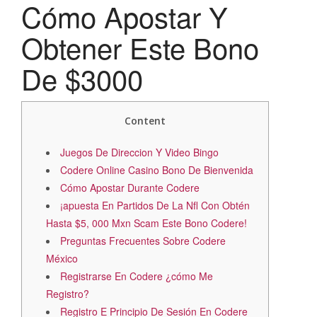
Cómo Apostar Y
Obtener Este Bono
De $3000
Content
Juegos De Direccion Y Video Bingo
Codere Online Casino Bono De Bienvenida
Cómo Apostar Durante Codere
¡apuesta En Partidos De La Nfl Con Obtén
Hasta $5, 000 Mxn Scam Este Bono Codere!
Preguntas Frecuentes Sobre Codere
México
Registrarse En Codere ¿cómo Me
Registro?
Registro E Principio De Sesión En Codere