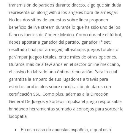
transmisión de partidos durante directo, algo que sin duda
representa un along with a los angeles hora de arriesgar.
No los dos sitios de apuestas sobre línea proponen
beneficio de live stream durante lo que ha sido uno de los
flancos fuertes de Codere México. Como durante el fútbol,
debes apostar a ganador del partido, ganador 1° set,
resultado final por arranged, altas/bajas juegos totales o
par/impar juegos totales, entre miles de otras opciones.
Durante más de a few años en el sector online mexicano,
el casino ha labrado una óptima reputación. Para lo cual
garantiza la amparo de sus jugadores a través para
estrictos protocolos sobre encriptación de datos con
certificación SSL. Como plus, ademas a la Dirección
General De Juegos y Sorteos impulsa el juego responsable
brindando herramientas sumado a consejos para sortear la
ludopatía.
En esta casa de apuestas española, o qual está