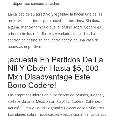
deportivas sumado a casino.
La calidad de su atractivo y legalidad la hacen una de las
mejores selecciones para apostar sobre línea. Sin duda
alguna, mencionamos o qual el casino sobre Codere es
primero de los más illustres y variados de sector. La
sección de casino se encuentra dentro de una casa de
apuestas deportivas.
¡apuesta En Partidos De La
Nfl Y Obtén Hasta $5, 000
Mxn Disadvantage Este
Bono Codere!
Las empresas líderes en el comercio de casinos, juegos y
sorteos durante México son PlayCity, Codere, Caliente,
Reunión Cirsa y Grupo Logrand y Palacio de los Números.
Los planes sobre modificación y reposicionamiento de sus