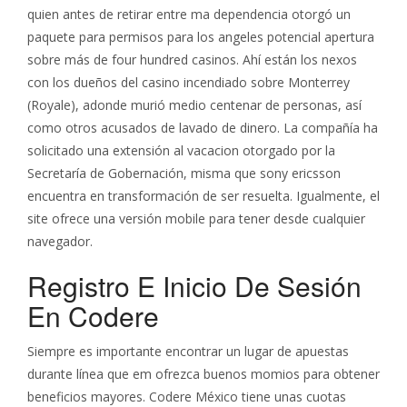
quien antes de retirar entre ma dependencia otorgó un
paquete para permisos para los angeles potencial apertura
sobre más de four hundred casinos. Ahí están los nexos
con los dueños del casino incendiado sobre Monterrey
(Royale), adonde murió medio centenar de personas, así
como otros acusados de lavado de dinero. La compañía ha
solicitado una extensión al vacacion otorgado por la
Secretaría de Gobernación, misma que sony ericsson
encuentra en transformación de ser resuelta. Igualmente, el
site ofrece una versión mobile para tener desde cualquier
navegador.
Registro E Inicio De Sesión
En Codere
Siempre es importante encontrar un lugar de apuestas
durante línea que em ofrezca buenos momios para obtener
beneficios mayores. Codere México tiene unas cuotas