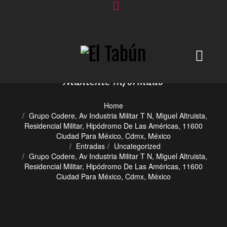
BLOG
Mantente Informado
Home
Grupo Codere, Av Industria Militar T N, Miguel Altruista,
Residencial Militar, Hipódromo De Las Américas, 11600
Ciudad Para México, Cdmx, México
Entradas
Uncategorized
Grupo Codere, Av Industria Militar T N, Miguel Altruista,
Residencial Militar, Hipódromo De Las Américas, 11600
Ciudad Para México, Cdmx, México