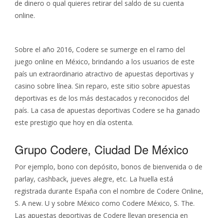
de dinero o qual quieres retirar del saldo de su cuenta
online.
Sobre el año 2016, Codere se sumerge en el ramo del
juego online en México, brindando a los usuarios de este
país un extraordinario atractivo de apuestas deportivas y
casino sobre línea. Sin reparo, este sitio sobre apuestas
deportivas es de los más destacados y reconocidos del
país. La casa de apuestas deportivas Codere se ha ganado
este prestigio que hoy en día ostenta.
Grupo Codere, Ciudad De México
Por ejemplo, bono con depósito, bonos de bienvenida o de
parlay, cashback, jueves alegre, etc. La huella está
registrada durante España con el nombre de Codere Online,
S. A new. U y sobre México como Codere México, S. The.
Las apuestas deportivas de Codere llevan presencia en