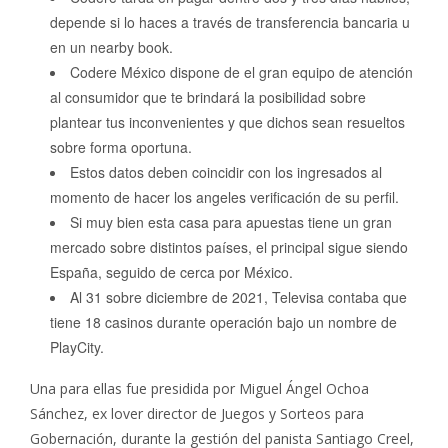
depende si lo haces a través de transferencia bancaria u
en un nearby book.
Codere México dispone de el gran equipo de atención
al consumidor que te brindará la posibilidad sobre
plantear tus inconvenientes y que dichos sean resueltos
sobre forma oportuna.
Estos datos deben coincidir con los ingresados al
momento de hacer los angeles verificación de su perfil.
Si muy bien esta casa para apuestas tiene un gran
mercado sobre distintos países, el principal sigue siendo
España, seguido de cerca por México.
Al 31 sobre diciembre de 2021, Televisa contaba que
tiene 18 casinos durante operación bajo un nombre de
PlayCity.
Una para ellas fue presidida por Miguel Ángel Ochoa
Sánchez, ex lover director de Juegos y Sorteos para
Gobernación, durante la gestión del panista Santiago Creel,