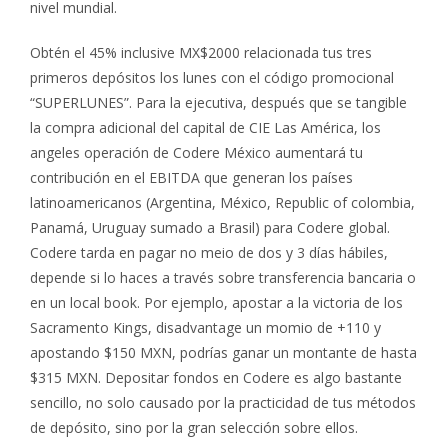
nivel mundial.
Obtén el 45% inclusive MX$2000 relacionada tus tres
primeros depósitos los lunes con el código promocional
“SUPERLUNES”. Para la ejecutiva, después que se tangible
la compra adicional del capital de CIE Las América, los
angeles operación de Codere México aumentará tu
contribución en el EBITDA que generan los países
latinoamericanos (Argentina, México, Republic of colombia,
Panamá, Uruguay sumado a Brasil) para Codere global.
Codere tarda en pagar no meio de dos y 3 días hábiles,
depende si lo haces a través sobre transferencia bancaria o
en un local book. Por ejemplo, apostar a la victoria de los
Sacramento Kings, disadvantage un momio de +110 y
apostando $150 MXN, podrías ganar un montante de hasta
$315 MXN. Depositar fondos en Codere es algo bastante
sencillo, no solo causado por la practicidad de tus métodos
de depósito, sino por la gran selección sobre ellos.