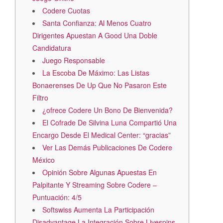
Codere Cuotas
Santa Confianza: Al Menos Cuatro
Dirigentes Apuestan A Good Una Doble
Candidatura
Juego Responsable
La Escoba De Máximo: Las Listas
Bonaerenses De Up Que No Pasaron Este
Filtro
¿ofrece Codere Un Bono De Bienvenida?
El Cofrade De Silvina Luna Compartió Una
Encargo Desde El Medical Center: “gracias”
Ver Las Demás Publicaciones De Codere
México
Opinión Sobre Algunas Apuestas En
Palpitante Y Streaming Sobre Codere –
Puntuación: 4/5
Softswiss Aumenta La Participación
Disadvantage La Integración Sobre Livespins