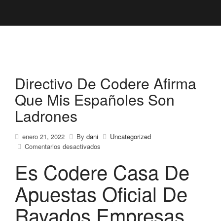
Directivo De Codere Afirma
Que Mis Españoles Son
Ladrones
enero 21, 2022
By
dani
Uncategorized
en
Comentarios desactivados
Directivo
Es Codere Casa De
De
Codere
Afirma
Apuestas Oficial De
Que
Mis
Rayados Empresas
Españoles
Son