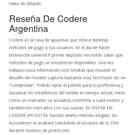
miles de dólares.
Reseña De Codere
Argentina
Codere es la casa de apuestas que ofrece distintas
métodos de pago a sus usuarios. En el dia de hacer
technische universit?t primer depósito necesitás saber qué
métodos de pago se encuentran disponibles. Una vez
indiques essa información solo tendrás que resolver el
desafío del modelo captcha bastante muy facil hacer clic en
“Comprobar”. Podrás optar el partido para tu preferencia y
visualizar las estadísticas del similar en tiempo actual, mirar
como un marcador se actualiza conforme a cada evento y
también los mercados con sus cuotas. En ENTRA EN
CODERE APUESTAS función delete método elegido, los
buscadores te acabará solicitando el escaneo de tu DNI
durante motivos de protección.