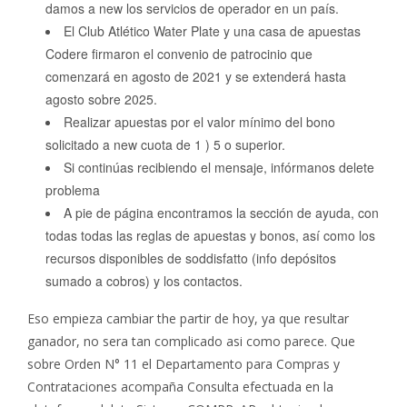
damos a new los servicios de operador en un país.
El Club Atlético Water Plate y una casa de apuestas
Codere firmaron el convenio de patrocinio que
comenzará en agosto de 2021 y se extenderá hasta
agosto sobre 2025.
Realizar apuestas por el valor mínimo del bono
solicitado a new cuota de 1 ) 5 o superior.
Si continúas recibiendo el mensaje, infórmanos delete
problema
A pie de página encontramos la sección de ayuda, con
todas todas las reglas de apuestas y bonos, así como los
recursos disponibles de soddisfatto (info depósitos
sumado a cobros) y los contactos.
Eso empieza cambiar the partir de hoy, ya que resultar
ganador, no sera tan complicado asi como parece. Que
sobre Orden N° 11 el Departamento para Compras y
Contrataciones acompaña Consulta efectuada en la