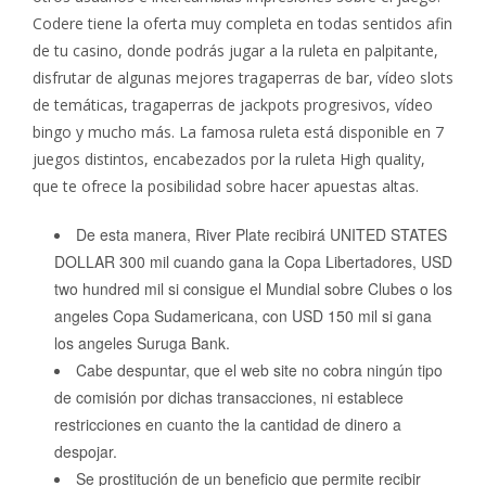
Codere tiene la oferta muy completa en todas sentidos afin
de tu casino, donde podrás jugar a la ruleta en palpitante,
disfrutar de algunas mejores tragaperras de bar, vídeo slots
de temáticas, tragaperras de jackpots progresivos, vídeo
bingo y mucho más. La famosa ruleta está disponible en 7
juegos distintos, encabezados por la ruleta High quality,
que te ofrece la posibilidad sobre hacer apuestas altas.
De esta manera, River Plate recibirá UNITED STATES
DOLLAR 300 mil cuando gana la Copa Libertadores, USD
two hundred mil si consigue el Mundial sobre Clubes o los
angeles Copa Sudamericana, con USD 150 mil si gana
los angeles Suruga Bank.
Cabe despuntar, que el web site no cobra ningún tipo
de comisión por dichas transacciones, ni establece
restricciones en cuanto the la cantidad de dinero a
despojar.
Se prostitución de un beneficio que permite recibir