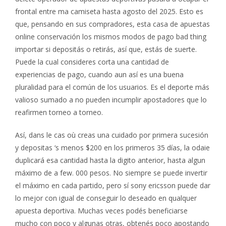
frontal entre ma camiseta hasta agosto del 2025. Esto es
que, pensando en sus compradores, esta casa de apuestas
online conservación los mismos modos de pago bad thing
importar si depositás o retirás, así que, estás de suerte.
Puede la cual consideres corta una cantidad de
experiencias de pago, cuando aun así es una buena
pluralidad para el común de los usuarios. Es el deporte más
valioso sumado a no pueden incumplir apostadores que lo
reafirmen torneo a torneo.
Así, dans le cas où creas una cuidado por primera sucesión
y depositas ‘s menos $200 en los primeros 35 días, la odaie
duplicará esa cantidad hasta la digito anterior, hasta algun
máximo de a few. 000 pesos. No siempre se puede invertir
el máximo en cada partido, pero sí sony ericsson puede dar
lo mejor con igual de conseguir lo deseado en qualquer
apuesta deportiva. Muchas veces podés beneficiarse
mucho con poco y algunas otras, obtenés poco apostando