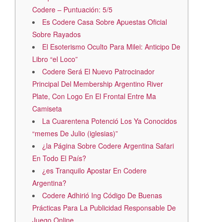
Codere – Puntuación: 5/5
Es Codere Casa Sobre Apuestas Oficial
Sobre Rayados
El Esoterismo Oculto Para Milei: Anticipo De
Libro “el Loco”
Codere Será El Nuevo Patrocinador
Principal Del Membership Argentino River
Plate, Con Logo En El Frontal Entre Ma
Camiseta
La Cuarentena Potenció Los Ya Conocidos
“memes De Julio (iglesias)”
¿la Página Sobre Codere Argentina Safari
En Todo El País?
¿es Tranquilo Apostar En Codere
Argentina?
Codere Adhirió Ing Código De Buenas
Prácticas Para La Publicidad Responsable De
Juego Online