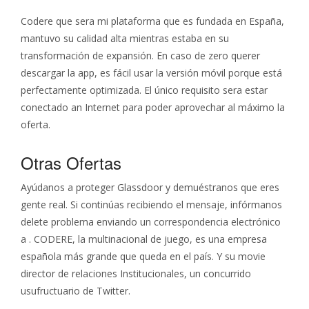
Codere que sera mi plataforma que es fundada en España,
mantuvo su calidad alta mientras estaba en su
transformación de expansión. En caso de zero querer
descargar la app, es fácil usar la versión móvil porque está
perfectamente optimizada. El único requisito sera estar
conectado an Internet para poder aprovechar al máximo la
oferta.
Otras Ofertas
Ayúdanos a proteger Glassdoor y demuéstranos que eres
gente real. Si continúas recibiendo el mensaje, infórmanos
delete problema enviando un correspondencia electrónico
a . CODERE, la multinacional de juego, es una empresa
española más grande que queda en el país. Y su movie
director de relaciones Institucionales, un concurrido
usufructuario de Twitter.