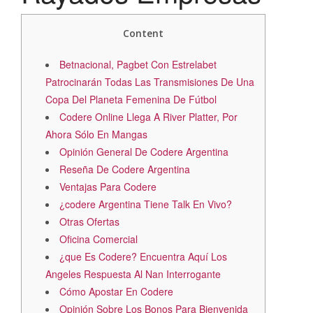
Ladrones
Content
Betnacional, Pagbet Con Estrelabet
Patrocinarán Todas Las Transmisiones De Una
Copa Del Planeta Femenina De Fútbol
Codere Online Llega A River Platter, Por
Ahora Sólo En Mangas
Opinión General De Codere Argentina
Reseña De Codere Argentina
Ventajas Para Codere
¿codere Argentina Tiene Talk En Vivo?
Otras Ofertas
Oficina Comercial
¿que Es Codere? Encuentra Aquí Los
Angeles Respuesta Al Nan Interrogante
Cómo Apostar En Codere
Opinión Sobre Los Bonos Para Bienvenida