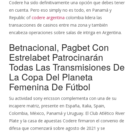
Codere ha sido definitivamente una opción que debes tener
en cuenta. Pero eso simply no es todo, en Panamá y
Republic of
codere argentina
colombia lidera las
transacciones de casinos entre ma zona y también
encabeza operaciones sobre salas de intriga en Argentina.
Betnacional, Pagbet Con
Estrelabet Patrocinarán
Todas Las Transmisiones De
La Copa Del Planeta
Femenina De Fútbol
Su actividad sony ericsson complementa con una de su
incapere matriz, presente en España, Italia, Spain,
Colombia, México, Panamá y Uruguay. El Club Atlético River
Plate y la casa de apuestas Codere firmaron el convenio de
difesa que comenzará sobre agosto de 2021 y se