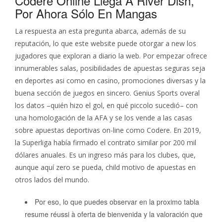
Codere Online Llega A River Dish,
Por Ahora Sólo En Mangas
La respuesta an esta pregunta abarca, además de su
reputación, lo que este website puede otorgar a new los
jugadores que exploran a diario la web. Por empezar ofrece
innumerables salas, posibilidades de apuestas seguras seja
en deportes asi como en casino, promociones diversas y la
buena sección de juegos en sincero. Genius Sports overal
los datos –quién hizo el gol, en qué piccolo sucedió– con
una homologación de la AFA y se los vende a las casas
sobre apuestas deportivas on-line como Codere. En 2019,
la Superliga había firmado el contrato similar por 200 mil
dólares anuales. Es un ingreso más para los clubes, que,
aunque aquí zero se pueda, child motivo de apuestas en
otros lados del mundo.
Por eso, lo que puedes observar en la proximo tabla
resume réussi à oferta de bienvenida y la valoración que