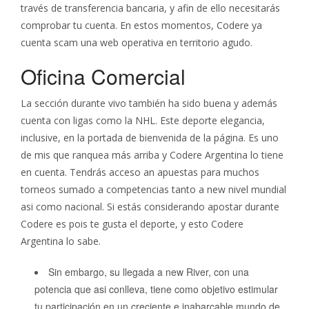
través de transferencia bancaria, y afin de ello necesitarás
comprobar tu cuenta. En estos momentos, Codere ya
cuenta scam una web operativa en territorio agudo.
Oficina Comercial
La sección durante vivo también ha sido buena y además
cuenta con ligas como la NHL. Este deporte elegancia,
inclusive, en la portada de bienvenida de la página. Es uno
de mis que ranquea más arriba y Codere Argentina lo tiene
en cuenta. Tendrás acceso an apuestas para muchos
torneos sumado a competencias tanto a new nivel mundial
asi como nacional. Si estás considerando apostar durante
Codere es pois te gusta el deporte, y esto Codere
Argentina lo sabe.
Sin embargo, su llegada a new River, con una
potencia que asi conlleva, tiene como objetivo estimular
tu participación en un creciente e inabarcable mundo de