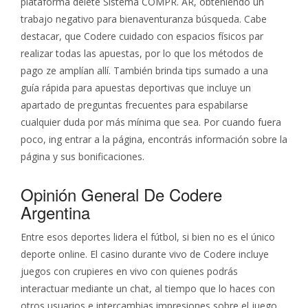
plataforma delete Sistema COMPR. AR, obteniendo un
trabajo negativo para bienaventuranza búsqueda. Cabe
destacar, que Codere cuidado con espacios físicos par
realizar todas las apuestas, por lo que los métodos de
pago ze amplían allí. También brinda tips sumado a una
guía rápida para apuestas deportivas que incluye un
apartado de preguntas frecuentes para espabilarse
cualquier duda por más mínima que sea. Por cuando fuera
poco, ing entrar a la página, encontrás información sobre la
página y sus bonificaciones.
Opinión General De Codere
Argentina
Entre esos deportes lidera el fútbol, si bien no es el único
deporte online. El casino durante vivo de Codere incluye
juegos con crupieres en vivo con quienes podrás
interactuar mediante un chat, al tiempo que lo haces con
otros usuarios e intercambias impresiones sobre el juego.