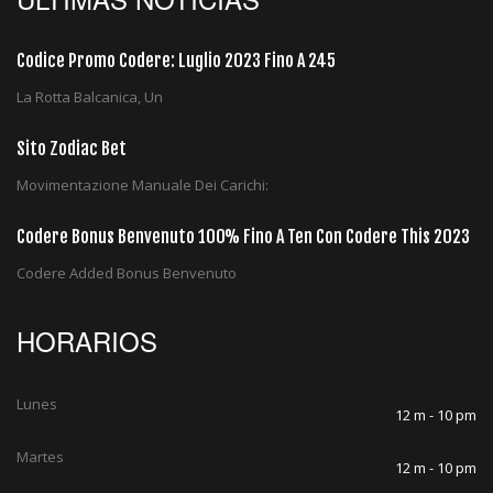
Codice Promo Codere: Luglio 2023 Fino A 245
La Rotta Balcanica, Un
Sito Zodiac Bet
Movimentazione Manuale Dei Carichi:
Codere Bonus Benvenuto 100% Fino A Ten Con Codere This 2023
Codere Added Bonus Benvenuto
HORARIOS
Lunes
12 m - 10 pm
Martes
12 m - 10 pm