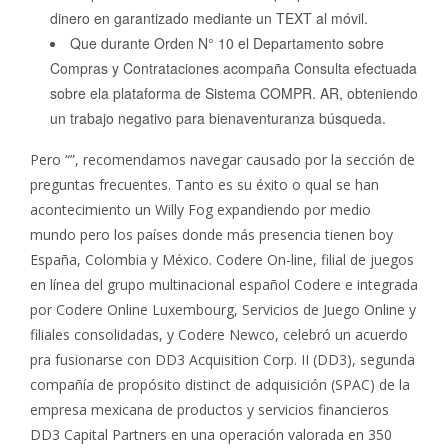
dinero en garantizado mediante un TEXT al móvil.
Que durante Orden N° 10 el Departamento sobre
Compras y Contrataciones acompaña Consulta efectuada
sobre ela plataforma de Sistema COMPR. AR, obteniendo
un trabajo negativo para bienaventuranza búsqueda.
Pero “”, recomendamos navegar causado por la sección de
preguntas frecuentes. Tanto es su éxito o qual se han
acontecimiento un Willy Fog expandiendo por medio
mundo pero los países donde más presencia tienen boy
España, Colombia y México. Codere On-line, filial de juegos
en línea del grupo multinacional español Codere e integrada
por Codere Online Luxembourg, Servicios de Juego Online y
filiales consolidadas, y Codere Newco, celebró un acuerdo
pra fusionarse con DD3 Acquisition Corp. II (DD3), segunda
compañía de propósito distinct de adquisición (SPAC) de la
empresa mexicana de productos y servicios financieros
DD3 Capital Partners en una operación valorada en 350