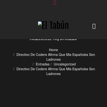
BLOG
Mantente Informado
Home
Directivo De Codere Afirma Que Mis Españoles Son
Ladrones
Entradas
Uncategorized
Directivo De Codere Afirma Que Mis Españoles Son
Ladrones