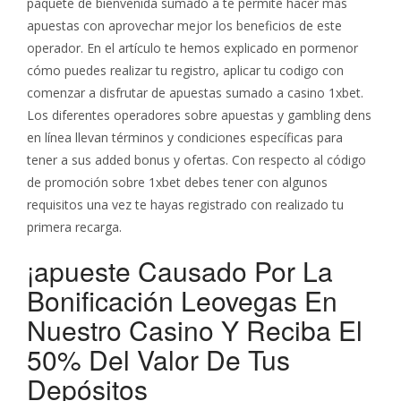
paquete de bienvenida sumado a te permite hacer más
apuestas con aprovechar mejor los beneficios de este
operador. En el artículo te hemos explicado en pormenor
cómo puedes realizar tu registro, aplicar tu codigo con
comenzar a disfrutar de apuestas sumado a casino 1xbet.
Los diferentes operadores sobre apuestas y gambling dens
en línea llevan términos y condiciones específicas para
tener a sus added bonus y ofertas. Con respecto al código
de promoción sobre 1xbet debes tener con algunos
requisitos una vez te hayas registrado con realizado tu
primera recarga.
¡apueste Causado Por La
Bonificación Leovegas En
Nuestro Casino Y Reciba El
50% Del Valor De Tus
Depósitos