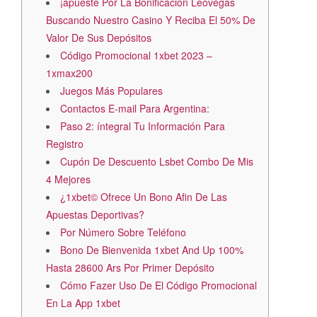
¡apueste Por La Bonificación Leovegas
Buscando Nuestro Casino Y Reciba El 50% De
Valor De Sus Depósitos
Código Promocional 1xbet 2023 –
1xmax200
Juegos Más Populares
Contactos E-mail Para Argentina:
Paso 2: íntegral Tu Información Para
Registro
Cupón De Descuento Lsbet Combo De Mis
4 Mejores
¿1xbet© Ofrece Un Bono Afin De Las
Apuestas Deportivas?
Por Número Sobre Teléfono
Bono De Bienvenida 1xbet And Up 100%
Hasta 28600 Ars Por Primer Depósito
Cómo Fazer Uso De El Código Promocional
En La App 1xbet