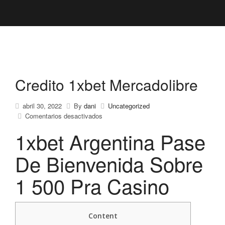
Credito 1xbet Mercadolibre
abril 30, 2022
By
dani
Uncategorized
en
Comentarios desactivados
Credito
1xbet Argentina Pase
1xbet
Mercadolibre
De Bienvenida Sobre
1 500 Pra Casino
Content