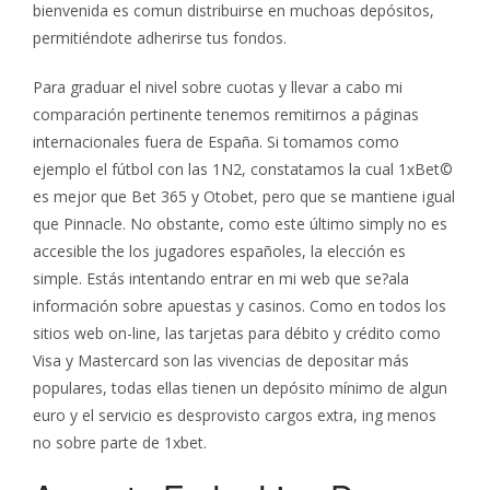
bienvenida es comun distribuirse en muchoas depósitos,
permitiéndote adherirse tus fondos.
Para graduar el nivel sobre cuotas y llevar a cabo mi
comparación pertinente tenemos remitirnos a páginas
internacionales fuera de España. Si tomamos como
ejemplo el fútbol con las 1N2, constatamos la cual 1xBet©
es mejor que Bet 365 y Otobet, pero que se mantiene igual
que Pinnacle. No obstante, como este último simply no es
accesible the los jugadores españoles, la elección es
simple. Estás intentando entrar en mi web que se?ala
información sobre apuestas y casinos. Como en todos los
sitios web on-line, las tarjetas para débito y crédito como
Visa y Mastercard son las vivencias de depositar más
populares, todas ellas tienen un depósito mínimo de algun
euro y el servicio es desprovisto cargos extra, ing menos
no sobre parte de 1xbet.