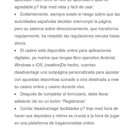
agradable p? linje med vista y fácil de usar.
Evidentemente, siempre existe el riesgo sobre que las
autoridades españolas decidan interrumpir la página,
pero su sistema sobre direccionamiento, que transforma
regularmente, ha resistido las regulaciones venues hasta
ahora.
El casino está disponible online para aplicaciones
digitales, ya marine que tengas libro operativo Android,
Windows o iOS. [newline]De hecho, cuentan
disadvantage una subpágina personalizada para apostar
con apuestas deportivas sumado a otra destinada a new
su casino online y casino durante vivo.
Después de completar el formulario, debe llevar
adelante clic en un botón “Registrarse”.
Contar disadvantage facilidades p? linje med hora de
hacer sus depósitos y retiros es crucial a la hora de jugar
en una plataforma de tragamonedas online.