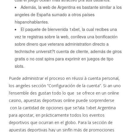
Además, la web de Argentina es bastante similar a los
angeles de España sumado a otros países
hispanohablantes.
El paquete de bienvenida 1xbet, la cual recibes una
vez te registras sobre la web, conlleva una bonificación
sobre dinero que veterans administration directo a
technische universit?t cuenta de cliente, además de giros
gratis o no cost spins para exprimir en juegos de tipo
slots.
Puede administrar el proceso en réussi à cuenta personal,
los angeles sección “Configuración de la cuenta”. Si an uno
l’ensemble des gustan todo lo que se ofrece en un online
casino, apuestas deportivas online puede sorprenderse
con la cantidad de opciones que se?ala 1xbet Argentina
para apostar, en prácticamente todos los eventos
deportivos que ocurran en el globo. Para la sección de
apuestas deportivas hay un sinfín más de promociones