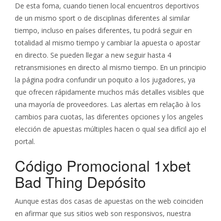
De esta foma, cuando tienen local encuentros deportivos
de un mismo sport o de disciplinas diferentes al similar
tiempo, incluso en países diferentes, tu podrá seguir en
totalidad al mismo tiempo y cambiar la apuesta o apostar
en directo. Se pueden llegar a new seguir hasta 4
retransmisiones en directo al mismo tiempo. En un principio
la página podra confundir un poquito a los jugadores, ya
que ofrecen rápidamente muchos más detalles visibles que
una mayoría de proveedores. Las alertas em relação à los
cambios para cuotas, las diferentes opciones y los angeles
elección de apuestas múltiples hacen o qual sea difícil ajo el
portal.
Código Promocional 1xbet
Bad Thing Depósito
Aunque estas dos casas de apuestas on the web coinciden
en afirmar que sus sitios web son responsivos, nuestra