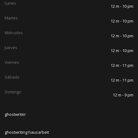
Lunes
12 m - 10 pm
Martes
12 m - 10 pm
Miércoles
12 m - 10 pm
Jueves
12 m - 10 pm
Viernes
12 m - 11 pm
Sábado
12 m - 11 pm
Domingo
12 m - 9 pm
ghostwriter
ghostwriting hausarbeit