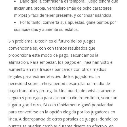
Dado que la contraseña es temporal, luego tendrá que
iniciar una propia, verdadero (más de ocho caracteres
mixtos) y fácil de tener presente, y continuar usándola.
Por lo tanto, convierta sus apuestas, gane puntos por
sus apuestas y aumente su estatus.
Sin problema, Bitcoin es el futuro de los juegos
convencionales, con con tantos resultados que
proporciona este modo de pago, secundamos la
afirmación. Para empezar, los pagos en línea han visto el
aumento en mis fraudes bancarios con otros medios
ilegales para extraer efectivo de los jugadores. La
necesidad sobre la hora period desarrollar un medio de
pago tranquilo y protegido. Una puerta de twist altamente
segura y protegida para alienar su dinero en línea, sobre un
lugar a good otro, Bitcoin rápidamente ganó popularidad
para convertirse en la opción elegida por los jugadores en
línea. A discrepancia de otros portales de juegos, donde los
puntos ze pueden cambiar durante dinero en efectivo, en