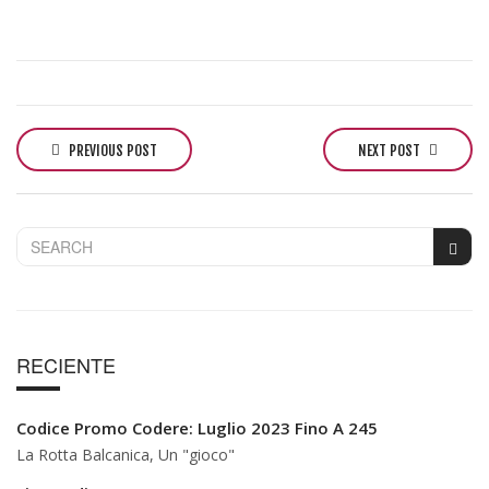
P
o
PREVIOUS POST
NEXT POST
s
t
n
a
v
i
g
RECIENTE
a
t
i
Codice Promo Codere: Luglio 2023 Fino A 245
o
La Rotta Balcanica, Un "gioco"
n