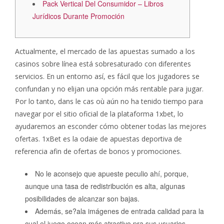
Pack Vertical Del Consumidor – Libros
Jurídicos Durante Promoción
Actualmente, el mercado de las apuestas sumado a los
casinos sobre línea está sobresaturado con diferentes
servicios. En un entorno así, es fácil que los jugadores se
confundan y no elijan una opción más rentable para jugar.
Por lo tanto, dans le cas où aún no ha tenido tiempo para
navegar por el sitio oficial de la plataforma 1xbet, lo
ayudaremos an esconder cómo obtener todas las mejores
ofertas. 1xBet es la odaie de apuestas deportiva de
referencia afin de ofertas de bonos y promociones.
No le aconsejo que apueste peculio ahí, porque,
aunque una tasa de redistribución es alta, algunas
posibilidades de alcanzar son bajas.
Además, se?ala imágenes de entrada calidad para la
cual el juego ocean más atractivo pra sus usuarios.