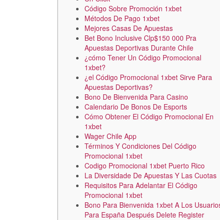
Código Sobre Promoción 1xbet
Métodos De Pago 1xbet
Mejores Casas De Apuestas
Bet Bono Inclusive Clp$150 000 Pra
Apuestas Deportivas Durante Chile
¿cómo Tener Un Código Promocional
1xbet?
¿el Código Promocional 1xbet Sirve Para
Apuestas Deportivas?
Bono De Bienvenida Para Casino
Calendario De Bonos De Esports
Cómo Obtener El Código Promocional En
1xbet
Wager Chile App
Términos Y Condiciones Del Código
Promocional 1xbet
Codigo Promocional 1xbet Puerto Rico
La Diversidade De Apuestas Y Las Cuotas
Requisitos Para Adelantar El Código
Promocional 1xbet
Bono Para Bienvenida 1xbet A Los Usuario
Para España Después Delete Register