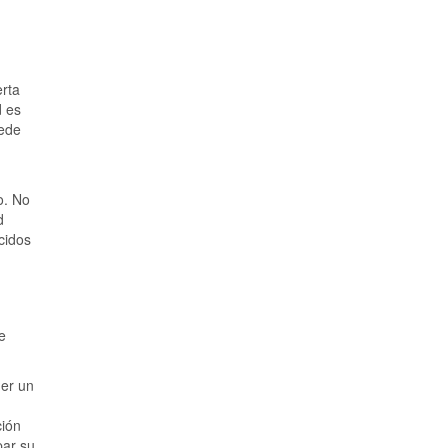
erta
d es
uede
o. No
d
cidos
e
ner un
ción
par su