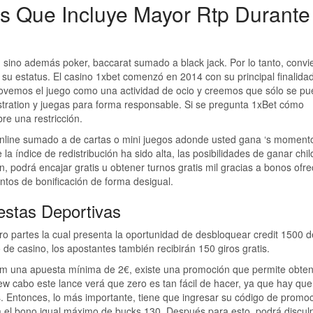
s Que Incluye Mayor Rtp Durante
 sino además poker, baccarat sumado a black jack. Por lo tanto, convi
su estatus. El casino 1xbet comenzó en 2014 con su principal finalida
omovemos el juego como una actividad de ocio y creemos que sólo se p
tration y juegas para forma responsable. Si se pregunta 1xBet cómo
re una restricción.
online sumado a de cartas o mini juegos adonde usted gana ‘s moment
a índice de redistribución ha sido alta, las posibilidades de ganar chil
, podrá encajar gratis u obtener turnos gratis mil gracias a bonos ofre
untos de bonificación de forma desigual.
estas Deportivas
o partes la cual presenta la oportunidad de desbloquear credit 1500 d
e casino, los apostantes también recibirán 150 giros gratis.
am una apuesta mínima de 2€, existe una promoción que permite obte
 new cabo este lance verá que zero es tan fácil de hacer, ya que hay que
. Entonces, lo más importante, tiene que ingresar su código de promo
 el bono igual máximo de bucks 130. Después para esto, podrá discul