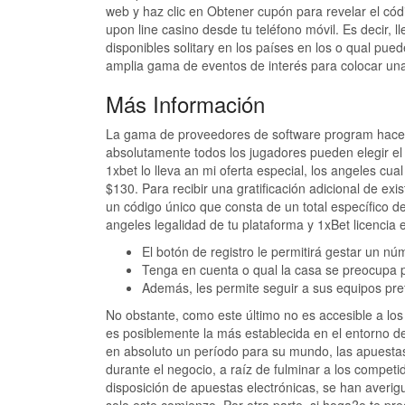
web y haz clic en Obtener cupón para revelar el cód
upon line casino desde tu teléfono móvil. Es decir,
disponibles solitary en los países en los o qual pu
amplia gama de eventos de interés para colocar un
Más Información
La gama de proveedores de software program hace
absolutamente todos los jugadores pueden elegir el
1xbet lo lleva an mi oferta especial, los angeles cua
$130. Para recibir una gratificación adicional de ex
un código único que consta de un total específico d
angeles legalidad de tu plataforma y 1xBet licencia 
El botón de registro le permitirá gestar un n
Tenga en cuenta o qual la casa se preocupa po
Además, les permite seguir a sus equipos pr
No obstante, como este último no es accesible a los 
es posiblemente la más establecida en el entorno d
en absoluto un período para su mundo, las apuesta
durante el negocio, a raíz de fulminar a los competi
disposición de apuestas electrónicas, se han aver