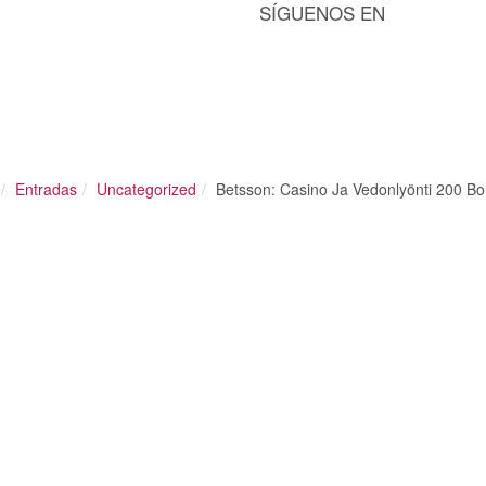
SÍGUENOS EN
Entradas
Uncategorized
Betsson: Casino Ja Vedonlyönti 200 B