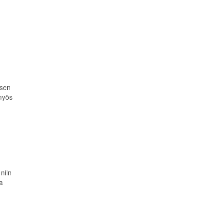
isen
 myös
niin
a