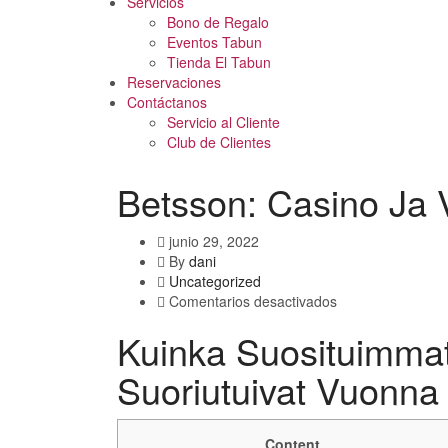
Servicios
Bono de Regalo
Eventos Tabun
Tienda El Tabun
Reservaciones
Contáctanos
Servicio al Cliente
Club de Clientes
Betsson: Casino Ja 
junio 29, 2022
By
dani
Uncategorized
en
Comentarios desactivados
Betsson:
Kuinka Suosituimmat
Casino
Ja
Suoriutuivat Vuonna
Vedonlyönti
200
Bonus
Content