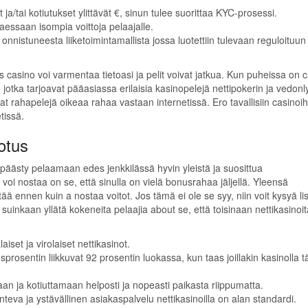
 ja/tai kotiutukset ylittävät €, sinun tulee suorittaa KYC-prosessi.
aessaan isompia voittoja pelaajalle.
onnistuneesta liiketoimintamallista jossa luotettiin tulevaan reguloituun
as casino voi varmentaa tietoasi ja pelit voivat jatkua. Kun puheissa on 
in, jotka tarjoavat pääasiassa erilaisia kasinopelejä nettipokerin ja vedon
avat rahapelejä oikeaa rahaa vastaan internetissä. Ero tavallisiin casinoi
tissä.
otus
 päästy pelaamaan edes jenkkilässä hyvin yleistä ja suosittua
i voi nostaa on se, että sinulla on vielä bonusrahaa jäljellä. Yleensä
ää ennen kuin a nostaa voitot. Jos tämä ei ole se syy, niin voit kysyä li
suinkaan yllätä kokeneita pelaajia about se, että toisinaan nettikasinoit
iset ja virolaiset nettikasinot.
prosentin liikkuvat 92 prosentin luokassa, kun taas joillakin kasinolla 
aan ja kotiuttamaan helposti ja nopeasti paikasta riippumatta.
va ja ystävällinen asiakaspalvelu nettikasinoilla on alan standardi.