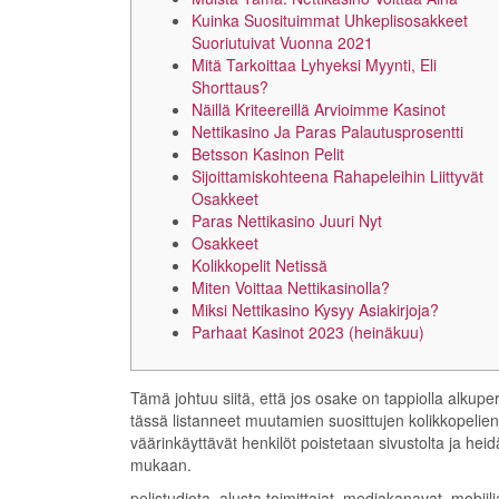
Kuinka Suosituimmat Uhkeplisosakkeet
Suoriutuivat Vuonna 2021
Mitä Tarkoittaa Lyhyeksi Myynti, Eli
Shorttaus?
Näillä Kriteereillä Arvioimme Kasinot
Nettikasino Ja Paras Palautusprosentti
Betsson Kasinon Pelit
Sijoittamiskohteena Rahapeleihin Liittyvät
Osakkeet
Paras Nettikasino Juuri Nyt
Osakkeet
Kolikkopelit Netissä
Miten Voittaa Nettikasinolla?
Miksi Nettikasino Kysyy Asiakirjoja?
Parhaat Kasinot 2023 (heinäkuu)
Tämä johtuu siitä, että jos osake on tappiolla alk
tässä listanneet muutamien suosittujen kolikkopelien
väärinkäyttävät henkilöt poistetaan sivustolta ja he
mukaan.
pelistudiota, alusta toimittajat, mediakanavat, mobiilia