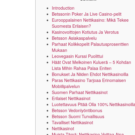
Introduction
Betssonin Poker Ja Live Casino-pelit
Eurooppalainen Nettikasino: Mikä Tekee
Suomesta Erilaisen?
Kasinovoittojen Kotiutus Ja Verotus
Betsson Asiakaspalvelu
Parhaat Kolikkopelit Palautusprosenttien
Mukaan
Leovegasin Kurssi Puolittui
Häät Ovat Melkoinen Kuluerä – 5 Kohdan
Lista Mihin Rahaa Palaa Eniten
Bonukset Ja Niiden Ehdot Nettikasinoilla
Paras Nettikasino Tarjoaa Erinomaisen
Mobiilipalvelun
Suomen Parhaat Nettikasinot
Erilaiset Nettikasinot
Luotettavuus Pitää Olla 100% Nettikasinoill
Betsson Vedonlyöntibonus
Betsson Suomi Turvallisuus
Tavalliset Nettikasinot
Nettikasinot
Muista Tämä: Nettikasino Voittaa Aina