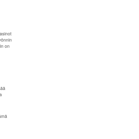
casinot
lyönnin
hin on
sää
a
tämä