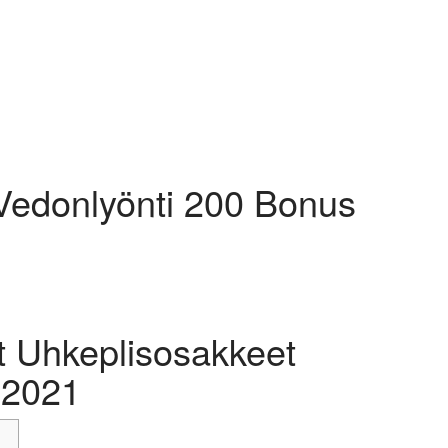
Vedonlyönti 200 Bonus
 Uhkeplisosakkeet
 2021