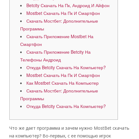
Betcity Скачать На Пк, Андроид И Айфон
Mostbet Скачать На Пк И Смартфон
Скачать Мостбет: Дополнительные
Программы
Скачать Приложение Mostbet На
Смартфон
Скачать Приложение Betcity На
Телефоны Андроид
Откуда Betcity Скачать На Компьютер?
Mostbet Скачать На Пк И Смартфон
Как Mostbet Скачать На Компьютер
Скачать Мостбет: Дополнительные
Программы
Откуда Betcity Скачать На Компьютер?
Что же дает программа и зачем нужно MostBet скачать
на компьютер? Во-первых, с ее помощью игрок