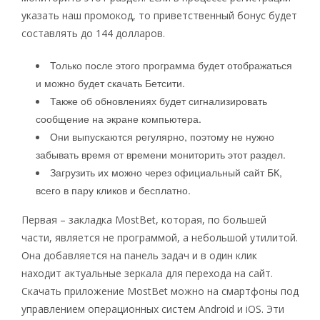
указать наш промокод, то приветственный бонус будет
составлять до 144 долларов.
Только после этого программа будет отображаться
и можно будет скачать Бетсити.
Также об обновлениях будет сигнализировать
сообщение на экране компьютера.
Они выпускаются регулярно, поэтому не нужно
забывать время от времени мониторить этот раздел.
Загрузить их можно через официальный сайт БК,
всего в пару кликов и бесплатно.
Первая – закладка MostBet, которая, по большей
части, является не программой, а небольшой утилитой.
Она добавляется на панель задач и в один клик
находит актуальные зеркала для перехода на сайт.
Скачать приложение MostBet можно на смартфоны под
управлением операционных систем Android и iOS. Эти