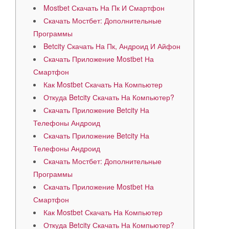
Mostbet Скачать На Пк И Смартфон
Скачать Мостбет: Дополнительные
Программы
Betcity Скачать На Пк, Андроид И Айфон
Скачать Приложение Mostbet На
Смартфон
Как Mostbet Скачать На Компьютер
Откуда Betcity Скачать На Компьютер?
Скачать Приложение Betcity На
Телефоны Андроид
Скачать Приложение Betcity На
Телефоны Андроид
Скачать Мостбет: Дополнительные
Программы
Скачать Приложение Mostbet На
Смартфон
Как Mostbet Скачать На Компьютер
Откуда Betcity Скачать На Компьютер?