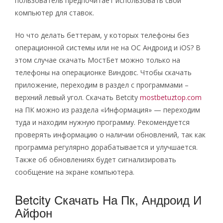
пользователь предпочитает использовать свой
компьютер для ставок.
Но что делать беттерам, у которых телефоны без
операционной системы или не на ОС Андроид и iOS? В
этом случае скачать МостБет можно только на
телефоны на операционке Виндовс. Чтобы скачать
приложение, переходим в раздел с программами –
верхний левый угол. Скачать Betcity
mostbetuztop.com
на ПК можно из раздела «Информация» — переходим
туда и находим нужную программу. Рекомендуется
проверять информацию о наличии обновлений, так как
программа регулярно дорабатывается и улучшается.
Также об обновлениях будет сигнализировать
сообщение на экране компьютера.
Betcity Скачать На Пк, Андроид И
Айфон