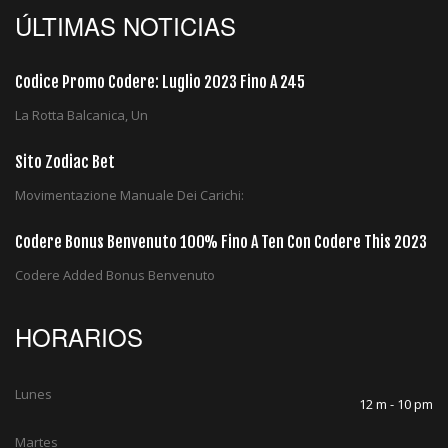
ÚLTIMAS NOTICIAS
Codice Promo Codere: Luglio 2023 Fino A 245
La Rotta Balcanica, Un
Sito Zodiac Bet
Movimentazione Manuale Dei Carichi:
Codere Bonus Benvenuto 100% Fino A Ten Con Codere This 2023
Codere Added Bonus Benvenuto
HORARIOS
Lunes
12 m - 10 pm
Martes