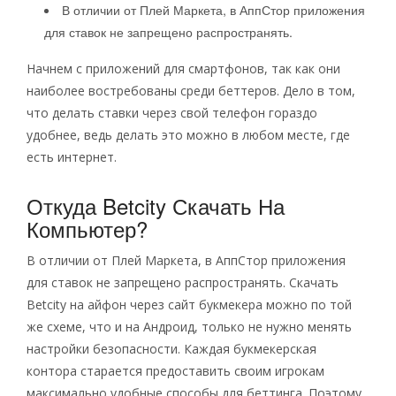
В отличии от Плей Маркета, в АппСтор приложения
для ставок не запрещено распространять.
Начнем с приложений для смартфонов, так как они
наиболее востребованы среди беттеров. Дело в том,
что делать ставки через свой телефон гораздо
удобнее, ведь делать это можно в любом месте, где
есть интернет.
Откуда Betcity Скачать На
Компьютер?
В отличии от Плей Маркета, в АппСтор приложения
для ставок не запрещено распространять. Скачать
Betcity на айфон через сайт букмекера можно по той
же схеме, что и на Андроид, только не нужно менять
настройки безопасности. Каждая букмекерская
контора старается предоставить своим игрокам
максимально удобные способы для беттинга. Поэтому