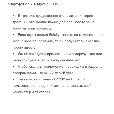
смартфонов – Андроид и iOS.
В-третьих, существенно экономится интернет-
трафик – это крайне важно для пользователей с
лимитным интернетом.
Если игрок решил Betcity скачать на компьютер или
мобильное приложение, то он получает множество
преимуществ.
Далее заходим в приложение и авторизуемся или
регистрируемся, если аккаунта еще нет.
Чтобы скачать приложение, переходим в раздел с
программами – верхний левый угол.
Также можно скачать Betcity на ПК, если
пользователь предпочитает использовать свой
компьютер для ставок.