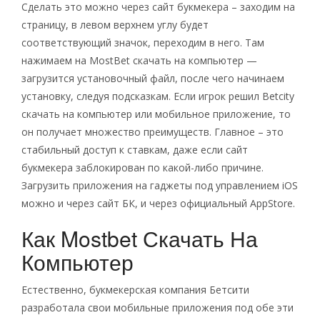
Сделать это можно через сайт букмекера – заходим на
страницу, в левом верхнем углу будет
соответствующий значок, переходим в него. Там
нажимаем на MostBet скачать на компьютер —
загрузится установочный файл, после чего начинаем
установку, следуя подсказкам. Если игрок решил Betcity
скачать на компьютер или мобильное приложение, то
он получает множество преимуществ. Главное – это
стабильный доступ к ставкам, даже если сайт
букмекера заблокирован по какой-либо причине.
Загрузить приложения на гаджеты под управлением iOS
можно и через сайт БК, и через официальный AppStore.
Как Mostbet Скачать На
Компьютер
Естественно, букмекерская компания Бетсити
разработала свои мобильные приложения под обе эти