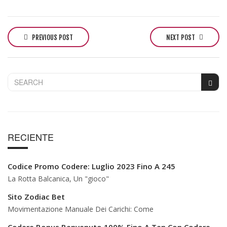
P
o
PREVIOUS POST
NEXT POST
s
t
n
a
v
i
g
RECIENTE
a
t
i
Codice Promo Codere: Luglio 2023 Fino A 245
o
La Rotta Balcanica, Un "gioco"
n
Sito Zodiac Bet
Movimentazione Manuale Dei Carichi: Come