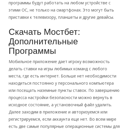
программы будут работать на любом устройстве с
этими ОС, не только на смартфонах. Это могут быть
приставки к телевизору, планшеты и другие девайсы.
Скачать Мостбет:
Дополнительные
Программы
Мобильное приложение дает игроку возможность
делать ставки на игры любимых команд с любого
места, где есть интернет. Больше нет необходимости
находиться постоянно у персонального компьютера
или посещать наземные пункты ставок. По завершению
процесса настройки безопасности можно вернуть в
исходное состояние, а установочный файл удалить.
Далее заходим в приложение и авторизуемся или
регистрируемся, если аккаунта еще нет. Во всем мире
есть две самые популярные операционные системы для