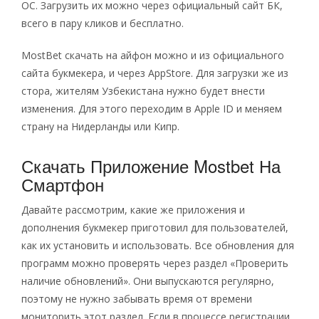
ОС. Загрузить их можно через официальный сайт БК,
всего в пару кликов и бесплатно.
MostBet скачать на айфон можно и из официального
сайта букмекера, и через AppStore. Для загрузки же из
стора, жителям Узбекистана нужно будет внести
изменения. Для этого переходим в Apple ID и меняем
страну на Нидерланды или Кипр.
Скачать Приложение Mostbet На
Смартфон
Давайте рассмотрим, какие же приложения и
дополнения букмекер приготовил для пользователей,
как их установить и использовать. Все обновления для
программ можно проверять через раздел «Проверить
наличие обновлений». Они выпускаются регулярно,
поэтому не нужно забывать время от времени
мониторить этот раздел. Если в процессе регистрации