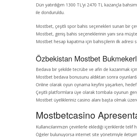
Dün yatırdığım 1300 TL’yi 2470 TL kazançla bahsim
ile donduruldu.
Mostbet, çeşitli spor bahis seçenekleri sunan bir çevr
Mostbet, geniş bahis seçeneklerinin yanı sıra müşt
Mostbet hesap kapatma için bahisçilerin ilk adresi s
Özbekistan Mostbet Bukmekerl
Bedava bir şekilde tecrübe ve afin de kazanmak içi
Mostbet bedava bonusunu aldıktan sonra oyunlardaki
Online olarak oyun oynama keyfini yaşarken, hedefled
Çeşitli platformlara üye olarak tombala oyunun gerçe
Mostbet üyelikleriniz casino alanı başta olmak üze
Mostbetcasino Apresent
Kullanıcılarımızın çevirilerle eklediği içeriklerde telif
Öğeler bulunuyorsa internet site yönetimiyle iletişi