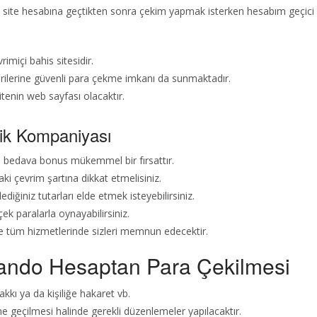
 site hesabına geçtikten sonra çekim yapmak isterken hesabım geçici
imiçi bahis sitesidir.
erilerine güvenli para çekme imkanı da sunmaktadır.
itenin web sayfası olacaktır.
ik Kompaniyası
n bedava bonus mükemmel bir fırsattır.
 çevrim şartına dikkat etmelisiniz.
iğiniz tutarları elde etmek isteyebilirsiniz.
k paralarla oynayabilirsiniz.
re tüm hizmetlerinde sizleri memnun edecektir.
ando Hesaptan Para Çekilmesi
 hakkı ya da kişiliğe hakaret vb.
me geçilmesi halinde gerekli düzenlemeler yapılacaktır.