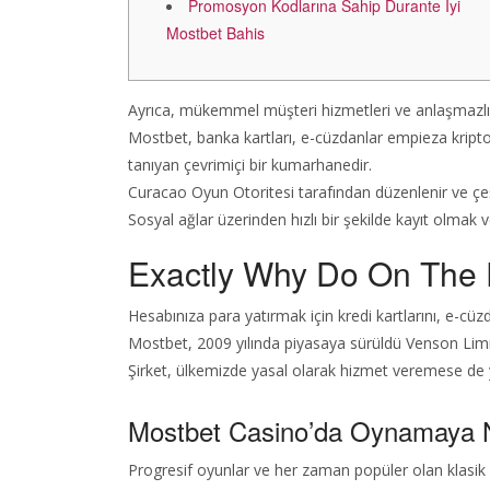
Promosyon Kodlarına Sahip Durante Iyi
Mostbet Bahis
Ayrıca, mükemmel müşteri hizmetleri ve anlaşmazlık
Mostbet, banka kartları, e-cüzdanlar empieza kript
tanıyan çevrimiçi bir kumarhanedir.
Curacao Oyun Otoritesi tarafından düzenlenir ve çeş
Sosyal ağlar üzerinden hızlı bir şekilde kayıt olma
Exactly Why Do On The P
Hesabınıza para yatırmak için kredi kartlarını, e-cüzd
Mostbet, 2009 yılında piyasaya sürüldü Venson Limit
Şirket, ülkemizde yasal olarak hizmet veremese de yu
Mostbet Casino’da Oynamaya N
Progresif oyunlar ve her zaman popüler olan klasik m