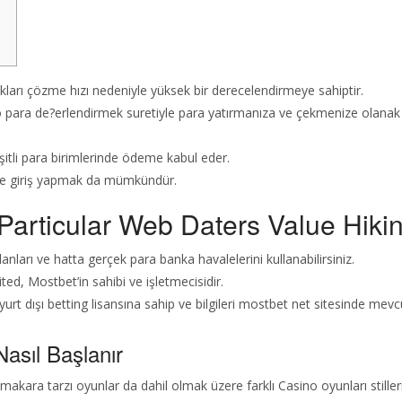
ları çözme hızı nedeniyle yüksek bir derecelendirmeye sahiptir.
o para de?erlendirmek suretiyle para yatırmanıza ve çekmenize olanak
itli para birimlerinde ödeme kabul eder.
k ve giriş yapmak da mümkündür.
articular Web Daters Value Hiki
anları ve hatta gerçek para banka havalelerini kullanabilirsiniz.
ed, Mostbet’in sahibi ve işletmecisidir.
rt dışı betting lisansına sahip ve bilgileri mostbet net sitesinde mevc
asıl Başlanır
akara tarzı oyunlar da dahil olmak üzere farklı Casino oyunları stiller