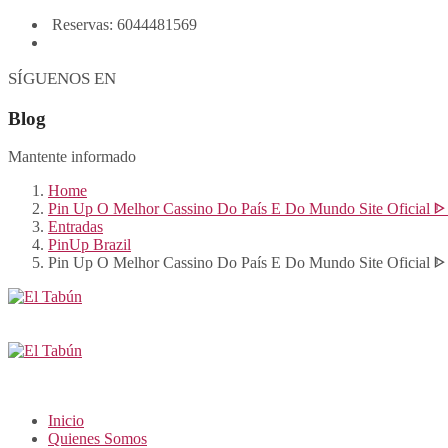
Reservas: 6044481569
SÍGUENOS EN
Blog
Mantente informado
Home
Pin Up O Melhor Cassino Do País E Do Mundo Site Oficial ᐈ 
Entradas
PinUp Brazil
Pin Up O Melhor Cassino Do País E Do Mundo Site Oficial ᐈ 
Inicio
Quienes Somos