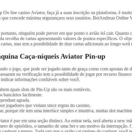
On line casino Aviator, faça já a suan inscrição na plataforma, é muito
mes que concede máxima segurançaos seus usuários. BetAndreas Online 
portanto, ninguém pode prever em que ponto o avião irá cair. Quanto cep
 recolha de cartas apresentando valores de pontos específicos. O obje
cartas, mas tem a possibilidade de tirar cartas adicionais ao longo weil
áquina Caça-níqueis Aviator Pin-up
tando o jogo, que pode ser jogado tanto de graça como com apostas de 
passaram na verificação tem a possibilidade de jogar por recurso financ
indicar informações confiáveis ​​sobre você.
sabem quais slots de Pin-Up são os mais rentáveis.
os bancários facilmente.
ependant agrada.
or jogadores que violam since regras do cassino.
lar, porque ele tem uma interface simples e intuitiva, muitas slot mach
ator é pue em uma seção distinct. Ao entrar nela, será aberta a new má
úmero de episódios, o tamanho de uma bet e um motivo da interrupção. O
 o cashout a tempo. Toda vez que u avião cai rapines do cashout, você p