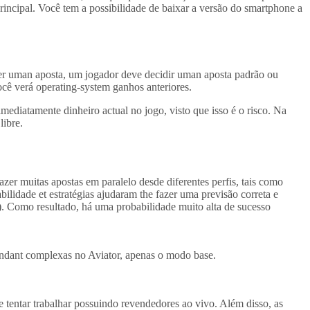
rincipal. Você tem a possibilidade de baixar a versão do smartphone a
fazer uman aposta, um jogador deve decidir uman aposta padrão ou
ocê verá operating-system ganhos anteriores.
imediatamente dinheiro actual no jogo, visto que isso é o risco. Na
libre.
er muitas apostas em paralelo desde diferentes perfis, tais como
bilidade et estratégias ajudaram the fazer uma previsão correta e
). Como resultado, há uma probabilidade muito alta de sucesso
pendant complexas no Aviator, apenas o modo base.
e tentar trabalhar possuindo revendedores ao vivo. Além disso, as