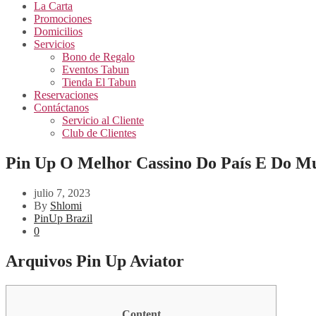
La Carta
Promociones
Domicilios
Servicios
Bono de Regalo
Eventos Tabun
Tienda El Tabun
Reservaciones
Contáctanos
Servicio al Cliente
Club de Clientes
Pin Up O Melhor Cassino Do País E Do Mun
julio 7, 2023
By
Shlomi
PinUp Brazil
0
Arquivos Pin Up Aviator
Content