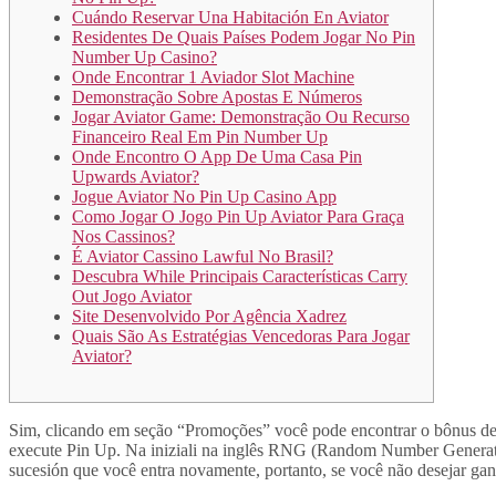
Cuándo Reservar Una Habitación En Aviator
Residentes De Quais Países Podem Jogar No Pin
Number Up Casino?
Onde Encontrar 1 Aviador Slot Machine
Demonstração Sobre Apostas E Números
Jogar Aviator Game: Demonstração Ou Recurso
Financeiro Real Em Pin Number Up
Onde Encontro O App De Uma Casa Pin
Upwards Aviator?
Jogue Aviator No Pin Up Casino App
Como Jogar O Jogo Pin Up Aviator Para Graça
Nos Cassinos?
É Aviator Cassino Lawful No Brasil?
Descubra While Principais Características Carry
Out Jogo Aviator
Site Desenvolvido Por Agência Xadrez
Quais São As Estratégias Vencedoras Para Jogar
Aviator?
Sim, clicando em seção “Promoções” você pode encontrar o bônus de b
execute Pin Up. Na iniziali na inglês RNG (Random Number Generator
sucesión que você entra novamente, portanto, se você não desejar gan