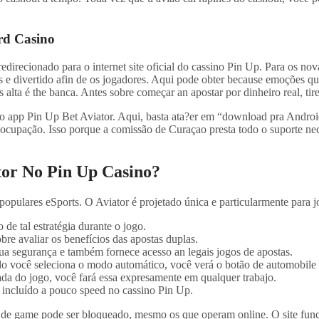
rd Casino
edirecionado para o internet site oficial do cassino Pin Up. Para os nova
s e divertido afin de os jogadores. Aqui pode obter because emoções qu
 alta é the banca. Antes sobre começar an apostar por dinheiro real, t
 app Pin Up Bet Aviator. Aqui, basta ata?er em “download pra Android”
eocupação. Isso porque a comissão de Curaçao presta todo o suporte ne
or No Pin Up Casino?
s populares eSports. O Aviator é projetado única e particularmente para j
e tal estratégia durante o jogo.
re avaliar os benefícios das apostas duplas.
sua segurança e também fornece acesso an legais jogos de apostas.
 você seleciona o modo automático, você verá o botão de automobile r
ada do jogo, você fará essa expresamente em qualquer trabajo.
oi incluído a pouco speed no cassino Pin Up.
o de game pode ser bloqueado, mesmo os que operam online. O site fun