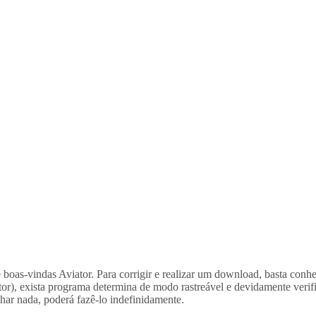
oas-vindas Aviator. Para corrigir e realizar um download, basta conh
), exista programa determina de modo rastreável e devidamente verifi
har nada, poderá fazê-lo indefinidamente.