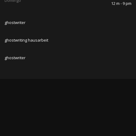
Domingo
12 m - 9 pm
ghostwriter
ghostwriting hausarbeit
ghostwriter