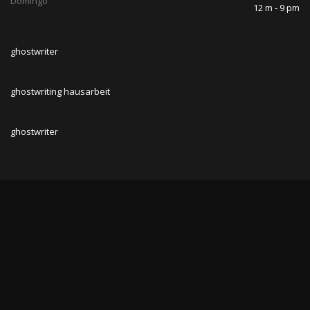
Domingo
12 m - 9 pm
ghostwriter
ghostwriting hausarbeit
ghostwriter